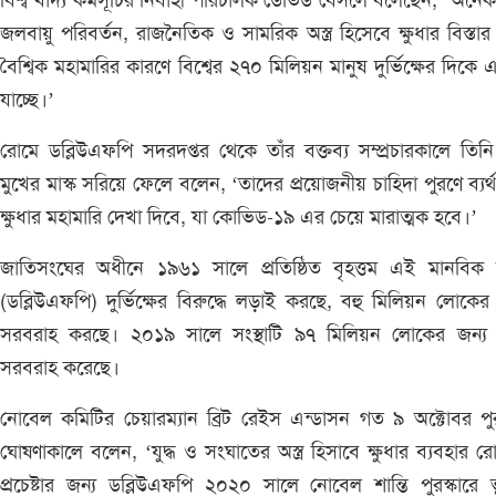
বিশ্ব খাদ্য কর্মসূচির নির্বাহী পরিচালক ডেভিড বেসলে বলেছেন, ‘অনেক য
জলবায়ু পরিবর্তন, রাজনৈতিক ও সামরিক অস্ত্র হিসেবে ক্ষুধার বিস্তা
বৈশ্বিক মহামারির কারণে বিশ্বের ২৭০ মিলিয়ন মানুষ দুর্ভিক্ষের দিকে 
যাচ্ছে।’
রোমে ডব্লিউএফপি সদরদপ্তর থেকে তাঁর বক্তব্য সম্প্রচারকালে তিনি
মুখের মাস্ক সরিয়ে ফেলে বলেন, ‘তাদের প্রয়োজনীয় চাহিদা পুরণে ব্যর্
ক্ষুধার মহামারি দেখা দিবে, যা কোভিড-১৯ এর চেয়ে মারাত্মক হবে।’
জাতিসংঘের অধীনে ১৯৬১ সালে প্রতিষ্ঠিত বৃহত্তম এই মানবিক স
(ডব্লিউএফপি) দুর্ভিক্ষের বিরুদ্ধে লড়াই করছে, বহু মিলিয়ন লোকের 
সরবরাহ করছে। ২০১৯ সালে সংস্থাটি ৯৭ মিলিয়ন লোকের জন্য খ
সরবরাহ করেছে।
নোবেল কমিটির চেয়ারম্যান ব্রিট রেইস এন্ডাসন গত ৯ অক্টোবর পুর
ঘোষণাকালে বলেন, ‘যুদ্ধ ও সংঘাতের অস্ত্র হিসাবে ক্ষুধার ব্যবহার র
প্রচেষ্টার জন্য ডব্লিউএফপি ২০২০ সালে নোবেল শান্তি পুরস্কারে 