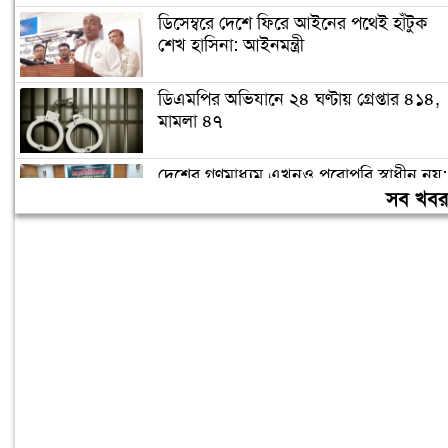
ডিসেম্বরে দেশে ফিরে আইনের পথেই হাঁটুক
শেখ হাসিনা: আইনমন্ত্রী
ডিএমপির অভিযানে ২৪ ঘণ্টায় গ্রেপ্তার ৪১৪,
মামলা ৪৭
দেশের গণমাধ্যম এখনও পুরোপুরি স্বাধীন নয়:
জামায়াত আমির
সব খব
লিবিয়ায় অপহরণের শিকার হওয়া ১৩
বাংলাদেশি উদ্ধার