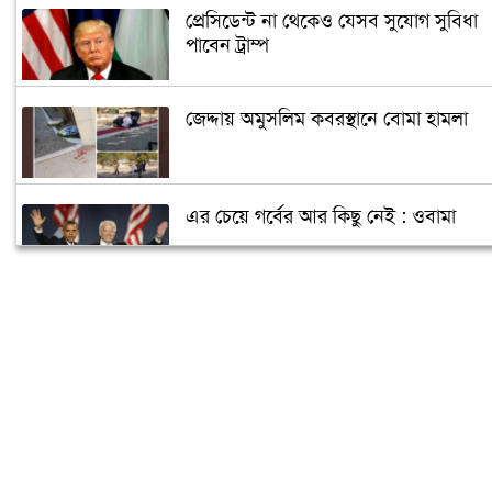
প্রেসিডেন্ট না থেকেও যেসব সুযোগ সুবিধা
পাবেন ট্রাম্প
জেদ্দায় অমুসলিম কবরস্থানে বোমা হামলা
এর চেয়ে গর্বের আর কিছু নেই : ওবামা
ক্যান্সারে আক্রান্ত পুতিন, ক্ষমতা ছাড়ছেন
জানুয়ারিতে!
আরও তিন রাজ্যে জয়ী হবেন বাইডেন!