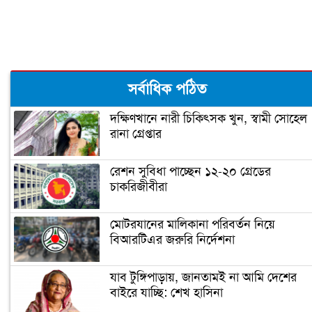
বাইডেনের নিরাপত্তা জোরদার
ঘর ভাঙতে বসেছে ট্রাম্পের!
সর্বাধিক পঠিত
দক্ষিণখানে নারী চিকিৎসক খুন, স্বামী সোহেল
রানা গ্রেপ্তার
জিতেই প্রথম যে কাজটি করলেন বাইডেন
রেশন সুবিধা পাচ্ছেন ১২-২০ গ্রেডের
চাকরিজীবীরা
‘গ্রেফতার হতে পারেন ডোনাল্ড ট্রাম্প’
মোটরযানের মালিকানা পরিবর্তন নিয়ে
বিআরটিএর জরুরি নির্দেশনা
ইরানের ফখরিযাদে হত্যায় ‘নতুন
ইলেকট্রনিক পদ্ধতি ব্যবহার করা হয়েছে’
যাব টুঙ্গিপাড়ায়, জানতামই না আমি দেশের
বাইরে যাচ্ছি: শেখ হাসিনা