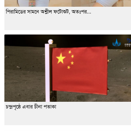
পিরামিডের সামনে অশ্লীল ফটোশুট, অতঃপর...
চন্দ্রপৃষ্ঠে এবার চীনা পতাকা