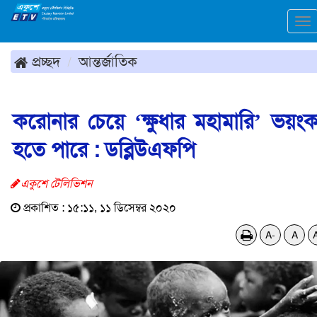
To
na
প্রচ্ছদ
আন্তর্জাতিক
করোনার চেয়ে ‘ক্ষুধার মহামারি’ ভয়ং
হতে পারে : ডব্লিউএফপি
একুশে টেলিভিশন
প্রকাশিত : ১৫:১১, ১১ ডিসেম্বর ২০২০
A-
A