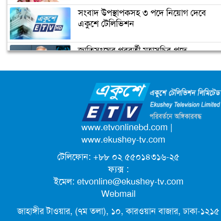
ফ্রান্সের মুসলিমদের আলটিমেটাম দিলেন
সংবাদ উপস্থাপকসহ ৩ পদে নিয়োগ দেবে
ম্যাক্রোঁ
একুশে টেলিভিশন
জাতিসংঘের পরবর্তী মহাসচিব পদে
কমলার ইতিহাস
আলোচনায় ড. ইউনূস
ক্যাম্পাস অ্যাম্বাসেডর নিয়োগ দিচ্ছে একুশে
টেলিভিশন
পদোন্নতি পেয়ে সচিব হলেন ২ কর্মকর্তা
www.etvonlinebd.com
|
www.ekushey-tv.com
টেলিফোন: +৮৮ ০২ ৫৫০১৪৩১৬-২৫
লিগ্যাল এইডের মাধ্যমে সন্তান ফিরে পেল
ফ্যক্স :
সেই কিশোরী মা জুঁই
ইমেল:
etvonline@ekushey-tv.com
Webmail
জেট ফুয়েলের দাম কমলো লিটারে ১৯ টাকা
জাহাঙ্গীর টাওয়ার, (৭ম তলা), ১০, কারওয়ান বাজার, ঢাকা-১২১৫