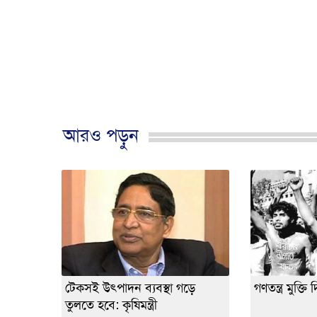
আরও পড়ুন
টেকসই উৎপাদন ব্যবস্থা গড়ে
গণতন্ত্র মুক্
তুলতে হবে: কৃষিমন্ত্রী