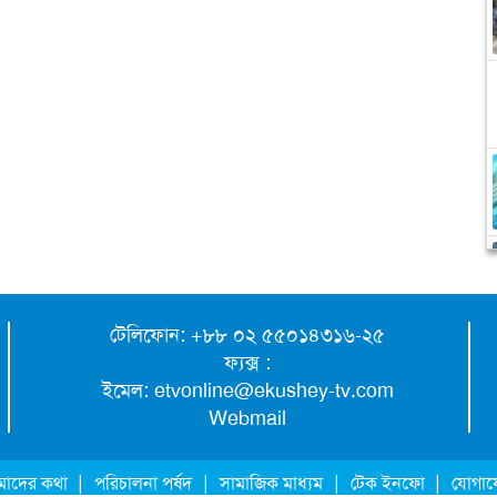
টেলিফোন: +৮৮ ০২ ৫৫০১৪৩১৬-২৫
ফ্যক্স :
ইমেল:
etvonline@ekushey-tv.com
Webmail
|
|
|
|
াদের কথা
পরিচালনা পর্ষদ
সামাজিক মাধ্যম
টেক ইনফো
যোগা