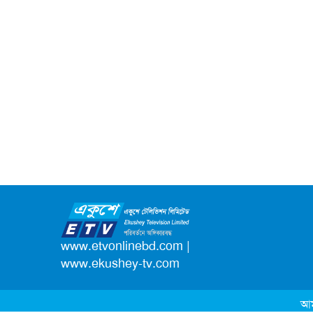
www.etvonlinebd.com
|
www.ekushey-tv.com
আম