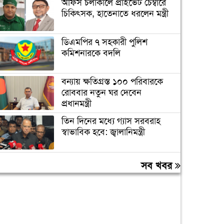
অফিস চলাকালে প্রাইভেট চেম্বারে
চিকিৎসক, হাতেনাতে ধরলেন মন্ত্রী
ডিএমপির ৭ সহকারী পুলিশ
কমিশনারকে বদলি
বন্যায় ক্ষতিগ্রস্ত ১০০ পরিবারকে
রোববার নতুন ঘর দেবেন
প্রধানমন্ত্রী
তিন দিনের মধ্যে গ্যাস সরবরাহ
স্বাভাবিক হবে: জ্বালানিমন্ত্রী
ঢাকা ব্যাংকের সাবেক ৪ কর্মকর্তার
সব খবর
২০ বছরের কারাদণ্ড
মানুষের মৌলিক অধিকার নিশ্চিত
না হলে আন্দোলন চলবে: জামায়াত
আমির