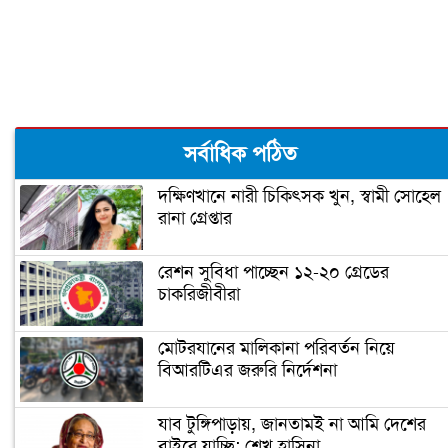
‘বঙ্গবন্ধু শেখ মুজিব কুইজ’ শুরু আজ
মধ্যবিত্তদের জন্য তৈরি ফ্ল্যাটের দাম আকাশ
সর্বাধিক পঠিত
ছোঁয়া (ভিডিও)
দক্ষিণখানে নারী চিকিৎসক খুন, স্বামী সোহেল
রানা গ্রেপ্তার
প্রধানমন্ত্রী আজ উদ্বোধন করবেন গোলাম
দস্তগীর সেতু
রেশন সুবিধা পাচ্ছেন ১২-২০ গ্রেডের
চাকরিজীবীরা
শিশু নির্যাতন ধামাচাপা দিতে ভাস্কর্যবিরোধী
অবস্থান (ভিডিও)
মোটরযানের মালিকানা পরিবর্তন নিয়ে
বিআরটিএর জরুরি নির্দেশনা
সৌদি যুবরাজ সালমানকে মুজিববর্ষ
উদযাপনে আমন্ত্রণ
যাব টুঙ্গিপাড়ায়, জানতামই না আমি দেশের
বাইরে যাচ্ছি: শেখ হাসিনা