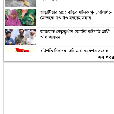
ভাড়াটিয়ার হাতে বাড়ির মালিক খুন, পলিথিনে
মোড়ানো খণ্ড খণ্ড মরদেহ উদ্ধার
জামায়াত নেতৃত্বাধীন জোটের রাষ্ট্রপতি প্রার্থী
অলি আহমদ
রাষ্ট্রপতি নির্বাচন: দুটি মনোনয়নপত্র সংগ্রহ
বিএনপির
সব খব
জীবননগরে বিএসএফ’র পুশইনের চেষ্টা
প্রতিহত করল বিজিবি