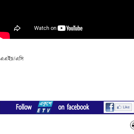
এএইচ/এসি