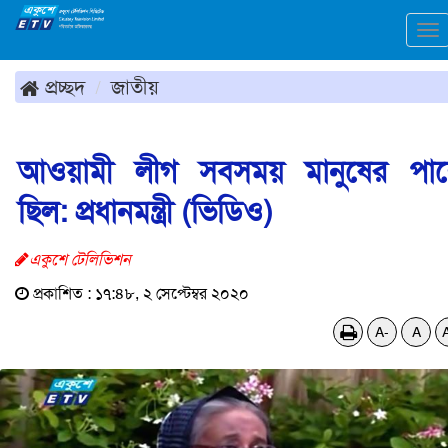
To
na
প্রচ্ছদ
জাতীয়
আওয়ামী লীগ সবসময় মানুষের পা
ছিল: প্রধানমন্ত্রী (ভিডিও)
একুশে টেলিভিশন
প্রকাশিত : ১৭:৪৮, ২ সেপ্টেম্বর ২০২০
A-
A