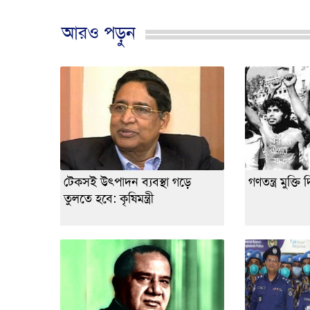
আরও পড়ুন
টেকসই উৎপাদন ব্যবস্থা গড়ে
গণতন্ত্র মুক্
তুলতে হবে: কৃষিমন্ত্রী