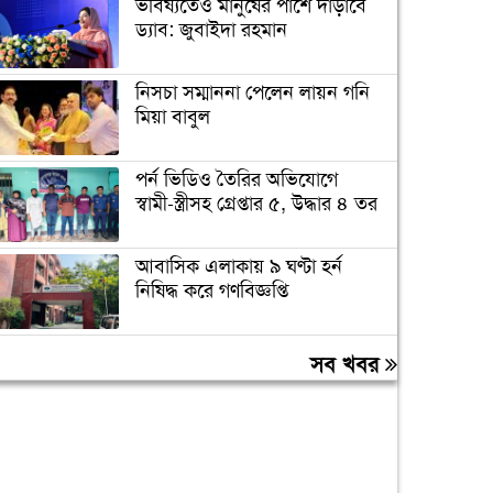
ভবিষ্যতেও মানুষের পাশে দাঁড়াবে
ড্যাব: জুবাইদা রহমান
নিসচা সম্মাননা পেলেন লায়ন গনি
মিয়া বাবুল
পর্ন ভিডিও তৈরির অভিযোগে
স্বামী-স্ত্রীসহ গ্রেপ্তার ৫, উদ্ধার ৪ তর
আবাসিক এলাকায় ৯ ঘণ্টা হর্ন
নিষিদ্ধ করে গণবিজ্ঞপ্তি
চুরির অপবাদে গাছে বেঁধে তরুণীকে
সব খবর
মারধর, গ্রেপ্তার ২
মারা গেলো লিওনেল মেসির বাবা