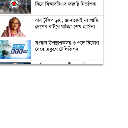
ভাস্কর্যবিরোধী অবস্থান (ভিডিও)
নিয়ে বিআরটিএর জরুরি নির্দেশনা
যাব টুঙ্গিপাড়ায়, জানতামই না আমি
সৌদি যুবরাজ সালমানকে
দেশের বাইরে যাচ্ছি: শেখ হাসিনা
মুজিববর্ষ উদযাপনে আমন্ত্রণ
সংবাদ উপস্থাপকসহ ৩ পদে নিয়োগ
দেবে একুশে টেলিভিশন
ভিডিও দেখুন
জোরেশোরে চলছে এলিভেটেড
এক্সপ্রেসওয়ে নির্মাণ কাজ
জাতিসংঘের পরবর্তী মহাসচিব পদে
আলোচনায় ড. ইউনূস
প্রধানমন্ত্রীর চাচী শেখ রাজিয়া
নাসের আর নেই
ক্যাম্পাস অ্যাম্বাসেডর নিয়োগ দিচ্ছে
একুশে টেলিভিশন
পদোন্নতি পেয়ে সচিব হলেন ২
কর্মকর্তা