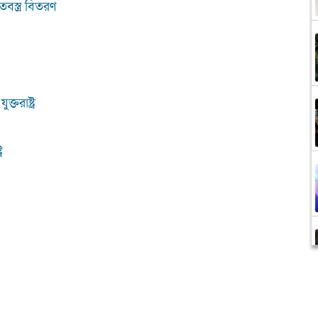
বস্ত্র বিতরণ
তরাষ্ট্র
র