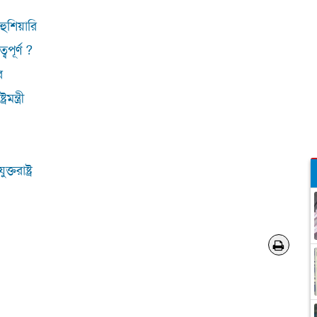
হুশিয়ারি
বপূর্ণ ?
র
ন্ত্রী
রাষ্ট্র