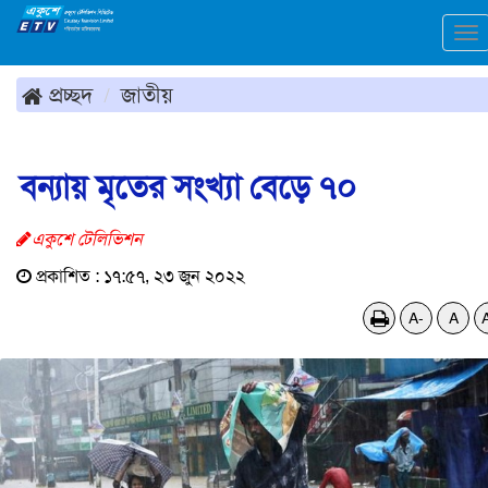
To
na
প্রচ্ছদ
জাতীয়
বন্যায় মৃতের সংখ্যা বেড়ে ৭০
একুশে টেলিভিশন
প্রকাশিত : ১৭:৫৭, ২৩ জুন ২০২২
A-
A