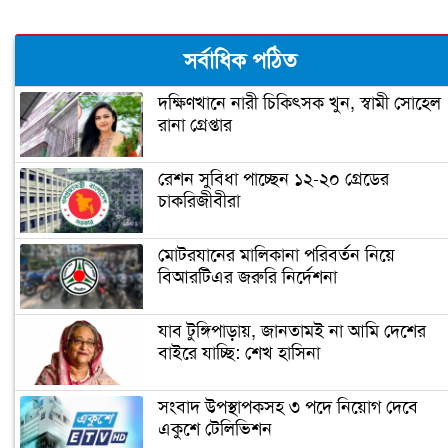
মধ্যবিত্তদের জন্য তৈরি ফ্ল্যাটের দাম আকাশ
সর্বাধিক পঠিত
ছোঁয়া (ভিডিও)
দক্ষিণখানে নারী চিকিৎসক খুন, স্বামী সোহেল
রানা গ্রেপ্তার
প্রধানমন্ত্রী আজ উদ্বোধন করবেন গোলাম
দস্তগীর সেতু
রেশন সুবিধা পাচ্ছেন ১২-২০ গ্রেডের
চাকরিজীবীরা
শিশু নির্যাতন ধামাচাপা দিতে ভাস্কর্যবিরোধী
অবস্থান (ভিডিও)
মোটরযানের মালিকানা পরিবর্তন নিয়ে
বিআরটিএর জরুরি নির্দেশনা
সৌদি যুবরাজ সালমানকে মুজিববর্ষ
উদযাপনে আমন্ত্রণ
যাব টুঙ্গিপাড়ায়, জানতামই না আমি দেশের
বাইরে যাচ্ছি: শেখ হাসিনা
ভিডিও দেখুন
সংবাদ উপস্থাপকসহ ৩ পদে নিয়োগ দেবে
জোরেশোরে চলছে এলিভেটেড এক্সপ্রেসওয়
একুশে টেলিভিশন
নির্মাণ কাজ