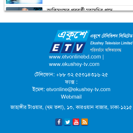
জাতিসংঘের পরবর্তী মহাসচিব পদে
প্রধানমন্ত্রীর চাচী শেখ রাজিয়া নাসের আর
আলোচনায় ড. ইউনূস
নেই
ক্যাম্পাস অ্যাম্বাসেডর নিয়োগ দিচ্ছে একুশে
টেলিভিশন
পদোন্নতি পেয়ে সচিব হলেন ২ কর্মকর্তা
www.etvonlinebd.com
|
www.ekushey-tv.com
টেলিফোন: +৮৮ ০২ ৫৫০১৪৩১৬-২৫
লিগ্যাল এইডের মাধ্যমে সন্তান ফিরে পেল
ফ্যক্স :
সেই কিশোরী মা জুঁই
ইমেল:
etvonline@ekushey-tv.com
Webmail
জেট ফুয়েলের দাম কমলো লিটারে ১৯ টাকা
জাহাঙ্গীর টাওয়ার, (৭ম তলা), ১০, কারওয়ান বাজার, ঢাকা-১২১৫
মূল্যস্ফীতি কমে জুনে ৯ দশমিক ১৬ শতাংশ