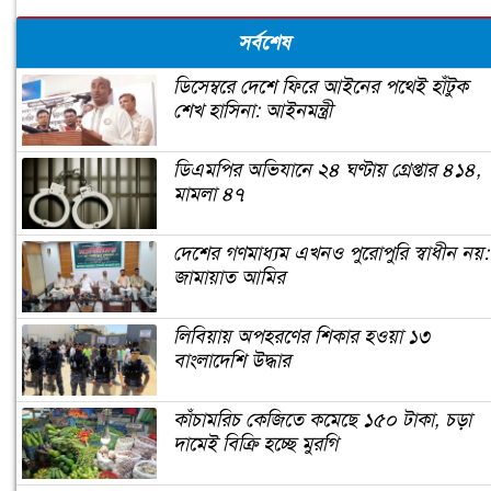
সর্বশেষ
ডিসেম্বরে দেশে ফিরে আইনের পথেই হাঁটুক
শেখ হাসিনা: আইনমন্ত্রী
ডিএমপির অভিযানে ২৪ ঘণ্টায় গ্রেপ্তার ৪১৪,
মামলা ৪৭
দেশের গণমাধ্যম এখনও পুরোপুরি স্বাধীন নয়:
জামায়াত আমির
লিবিয়ায় অপহরণের শিকার হওয়া ১৩
বাংলাদেশি উদ্ধার
কাঁচামরিচ কেজিতে কমেছে ১৫০ টাকা, চড়া
দামেই বিক্রি হচ্ছে মুরগি