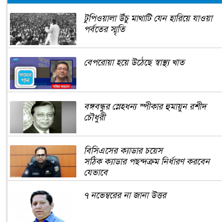
টুপিওয়ালা উঁচু মাথাটি যেন হারিয়ে যাওয়া
পর্বতের স্মৃতি
বেপরোয়া হয়ে উঠেছে স্বাস্থ্য খাত
বঙ্গবন্ধুর স্নেহধন্য স্পীকার হুমায়ুন রশীদ
চৌধুরী
বিসিএসের ক্যাডার চয়েস
সঠিক ক্যাডার পছন্দক্রম নির্ধারণ করবেন
যেভাবে
৭ নভেম্বরের না জানা উত্তর