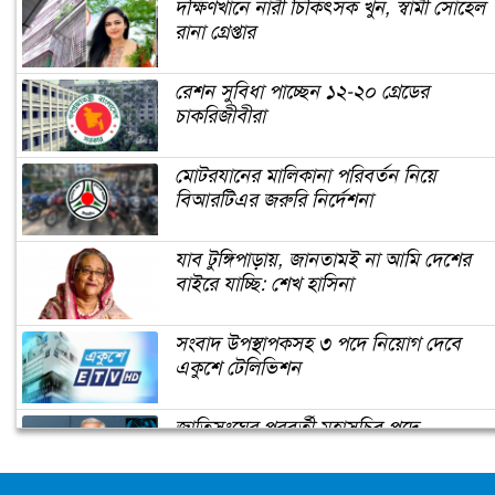
দক্ষিণখানে নারী চিকিৎসক খুন, স্বামী সোহেল
রানা গ্রেপ্তার
অবহেলিত সন্দ্বীপের মানুষের হালহকিকত
রেশন সুবিধা পাচ্ছেন ১২-২০ গ্রেডের
চাকরিজীবীরা
সত্তরের ভয়াল ঘূর্ণিঝড় ও ঐতিহাসিক
নির্বাচনের স্মৃতিকথা
মোটরযানের মালিকানা পরিবর্তন নিয়ে
বিআরটিএর জরুরি নির্দেশনা
কাব্য বিকিরণের কবি দেলোয়ার হোসেন মঞ্জু
যাব টুঙ্গিপাড়ায়, জানতামই না আমি দেশের
বাইরে যাচ্ছি: শেখ হাসিনা
অবশেষে দিগন্তে আশার আলো
সংবাদ উপস্থাপকসহ ৩ পদে নিয়োগ দেবে
একুশে টেলিভিশন
জাতিসংঘের পরবর্তী মহাসচিব পদে
আমিও শরণার্থী নিজেরই কাছে
আলোচনায় ড. ইউনূস