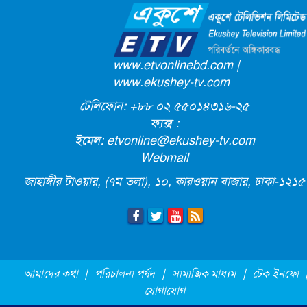
ক্যাম্পাস অ্যাম্বাসেডর নিয়োগ দিচ্ছে একুশে
টেলিভিশন
পদোন্নতি পেয়ে সচিব হলেন ২ কর্মকর্তা
www.etvonlinebd.com
|
www.ekushey-tv.com
টেলিফোন: +৮৮ ০২ ৫৫০১৪৩১৬-২৫
লিগ্যাল এইডের মাধ্যমে সন্তান ফিরে পেল
ফ্যক্স :
সেই কিশোরী মা জুঁই
ইমেল:
etvonline@ekushey-tv.com
Webmail
জেট ফুয়েলের দাম কমলো লিটারে ১৯ টাকা
জাহাঙ্গীর টাওয়ার, (৭ম তলা), ১০, কারওয়ান বাজার, ঢাকা-১২১৫
মূল্যস্ফীতি কমে জুনে ৯ দশমিক ১৬ শতাংশ
ছুটিতে গিয়ে না ফিরলে ৩ বছরের নিষেধাজ্ঞা,
|
|
|
আমাদের কথা
পরিচালনা পর্ষদ
সামাজিক মাধ্যম
টেক ইনফো
নতুন নিয়ম সৌদির
যোগাযোগ