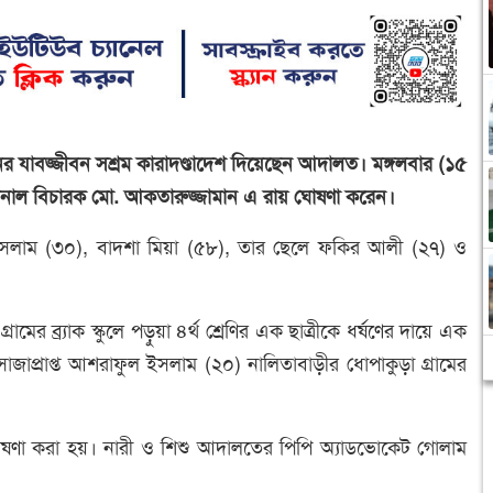
নের যাবজ্জীবন সশ্রম কারাদণ্ডাদেশ দিয়েছেন আদালত। মঙ্গলবার (১৫
াইব্যুনাল বিচারক মো. আকতারুজ্জামান এ রায় ঘোষণা করেন।
ল ইসলাম (৩০), বাদশা মিয়া (৫৮), তার ছেলে ফকির আলী (২৭) ও
ের ব্র্যাক স্কুলে পড়ুয়া ৪র্থ শ্রেণির এক ছাত্রীকে ধর্ষণের দায়ে এক
াজাপ্রাপ্ত আশরাফুল ইসলাম (২০) নালিতাবাড়ীর ধোপাকুড়া গ্রামের
 ঘোষণা করা হয়। নারী ও শিশু আদালতের পিপি অ্যাডভোকেট গোলাম