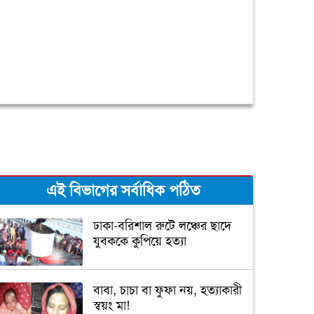
এই বিভাগের সর্বাধিক পঠিত
ঢাকা-বরিশাল রুটে লঞ্চের ছাদে
যুবককে কুপিয়ে হত্যা
বাবা, চাচা বা ফুফা নয়, হত্যাকারী
স্বয়ং মা!