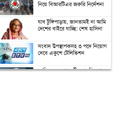
ভাঙচুর, কানাডা প্রবাসী আটক
নিয়ে বিআরটিএর জরুরি নির্দেশনা
যাব টুঙ্গিপাড়ায়, জানতামই না আমি
মেহেদীর রং না মিটতেই কলিকে
দেশের বাইরে যাচ্ছি: শেখ হাসিনা
বিধবা করলো সন্ত্রাসীরা
সংবাদ উপস্থাপকসহ ৩ পদে নিয়োগ
দেবে একুশে টেলিভিশন
ডিসির বাসভবনে পুলিশ
কনস্টেবলের আত্মহত্যা
জাতিসংঘের পরবর্তী মহাসচিব পদে
আলোচনায় ড. ইউনূস
উপজেলা ছাত্রলীগের নতুন কমিটি
হাজারো নেতাকর্মী নিয়ে সীতাকুণ্ড
ক্যাম্পাস অ্যাম্বাসেডর নিয়োগ দিচ্ছে
ছাত্রলীগের আনন্দ মিছিল
একুশে টেলিভিশন
পদোন্নতি পেয়ে সচিব হলেন ২
কর্মকর্তা