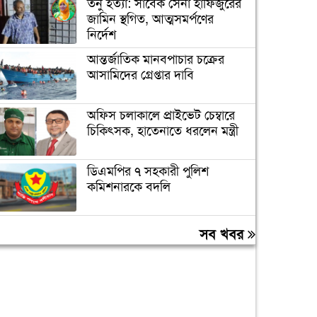
তনু হত্যা: সাবেক সেনা হাফিজুরের
জামিন স্থগিত, আত্মসমর্পণের
নির্দেশ
আন্তর্জাতিক মানবপাচার চক্রের
আসামিদের গ্রেপ্তার দাবি
অফিস চলাকালে প্রাইভেট চেম্বারে
চিকিৎসক, হাতেনাতে ধরলেন মন্ত্রী
ডিএমপির ৭ সহকারী পুলিশ
কমিশনারকে বদলি
বন্যায় ক্ষতিগ্রস্ত ১০০ পরিবারকে
সব খবর
রোববার নতুন ঘর দেবেন
প্রধানমন্ত্রী
তিন দিনের মধ্যে গ্যাস সরবরাহ
স্বাভাবিক হবে: জ্বালানিমন্ত্রী