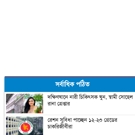
প্রধানমন্ত্রীর শোক
পৌরসভা নির্বাচনে আওয়ামীলীগের ২৫
প্রার্থীর নাম ঘোষণা
‘আন্দোলনে ব্যর্থ হয়ে ধর্ম ব্যবসায়ীদের মাঠে
নামিয়েছে কুচক্রীমহল’
হুইপ স্বপন সস্ত্রীক করোনায় আক্রান্ত
সর্বাধিক পঠিত
দক্ষিণখানে নারী চিকিৎসক খুন, স্বামী সোহেল
রানা গ্রেপ্তার
পররাষ্ট্রমন্ত্রী করোনায় আক্রান্ত
রেশন সুবিধা পাচ্ছেন ১২-২০ গ্রেডের
চাকরিজীবীরা
দ্বিতীয় বর্ষে স্বেচ্ছাসেবক লীগের নতুন নেতৃত্ব