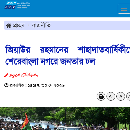
To
na
প্রচ্ছদ
রাজনীতি
জিয়াউর রহমানের শাহাদাতবার্ষিকী
শেরেবাংলা নগরে জনতার ঢল
একুশে টেলিভিশন
প্রকাশিত : ১৫:৫৭, ৩০ মে ২০২৬
A-
A