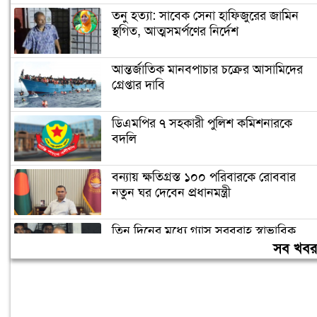
তনু হত্যা: সাবেক সেনা হাফিজুরের জামিন
স্থগিত, আত্মসমর্পণের নির্দেশ
আন্তর্জাতিক মানবপাচার চক্রের আসামিদের
গ্রেপ্তার দাবি
ডিএমপির ৭ সহকারী পুলিশ কমিশনারকে
বদলি
বন্যায় ক্ষতিগ্রস্ত ১০০ পরিবারকে রোববার
নতুন ঘর দেবেন প্রধানমন্ত্রী
তিন দিনের মধ্যে গ্যাস সরবরাহ স্বাভাবিক
হবে: জ্বালানিমন্ত্রী
সব খব
ঢাকা ব্যাংকের সাবেক ৪ কর্মকর্তার ২০ বছরের
কারাদণ্ড