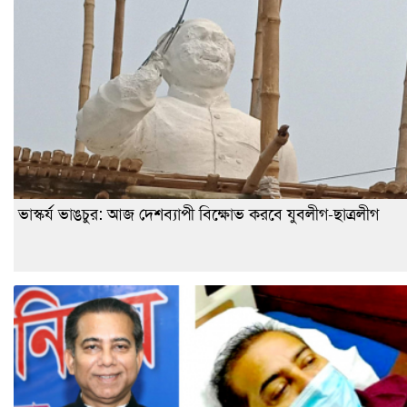
ভাস্কর্য ভাঙচুর: আজ দেশব্যাপী বিক্ষোভ করবে যুবলীগ-ছাত্রলীগ