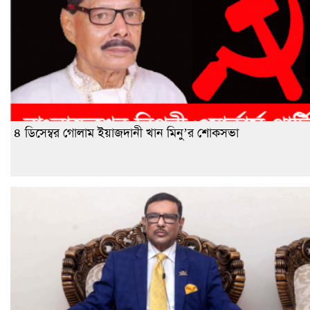
৪ ডিসেম্বর গোলাম ইয়াজদানী খান মিনু’র শোকসভা