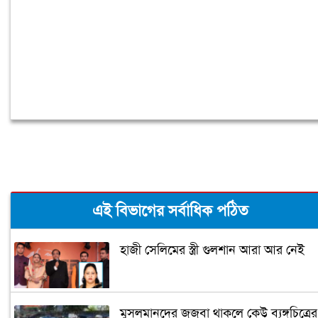
এই বিভাগের সর্বাধিক পঠিত
হাজী সেলিমের স্ত্রী গুলশান আরা আর নেই
মুসলমানদের জজবা থাকলে কেউ ব্যঙ্গচিত্রের