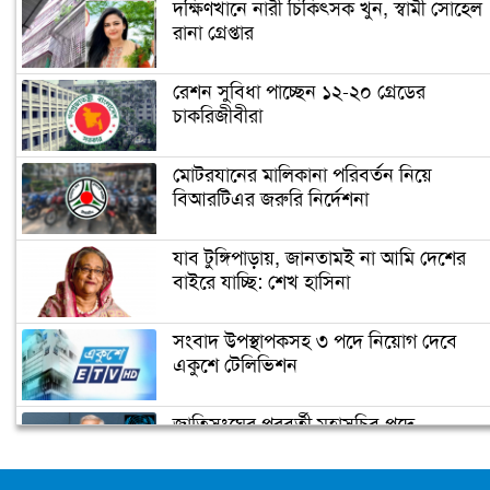
দক্ষিণখানে নারী চিকিৎসক খুন, স্বামী সোহেল
রানা গ্রেপ্তার
রেশন সুবিধা পাচ্ছেন ১২-২০ গ্রেডের
চাকরিজীবীরা
মোটরযানের মালিকানা পরিবর্তন নিয়ে
বিআরটিএর জরুরি নির্দেশনা
যাব টুঙ্গিপাড়ায়, জানতামই না আমি দেশের
বাইরে যাচ্ছি: শেখ হাসিনা
সংবাদ উপস্থাপকসহ ৩ পদে নিয়োগ দেবে
একুশে টেলিভিশন
জাতিসংঘের পরবর্তী মহাসচিব পদে
আলোচনায় ড. ইউনূস