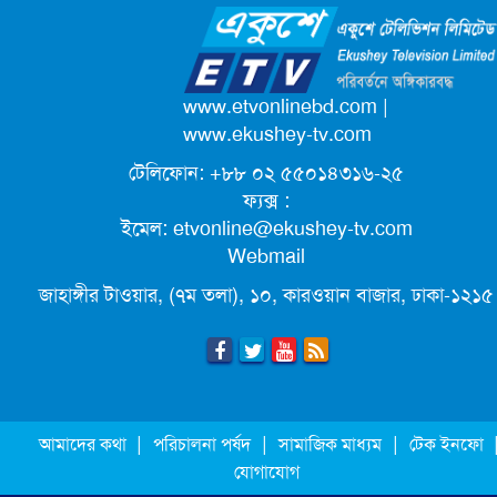
ক্যাম্পাস অ্যাম্বাসেডর নিয়োগ দিচ্ছে একুশে
টেলিভিশন
পদোন্নতি পেয়ে সচিব হলেন ২ কর্মকর্তা
www.etvonlinebd.com
|
www.ekushey-tv.com
টেলিফোন: +৮৮ ০২ ৫৫০১৪৩১৬-২৫
লিগ্যাল এইডের মাধ্যমে সন্তান ফিরে পেল
ফ্যক্স :
সেই কিশোরী মা জুঁই
ইমেল:
etvonline@ekushey-tv.com
Webmail
জেট ফুয়েলের দাম কমলো লিটারে ১৯ টাকা
জাহাঙ্গীর টাওয়ার, (৭ম তলা), ১০, কারওয়ান বাজার, ঢাকা-১২১৫
মূল্যস্ফীতি কমে জুনে ৯ দশমিক ১৬ শতাংশ
ছুটিতে গিয়ে না ফিরলে ৩ বছরের নিষেধাজ্ঞা,
|
|
|
আমাদের কথা
পরিচালনা পর্ষদ
সামাজিক মাধ্যম
টেক ইনফো
নতুন নিয়ম সৌদির
যোগাযোগ