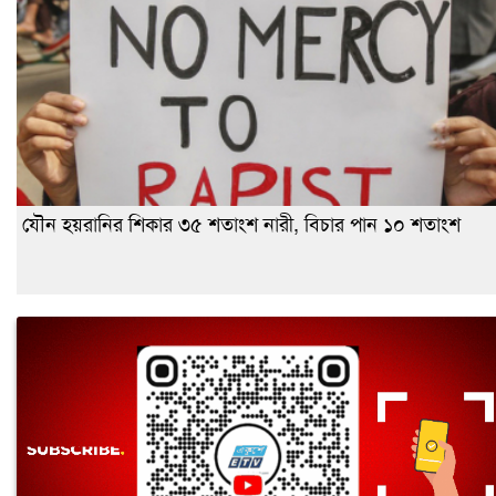
যৌন হয়রানির শিকার ৩৫ শতাংশ নারী, বিচার পান ১০ শতাংশ