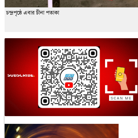
চন্দ্রপৃষ্ঠে এবার চীনা পতাকা