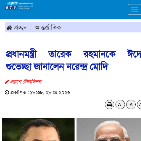
To
na
প্রচ্ছদ
আন্তর্জাতিক
প্রধানমন্ত্রী তারেক রহমানকে ঈদ
শুভেচ্ছা জানালেন নরেন্দ্র মোদি
একুশে টেলিভিশন
প্রকাশিত : ১৮:৩৮, ২৮ মে ২০২৬
A-
A