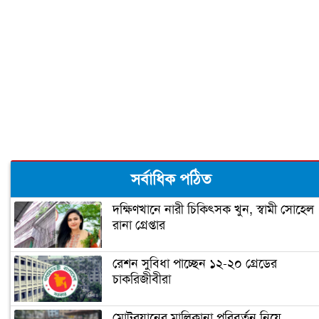
আরও তিন রাজ্যে জয়ী হবেন বাইডেন!
বাইডেনের নিরাপত্তা জোরদার
ঘর ভাঙতে বসেছে ট্রাম্পের!
সর্বাধিক পঠিত
দক্ষিণখানে নারী চিকিৎসক খুন, স্বামী সোহেল
রানা গ্রেপ্তার
জিতেই প্রথম যে কাজটি করলেন বাইডেন
রেশন সুবিধা পাচ্ছেন ১২-২০ গ্রেডের
চাকরিজীবীরা
‘গ্রেফতার হতে পারেন ডোনাল্ড ট্রাম্প’
মোটরযানের মালিকানা পরিবর্তন নিয়ে