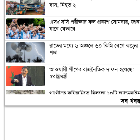
বাস, নিহত ২
এসএসসি পরীক্ষার ফল প্রকাশ সোমবার, জান
যাবে যেভাবে
রাতের মধ্যে ৬ অঞ্চলে ৬০ কিমি বেগে ঝড়ের
শঙ্কা
আওয়ামী লীগের রাজনৈতিক দাফন হয়েছে:
স্বরাষ্ট্রমন্ত্রী
গাংনীতে কৃষিজমিতে মিললো ১০টি ল্যান্ডমাই
সদৃশ বস্তু
সব খব
হাম ও উপসর্গে আরও ৪ শিশুর মৃত্যু, নতুন
রোগী ৭৭৬