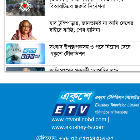
বিআরটিএর জরুরি নির্দেশনা
ইরানের ফখরিযাদে হত্যায় ‘নতুন
ইলেকট্রনিক পদ্ধতি ব্যবহার করা হয়েছে’
যাব টুঙ্গিপাড়ায়, জানতামই না আমি দেশের
বাইরে যাচ্ছি: শেখ হাসিনা
ফ্রান্সের মুসলিমদের আলটিমেটাম দিলেন
সংবাদ উপস্থাপকসহ ৩ পদে নিয়োগ দেবে
ম্যাক্রোঁ
একুশে টেলিভিশন
জাতিসংঘের পরবর্তী মহাসচিব পদে
কমলার ইতিহাস
আলোচনায় ড. ইউনূস
ক্যাম্পাস অ্যাম্বাসেডর নিয়োগ দিচ্ছে একুশে
টেলিভিশন
পদোন্নতি পেয়ে সচিব হলেন ২ কর্মকর্তা
www.etvonlinebd.com
|
www.ekushey-tv.com
টেলিফোন: +৮৮ ০২ ৫৫০১৪৩১৬-২৫