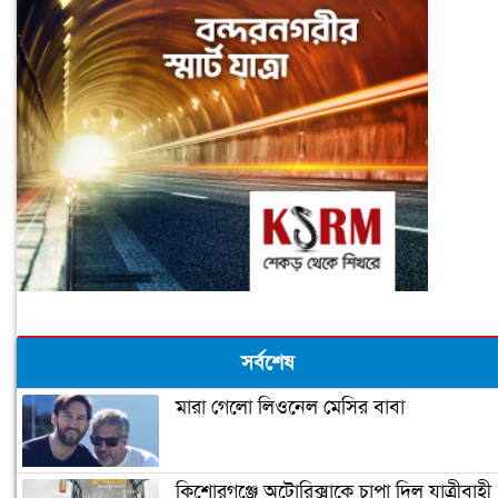
সর্বশেষ
মারা গেলো লিওনেল মেসির বাবা
কিশোরগঞ্জে অটোরিক্সাকে চাপা দিল যাত্রীবাহী