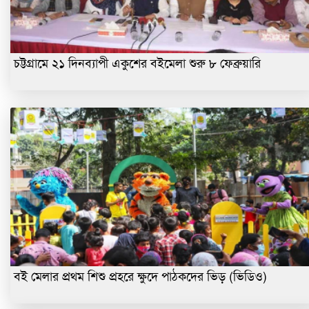
চট্টগ্রামে ২১ দিনব্যাপী একুশের বইমেলা শুরু ৮ ফেব্রুয়ারি
বই মেলার প্রথম শিশু প্রহরে ক্ষুদে পাঠকদের ভিড় (ভিডিও)