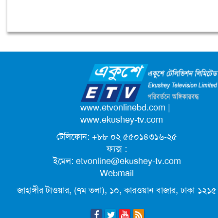
লক্ষ্য অর্জন হবে: অর্থমন্ত্রী
পে-স্কেল বাস্তবায়ন দুই ধাপে, ১ জুলাই থেকে
মূল বেতন
নতুন ভোটার হওয়ার সুযোগ, সময় ১৫ দিন
www.etvonlinebd.com
|
খামেনির শেষ বিদায়ে তেহরান জনসমুদ্র,
www.ekushey-tv.com
পশ্চিমাদের শক্ত বার্তা
টেলিফোন: +৮৮ ০২ ৫৫০১৪৩১৬-২৫
কঠোর ব্যবস্থা গ্রহণে পুঁজিবাজারে আস্থা ফিরছে
ফ্যক্স :
বিনিয়োগকারীদের: অর্থমন্ত্রী
ইমেল:
etvonline@ekushey-tv.com
Webmail
রিহ্যাব সদস্যকে শারীরিক নির্যাতন ও চেকে
জাহাঙ্গীর টাওয়ার, (৭ম তলা), ১০, কারওয়ান বাজার, ঢাকা-১২১৫
সই আদায় ঘটনার নিন্দা-শাস্তি দাবি