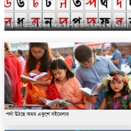
লড়াই-সংগ্রামের হাজার বছরে স্বরূপ হারায়নি বাংলা ভাষা (ভিডিও)
পর্দা উঠছে অমর একুশে বইমেলার