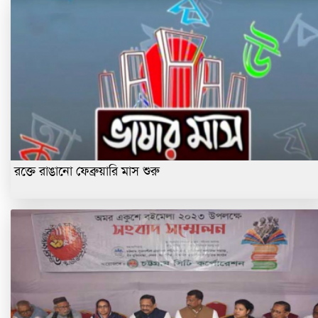
রক্তে রাঙানো ফেব্রুয়ারি মাস শুরু