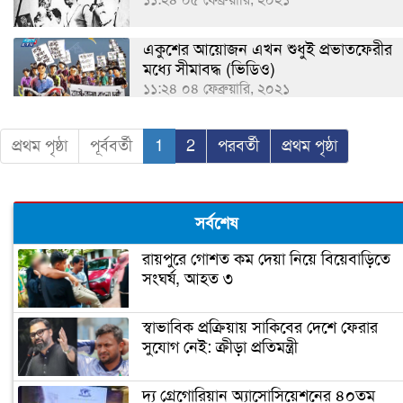
একুশের আয়োজন এখন শুধুই প্রভাতফেরীর
মধ্যে সীমাবদ্ধ (ভিডিও)
১১:২৪ ০৪ ফেব্রুয়ারি, ২০২১
প্রথম পৃষ্ঠা
পূর্ববর্তী
1
2
পরবর্তী
প্রথম পৃষ্ঠা
সর্বশেষ
রায়পুরে গোশত কম দেয়া নিয়ে বিয়েবাড়িতে
সংঘর্ষ, আহত ৩
স্বাভাবিক প্রক্রিয়ায় সাকিবের দেশে ফেরার
সুযোগ নেই: ক্রীড়া প্রতিমন্ত্রী
দ্য গ্রেগোরিয়ান অ্যাসোসিয়েশনের ৪০তম