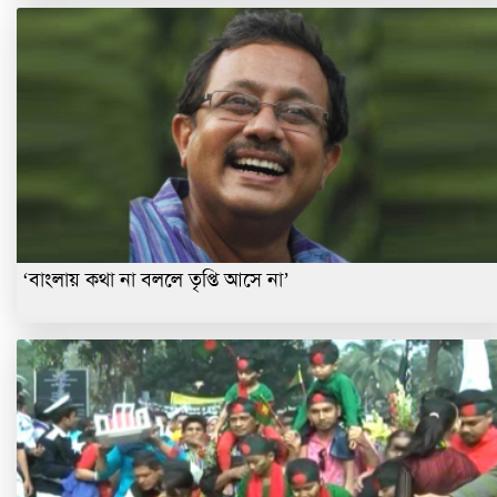
‘বাংলায় কথা না বললে তৃপ্তি আসে না’