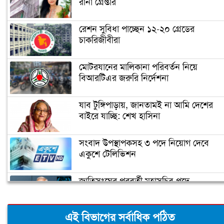
রানা গ্রেপ্তার
রেশন সুবিধা পাচ্ছেন ১২-২০ গ্রেডের
চাকরিজীবীরা
মোটরযানের মালিকানা পরিবর্তন নিয়ে
বিআরটিএর জরুরি নির্দেশনা
যাব টুঙ্গিপাড়ায়, জানতামই না আমি দেশের
বাইরে যাচ্ছি: শেখ হাসিনা
সংবাদ উপস্থাপকসহ ৩ পদে নিয়োগ দেবে
একুশে টেলিভিশন
জাতিসংঘের পরবর্তী মহাসচিব পদে
আলোচনায় ড. ইউনূস
এই বিভাগের সর্বাধিক পঠিত
ক্যাম্পাস অ্যাম্বাসেডর নিয়োগ দিচ্ছে একুশে