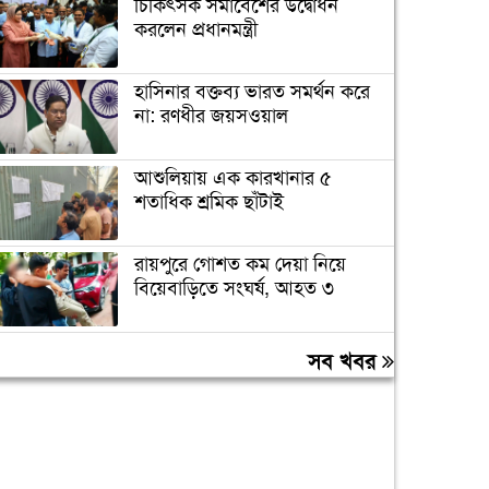
চিকিৎসক সমাবেশের উদ্বোধন
করলেন প্রধানমন্ত্রী
হাসিনার বক্তব্য ভারত সমর্থন করে
না: রণধীর জয়সওয়াল
আশুলিয়ায় এক কারখানার ৫
শতাধিক শ্রমিক ছাঁটাই
রায়পুরে গোশত কম দেয়া নিয়ে
বিয়েবাড়িতে সংঘর্ষ, আহত ৩
স্বাভাবিক প্রক্রিয়ায় সাকিবের দেশে
সব খবর
ফেরার সুযোগ নেই: ক্রীড়া প্রতিমন্ত্রী
দ্য গ্রেগোরিয়ান অ্যাসোসিয়েশনের
৪০তম প্রতিষ্ঠাবার্ষিকী উদযাপিত