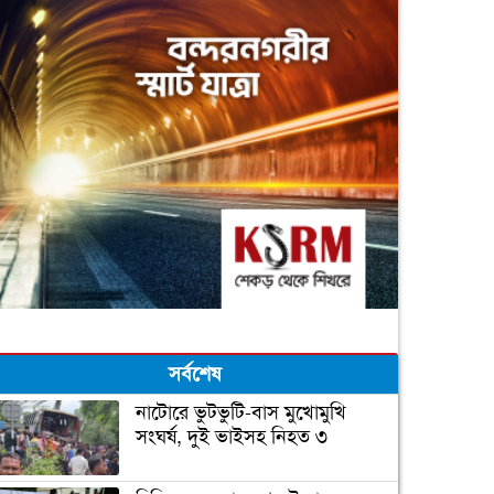
সর্বশেষ
নাটোরে ভুটভুটি-বাস মুখোমুখি
সংঘর্ষ, দুই ভাইসহ নিহত ৩