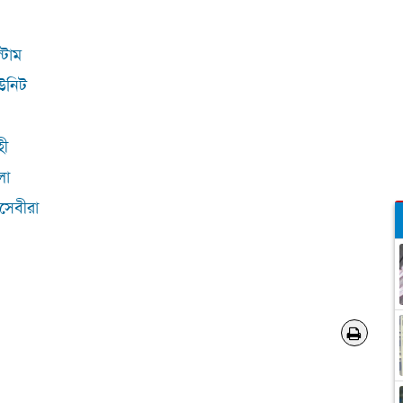
্টাম
ইউনিট
হী
লা
াসেবীরা