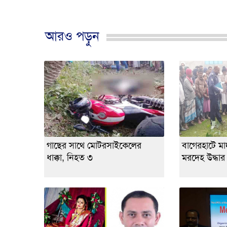
আরও পড়ুন
গাছের সাথে মোটরসাইকেলের
বাগেরহাটে মাদর
ধাক্কা, নিহত ৩
মরদেহ উদ্ধার