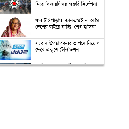
ভাঙচুর, কানাডা প্রবাসী আটক
নিয়ে বিআরটিএর জরুরি নির্দেশনা
যাব টুঙ্গিপাড়ায়, জানতামই না আমি
মেহেদীর রং না মিটতেই কলিকে
দেশের বাইরে যাচ্ছি: শেখ হাসিনা
বিধবা করলো সন্ত্রাসীরা
সংবাদ উপস্থাপকসহ ৩ পদে নিয়োগ
দেবে একুশে টেলিভিশন
ডিসির বাসভবনে পুলিশ
কনস্টেবলের আত্মহত্যা
জাতিসংঘের পরবর্তী মহাসচিব পদে
আলোচনায় ড. ইউনূস
উপজেলা ছাত্রলীগের নতুন কমিটি
হাজারো নেতাকর্মী নিয়ে সীতাকুণ্ড
ক্যাম্পাস অ্যাম্বাসেডর নিয়োগ দিচ্ছে
ছাত্রলীগের আনন্দ মিছিল
একুশে টেলিভিশন
পদোন্নতি পেয়ে সচিব হলেন ২
কর্মকর্তা