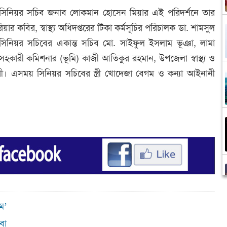
 বিভাগের সিনিয়র সচিব জনাব লোকমান হোসেন মিয়ার এই পরিদর্শনে তার
রিয়ার কবির, স্বাস্থ্য অধিদপ্তরের টিকা কর্মসূচির পরিচালক ডা. শামসুল
া, সিনিয়র সচিবের একান্ত সচিব মো. সাইফুল ইসলাম ভূঞা, লামা
 সহকারী কমিশনার (ভূমি) কাজী আতিকুর রহমান, উপজেলা স্বাস্থ্য ও
ধুরী। এসময় সিনিয়র সচিবের স্ত্রী খোদেজা বেগম ও কন্যা আইনানী
াম’
বা