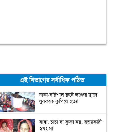
এই বিভাগের সর্বাধিক পঠিত
ঢাকা-বরিশাল রুটে লঞ্চের ছাদে
যুবককে কুপিয়ে হত্যা
বাবা, চাচা বা ফুফা নয়, হত্যাকারী
স্বয়ং মা!