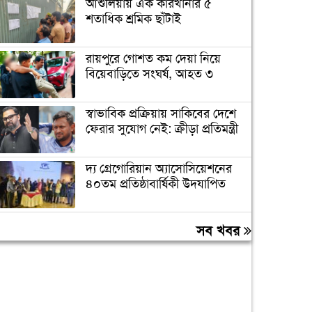
আশুলিয়ায় এক কারখানার ৫
শতাধিক শ্রমিক ছাঁটাই
রায়পুরে গোশত কম দেয়া নিয়ে
বিয়েবাড়িতে সংঘর্ষ, আহত ৩
স্বাভাবিক প্রক্রিয়ায় সাকিবের দেশে
ফেরার সুযোগ নেই: ক্রীড়া প্রতিমন্ত্রী
দ্য গ্রেগোরিয়ান অ্যাসোসিয়েশনের
৪০তম প্রতিষ্ঠাবার্ষিকী উদযাপিত
প্রধানমন্ত্রীকে বরণে প্রস্তুত চট্টগ্রাম,
সব খবর
নেতাকর্মীরা উজ্জীবিত
বিদেশে পড়াশোনা শেষে দেশে
ফেরার পরিবেশ তৈরি করছে
সরকার: পররাষ্ট্র প্রতিমন্ত্রী