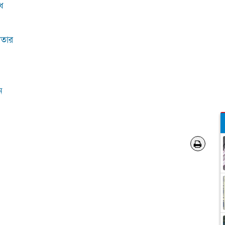
ধ
ফতার
ন