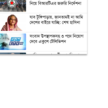
ফিশারিজ রিসার্চ ইনস্টিটিউট
নিয়ে বিআরটিএর জরুরি নির্দেশনা
যাব টুঙ্গিপাড়ায়, জানতামই না আমি
মাধ্যমিকে পড়তে হবে অংক
দেশের বাইরে যাচ্ছি: শেখ হাসিনা
বিজ্ঞানসহ মৌলিক বিষয়
সংবাদ উপস্থাপকসহ ৩ পদে নিয়োগ
দেবে একুশে টেলিভিশন
গুচ্ছ পদ্ধতিতে ভর্তি পরীক্ষা হবে
১৯টি পাবলিক বিশ্ববিদ্যালয়ে
জাতিসংঘের পরবর্তী মহাসচিব পদে
আলোচনায় ড. ইউনূস
স্মার্টফোন কিনতে ইউজিসির ঋণ
পাচ্ছে রাবির ৪ হাজার শিক্ষার্থী
ক্যাম্পাস অ্যাম্বাসেডর নিয়োগ দিচ্ছে
একুশে টেলিভিশন
পদোন্নতি পেয়ে সচিব হলেন ২
কর্মকর্তা