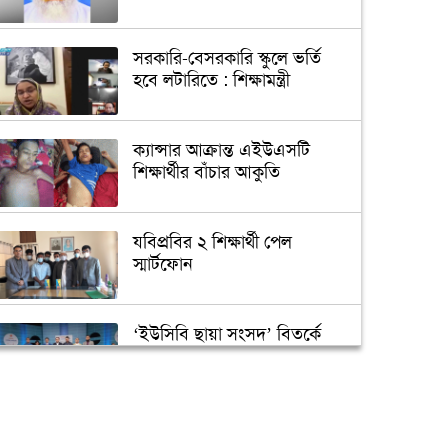
সরকারি-বেসরকারি স্কুলে ভর্তি
হবে লটারিতে : শিক্ষামন্ত্রী
ক্যান্সার আক্রান্ত এইউএসটি
শিক্ষার্থীর বাঁচার আকুতি
যবিপ্রবির ২ শিক্ষার্থী পেল
স্মার্টফোন
‘ইউসিবি ছায়া সংসদ’ বিতর্কে
চ্যাম্পিয়ন ডিআইইউ
জবির একমাত্র ছাত্রী হল নিয়ে
শিক্ষার্থীদের যত প্রত্যাশা