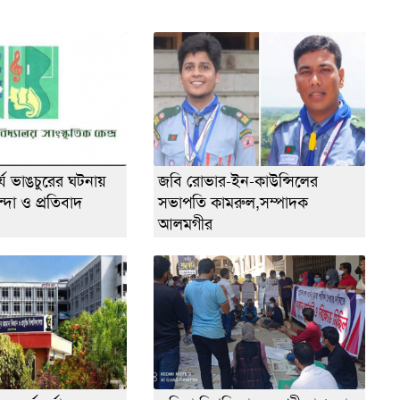
্কর্য ভাঙচুরের ঘটনায়
জবি রোভার-ইন-কাউন্সিলের
্দা ও প্রতিবাদ
সভাপতি কামরুল,সম্পাদক
আলমগীর