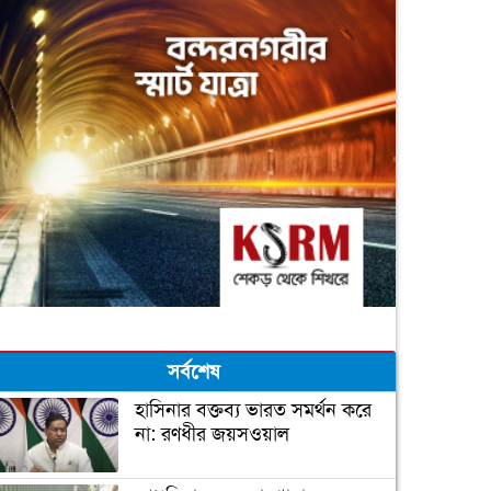
সর্বশেষ
হাসিনার বক্তব্য ভারত সমর্থন করে
না: রণধীর জয়সওয়াল