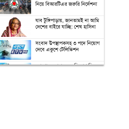
নিয়ে বিআরটিএর জরুরি নির্দেশনা
যাব টুঙ্গিপাড়ায়, জানতামই না আমি
আমার প্রাক্তন হ্যান্ডসাম বলেই
দেশের বাইরে যাচ্ছি: শেখ হাসিনা
আর কাউকে মনে ধরল না:
শ্রীলেখা
সংবাদ উপস্থাপকসহ ৩ পদে নিয়োগ
দেবে একুশে টেলিভিশন
পোশাক ও বয়স নিয়ে ট্রোলের
মুখে জয়া
ক্যাম্পাস অ্যাম্বাসেডর নিয়োগ দিচ্ছে
একুশে টেলিভিশন
সপরিবারে আইসোলেশনে
সালমান খান
জাতিসংঘের পরবর্তী মহাসচিব পদে
আলোচনায় ড. ইউনূস
পদোন্নতি পেয়ে সচিব হলেন ২
কর্মকর্তা