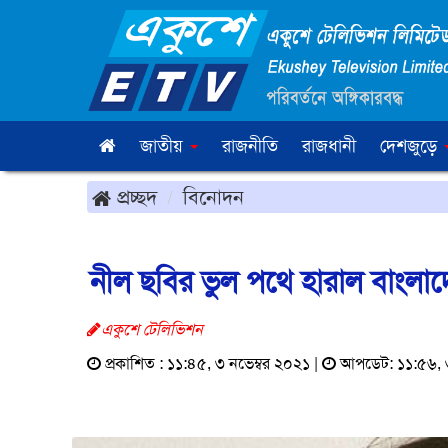
জাতীয়
রাজনীতি
রাজধানী
দেশজুড়ে
প্রচ্ছদ
বিনোদন
নীল ছবির ভুল পথে হারাল বাংলাদে
একুশে টেলিভিশন
প্রকাশিত : ১১:৪৫, ৩ নভেম্বর ২০২১ |
আপডেট: ১১:৫৬, ৩