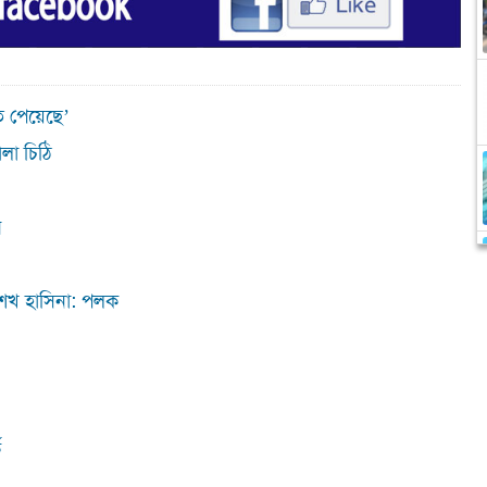
তি পেয়েছে’
লা চিঠি
ন
েখ হাসিনা: পলক
ক