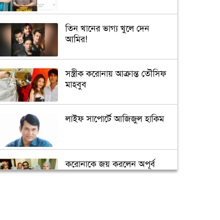
তিন খানের ভাগ্য খুলে দেন
আমির!
সস্ত্রীক করোনায় আক্রান্ত তৌসিফ
মাহবুব
লাইফ সাপোর্টে আজিজুল হাকিম
করোনাকে জয় করলেন অপূর্ব
‘মধুচন্দ্রিমা’ কাটাতে গিয়ে একান্তে
ধরা পড়লেন অভিনেত্রী