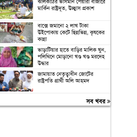
ঝালকাঠির ভাসমান পেয়ারা বাজারে
মার্কিন রাষ্ট্রদূত, উচ্ছ্বাস প্রকাশ
বাক্সে জমানো ২ লাখ টাকা
উইপোকায় কেটে ছিন্নভিন্ন, কৃষকের
কান্না
ভাড়াটিয়ার হাতে বাড়ির মালিক খুন,
পলিথিনে মোড়ানো খণ্ড খণ্ড মরদেহ
উদ্ধার
জামায়াত নেতৃত্বাধীন জোটের
রাষ্ট্রপতি প্রার্থী অলি আহমদ
রাষ্ট্রপতি নির্বাচন: দুটি মনোনয়নপত্র
সব খবর
সংগ্রহ বিএনপির
জীবননগরে বিএসএফ’র পুশইনের
চেষ্টা প্রতিহত করল বিজিবি