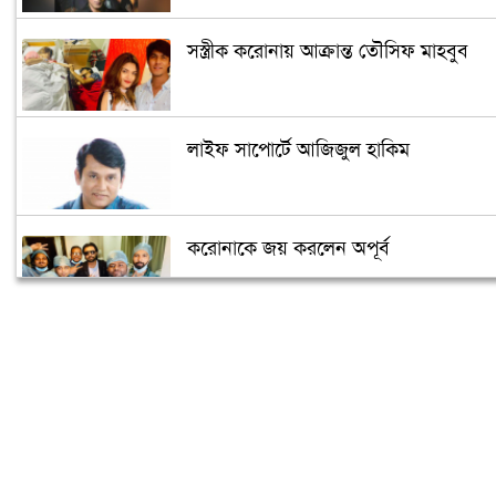
সস্ত্রীক করোনায় আক্রান্ত তৌসিফ মাহবুব
লাইফ সাপোর্টে আজিজুল হাকিম
করোনাকে জয় করলেন অপূর্ব
‘মধুচন্দ্রিমা’ কাটাতে গিয়ে একান্তে ধরা
পড়লেন অভিনেত্রী
শ্রাবন্তীকে আপত্তিকর প্রস্তাব দেয়ায় গ্রেফতার
খুলনার যুবক