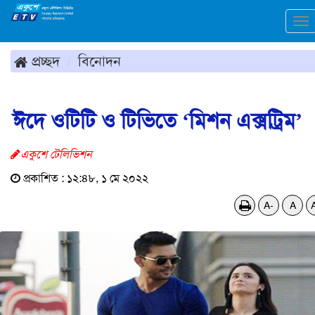
To
na
প্রচ্ছদ
বিনোদন
ঈদে ওটিটি ও টিভিতে ‘মিশন এক্সট্রিম’
একুশে টেলিভিশন
প্রকাশিত : ১২:৪৮, ১ মে ২০২২
A-
A