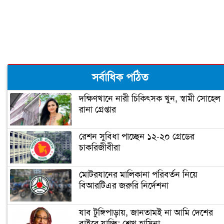
ছেলের জন্য মাথা নোয়াতে হল: কুমার শানু
বউ সাজলেন অপু বিশ্বাস
সর্বাধিক পঠিত
দক্ষিণখানে নারী চিকিৎসক খুন, স্বামী সোহেল
রানা গ্রেপ্তার
অন্তঃসত্ত্বা আনুশকা, এ কি কাণ্ড ঘটালেন
কোহলি
রেশন সুবিধা পাচ্ছেন ১২-২০ গ্রেডের
চাকরিজীবীরা
ঘর ভেঙেছে শবনম ফারিয়ার
মোটরযানের মালিকানা পরিবর্তন নিয়ে
বিআরটিএর জরুরি নির্দেশনা
আমার প্রাক্তন হ্যান্ডসাম বলেই আর কাউকে
মনে ধরল না: শ্রীলেখা
যাব টুঙ্গিপাড়ায়, জানতামই না আমি দেশের
বাইরে যাচ্ছি: শেখ হাসিনা