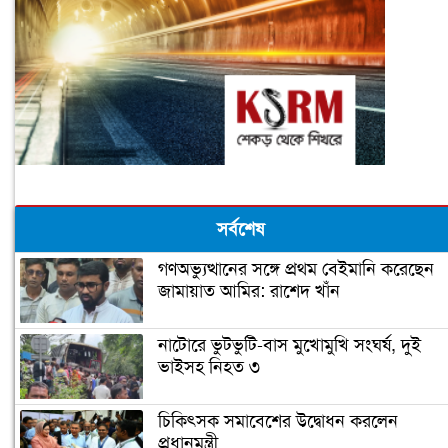
সর্বশেষ
গণঅভ্যুত্থানের সঙ্গে প্রথম বেইমানি করেছেন
জামায়াত আমির: রাশেদ খাঁন
নাটোরে ভুটভুটি-বাস মুখোমুখি সংঘর্ষ, দুই
ভাইসহ নিহত ৩
চিকিৎসক সমাবেশের উদ্বোধন করলেন
প্রধানমন্ত্রী