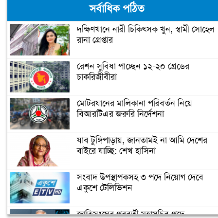
সর্বাধিক পঠিত
দক্ষিণখানে নারী চিকিৎসক খুন, স্বামী সোহেল
রানা গ্রেপ্তার
জিতেই প্রথম যে কাজটি করলেন বাইডেন
রেশন সুবিধা পাচ্ছেন ১২-২০ গ্রেডের
চাকরিজীবীরা
‘গ্রেফতার হতে পারেন ডোনাল্ড ট্রাম্প’
মোটরযানের মালিকানা পরিবর্তন নিয়ে
বিআরটিএর জরুরি নির্দেশনা
ইরানের ফখরিযাদে হত্যায় ‘নতুন
ইলেকট্রনিক পদ্ধতি ব্যবহার করা হয়েছে’
যাব টুঙ্গিপাড়ায়, জানতামই না আমি দেশের
বাইরে যাচ্ছি: শেখ হাসিনা
ফ্রান্সের মুসলিমদের আলটিমেটাম দিলেন
সংবাদ উপস্থাপকসহ ৩ পদে নিয়োগ দেবে
ম্যাক্রোঁ
একুশে টেলিভিশন
জাতিসংঘের পরবর্তী মহাসচিব পদে
কমলার ইতিহাস