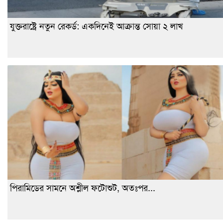
যুক্তরাষ্ট্রে নতুন রেকর্ড: একদিনেই আক্রান্ত সোয়া ২ লাখ
পিরামিডের সামনে অশ্লীল ফটোশুট, অতঃপর...