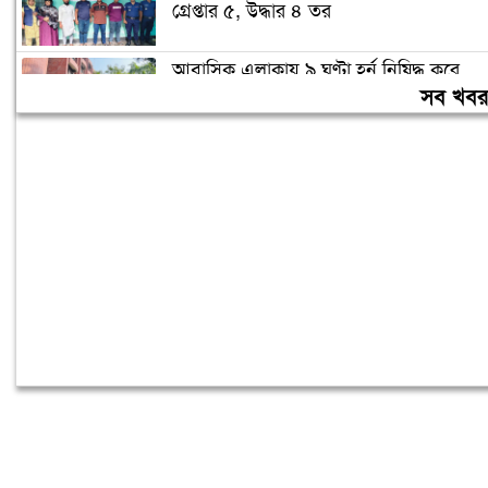
গ্রেপ্তার ৫, উদ্ধার ৪ তর
আবাসিক এলাকায় ৯ ঘণ্টা হর্ন নিষিদ্ধ করে
গণবিজ্ঞপ্তি
সব খব
চুরির অপবাদে গাছে বেঁধে তরুণীকে মারধর,
গ্রেপ্তার ২