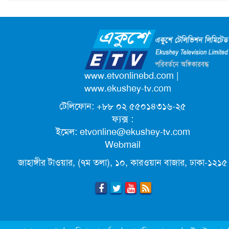
আলোচনায় ড. ইউনূস
ক্যাম্পাস অ্যাম্বাসেডর নিয়োগ দিচ্ছে একুশে
টেলিভিশন
পদোন্নতি পেয়ে সচিব হলেন ২ কর্মকর্তা
www.etvonlinebd.com
|
www.ekushey-tv.com
টেলিফোন: +৮৮ ০২ ৫৫০১৪৩১৬-২৫
লিগ্যাল এইডের মাধ্যমে সন্তান ফিরে পেল
ফ্যক্স :
সেই কিশোরী মা জুঁই
ইমেল:
etvonline@ekushey-tv.com
Webmail
জেট ফুয়েলের দাম কমলো লিটারে ১৯ টাকা
জাহাঙ্গীর টাওয়ার, (৭ম তলা), ১০, কারওয়ান বাজার, ঢাকা-১২১৫
মূল্যস্ফীতি কমে জুনে ৯ দশমিক ১৬ শতাংশ