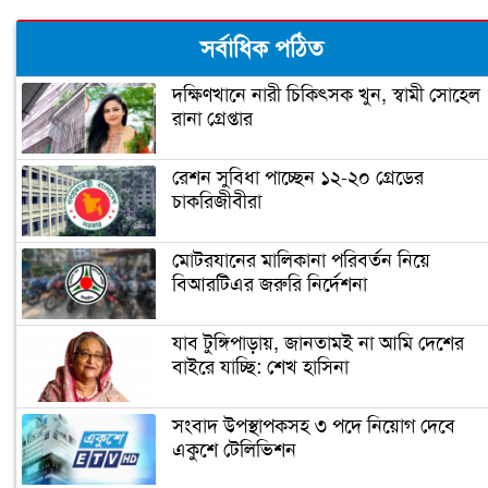
ঘর ভাঙতে বসেছে ট্রাম্পের!
সর্বাধিক পঠিত
দক্ষিণখানে নারী চিকিৎসক খুন, স্বামী সোহেল
রানা গ্রেপ্তার
জিতেই প্রথম যে কাজটি করলেন বাইডেন
রেশন সুবিধা পাচ্ছেন ১২-২০ গ্রেডের
চাকরিজীবীরা
‘গ্রেফতার হতে পারেন ডোনাল্ড ট্রাম্প’
মোটরযানের মালিকানা পরিবর্তন নিয়ে
বিআরটিএর জরুরি নির্দেশনা
ইরানের ফখরিযাদে হত্যায় ‘নতুন
ইলেকট্রনিক পদ্ধতি ব্যবহার করা হয়েছে’
যাব টুঙ্গিপাড়ায়, জানতামই না আমি দেশের
বাইরে যাচ্ছি: শেখ হাসিনা
ফ্রান্সের মুসলিমদের আলটিমেটাম দিলেন
সংবাদ উপস্থাপকসহ ৩ পদে নিয়োগ দেবে
ম্যাক্রোঁ
একুশে টেলিভিশন