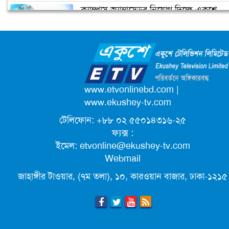
ক্যাম্পাস অ্যাম্বাসেডর নিয়োগ দিচ্ছে একুশে
কমলার ইতিহাস
টেলিভিশন
জাতিসংঘের পরবর্তী মহাসচিব পদে
আলোচনায় ড. ইউনূস
পদোন্নতি পেয়ে সচিব হলেন ২ কর্মকর্তা
www.etvonlinebd.com
|
www.ekushey-tv.com
টেলিফোন: +৮৮ ০২ ৫৫০১৪৩১৬-২৫
লিগ্যাল এইডের মাধ্যমে সন্তান ফিরে পেল
ফ্যক্স :
সেই কিশোরী মা জুঁই
ইমেল:
etvonline@ekushey-tv.com
Webmail
জেট ফুয়েলের দাম কমলো লিটারে ১৯ টাকা
জাহাঙ্গীর টাওয়ার, (৭ম তলা), ১০, কারওয়ান বাজার, ঢাকা-১২১৫
মূল্যস্ফীতি কমে জুনে ৯ দশমিক ১৬ শতাংশ