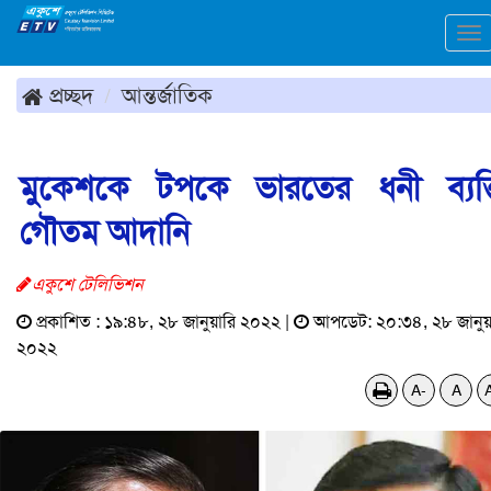
To
na
প্রচ্ছদ
আন্তর্জাতিক
মুকেশকে টপকে ভারতের ধনী ব্যক্
গৌতম আদানি
একুশে টেলিভিশন
প্রকাশিত : ১৯:৪৮, ২৮ জানুয়ারি ২০২২ |
আপডেট: ২০:৩৪, ২৮ জানুয়
২০২২
A-
A