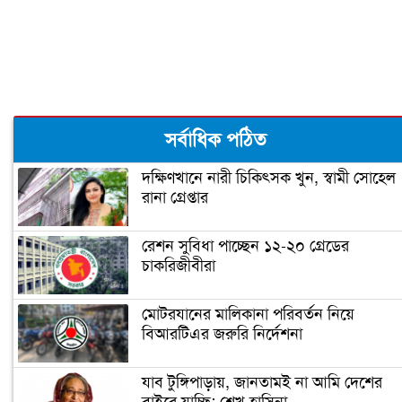
বাইডেনের নিরাপত্তা জোরদার
ঘর ভাঙতে বসেছে ট্রাম্পের!
সর্বাধিক পঠিত
দক্ষিণখানে নারী চিকিৎসক খুন, স্বামী সোহেল
রানা গ্রেপ্তার
জিতেই প্রথম যে কাজটি করলেন বাইডেন
রেশন সুবিধা পাচ্ছেন ১২-২০ গ্রেডের
চাকরিজীবীরা
‘গ্রেফতার হতে পারেন ডোনাল্ড ট্রাম্প’
মোটরযানের মালিকানা পরিবর্তন নিয়ে
বিআরটিএর জরুরি নির্দেশনা
ইরানের ফখরিযাদে হত্যায় ‘নতুন
ইলেকট্রনিক পদ্ধতি ব্যবহার করা হয়েছে’
যাব টুঙ্গিপাড়ায়, জানতামই না আমি দেশের