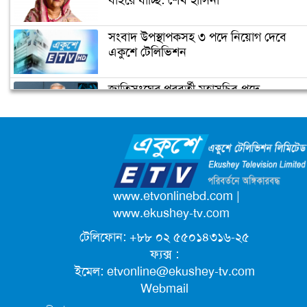
বাইরে যাচ্ছি: শেখ হাসিনা
ফ্রান্সের মুসলিমদের আলটিমেটাম দিলেন
সংবাদ উপস্থাপকসহ ৩ পদে নিয়োগ দেবে
ম্যাক্রোঁ
একুশে টেলিভিশন
জাতিসংঘের পরবর্তী মহাসচিব পদে
কমলার ইতিহাস
আলোচনায় ড. ইউনূস
ক্যাম্পাস অ্যাম্বাসেডর নিয়োগ দিচ্ছে একুশে
টেলিভিশন
পদোন্নতি পেয়ে সচিব হলেন ২ কর্মকর্তা
www.etvonlinebd.com
|
www.ekushey-tv.com
টেলিফোন: +৮৮ ০২ ৫৫০১৪৩১৬-২৫
লিগ্যাল এইডের মাধ্যমে সন্তান ফিরে পেল
ফ্যক্স :
সেই কিশোরী মা জুঁই
ইমেল:
etvonline@ekushey-tv.com
Webmail
জেট ফুয়েলের দাম কমলো লিটারে ১৯ টাকা