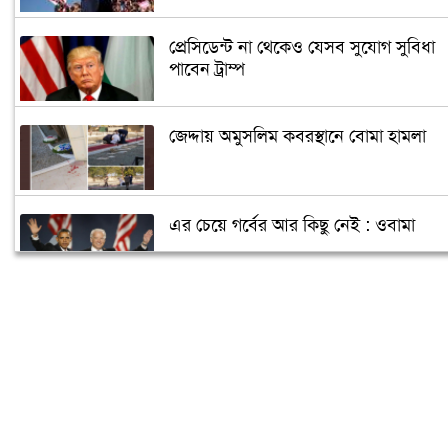
প্রেসিডেন্ট না থেকেও যেসব সুযোগ সুবিধা
পাবেন ট্রাম্প
জেদ্দায় অমুসলিম কবরস্থানে বোমা হামলা
এর চেয়ে গর্বের আর কিছু নেই : ওবামা
ক্যান্সারে আক্রান্ত পুতিন, ক্ষমতা ছাড়ছেন
জানুয়ারিতে!
আরও তিন রাজ্যে জয়ী হবেন বাইডেন!