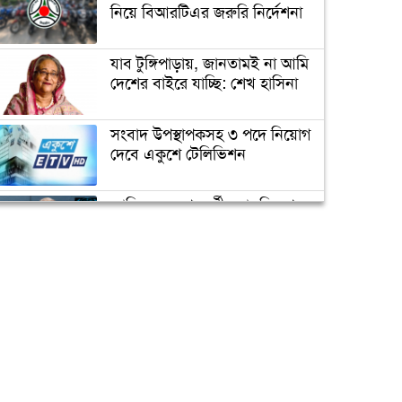
ভাস্কর্যবিরোধী অবস্থান (ভিডিও)
নিয়ে বিআরটিএর জরুরি নির্দেশনা
যাব টুঙ্গিপাড়ায়, জানতামই না আমি
সৌদি যুবরাজ সালমানকে
দেশের বাইরে যাচ্ছি: শেখ হাসিনা
মুজিববর্ষ উদযাপনে আমন্ত্রণ
সংবাদ উপস্থাপকসহ ৩ পদে নিয়োগ
দেবে একুশে টেলিভিশন
ভিডিও দেখুন
জোরেশোরে চলছে এলিভেটেড
এক্সপ্রেসওয়ে নির্মাণ কাজ
জাতিসংঘের পরবর্তী মহাসচিব পদে
আলোচনায় ড. ইউনূস
প্রধানমন্ত্রীর চাচী শেখ রাজিয়া
নাসের আর নেই
ক্যাম্পাস অ্যাম্বাসেডর নিয়োগ দিচ্ছে
একুশে টেলিভিশন
পদোন্নতি পেয়ে সচিব হলেন ২
কর্মকর্তা