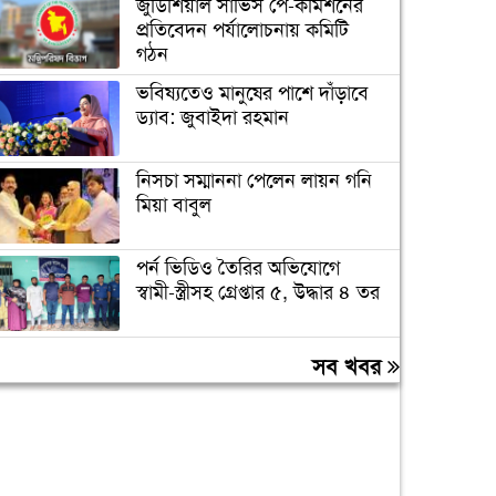
জুডিশিয়াল সার্ভিস পে-কমিশনের
প্রতিবেদন পর্যালোচনায় কমিটি
গঠন
ভবিষ্যতেও মানুষের পাশে দাঁড়াবে
ড্যাব: জুবাইদা রহমান
নিসচা সম্মাননা পেলেন লায়ন গনি
মিয়া বাবুল
পর্ন ভিডিও তৈরির অভিযোগে
স্বামী-স্ত্রীসহ গ্রেপ্তার ৫, উদ্ধার ৪ তর
আবাসিক এলাকায় ৯ ঘণ্টা হর্ন
সব খবর
নিষিদ্ধ করে গণবিজ্ঞপ্তি
চুরির অপবাদে গাছে বেঁধে তরুণীকে
মারধর, গ্রেপ্তার ২