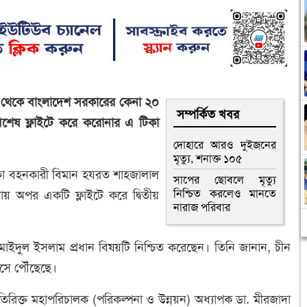
্ম থেকে বাংলাদেশ সরকারের কেনা ২০
সম্পর্কিত খবর
িশেষ ফ্লাইটে করে করোনার এ টিকা
দোহারে আরও দুইজনের
মৃত্যু, শনাক্ত ১০৫
িকা বহনকারী বিমান হযরত শাহজালাল
সাপের ছোবলে মৃত্যু
নিশ্চিত করলেও মানতে
য় অপর একটি ফ্লাইটে করে দ্বিতীয়
নারাজ পরিবার
কর্তা মাইদুল ইসলাম প্রধান বিষয়টি নিশ্চিত করেছেন। তিনি জানান, চীন
সে পৌঁছেছে।
অতিরিক্ত মহাপরিচালক (পরিকল্পনা ও উন্নয়ন) অধ্যাপক ডা. মীরজাদা