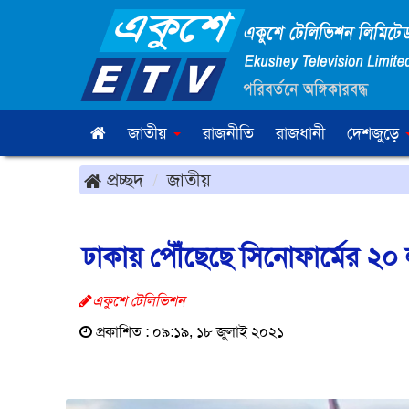
জাতীয়
রাজনীতি
রাজধানী
দেশজুড়ে
প্রচ্ছদ
জাতীয়
ঢাকায় পৌঁছেছে সিনোফার্মের ২
একুশে টেলিভিশন
প্রকাশিত : ০৯:১৯, ১৮ জুলাই ২০২১