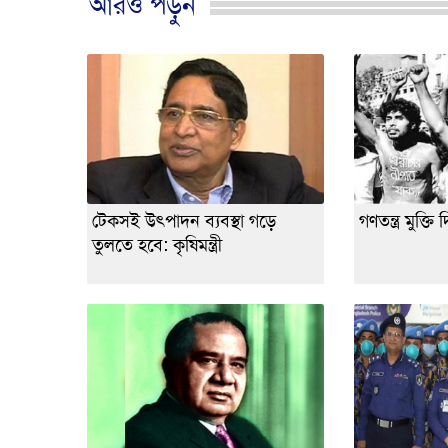
আরও পড়ুন
টেকসই উৎপাদন ব্যবস্থা গড়ে
গণতন্ত্র মুক্
তুলতে হবে: কৃষিমন্ত্রী