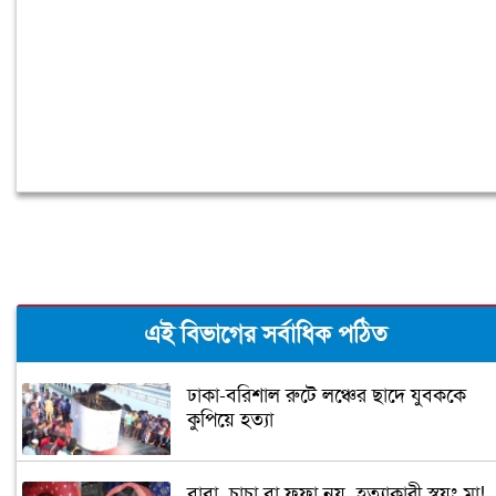
এই বিভাগের সর্বাধিক পঠিত
ঢাকা-বরিশাল রুটে লঞ্চের ছাদে যুবককে
কুপিয়ে হত্যা
বাবা, চাচা বা ফুফা নয়, হত্যাকারী স্বয়ং মা!