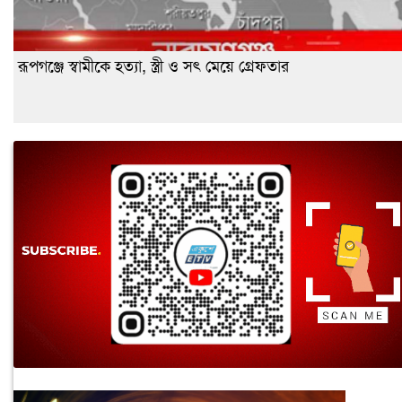
রূপগঞ্জে স্বামীকে হত্যা, স্ত্রী ও সৎ মেয়ে গ্রেফতার