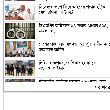
ডিসেম্বরে দেশে ফিরে আইনের পথেই হাঁটুক
শেখ হাসিনা: আইনমন্ত্রী
ডিএমপির অভিযানে ২৪ ঘণ্টায় গ্রেপ্তার ৪১৪,
মামলা ৪৭
দেশের গণমাধ্যম এখনও পুরোপুরি স্বাধীন নয়:
জামায়াত আমির
লিবিয়ায় অপহরণের শিকার হওয়া ১৩
বাংলাদেশি উদ্ধার
কাঁচামরিচ কেজিতে কমেছে ১৫০ টাকা, চড়া
দামেই বিক্রি হচ্ছে মুরগি
সব খব
দেশজুড়ে বৃষ্টির পূর্বাভাস, বাড়তে পারে
তাপমাত্রাও