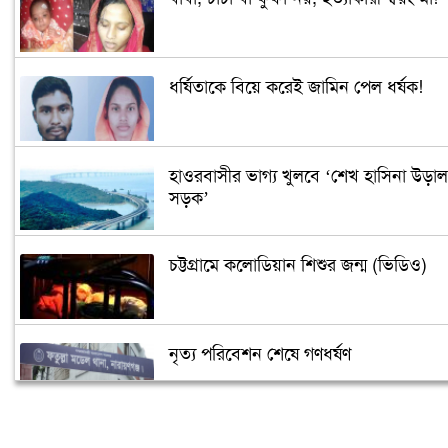
ধর্ষিতাকে বিয়ে করেই জামিন পেল ধর্ষক!
হাওরবাসীর ভাগ্য খুলবে ‘শেখ হাসিনা উড়াল
সড়ক’
চট্টগ্রামে কলোডিয়ান শিশুর জন্ম (ভিডিও)
নৃত্য পরিবেশন শেষে গণধর্ষণ
‘গুপ্তধন’র খবরে এলাকায় চাঞ্চল্য