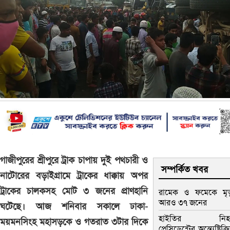
গাজীপুরের শ্রীপুরে ট্রাক চাপায় দুই পথচারী ও
সম্পর্কিত খবর
নাটোরের বড়াইগ্রামে ট্রাকের ধাক্কায় অপর
ট্রাকের চালকসহ মোট ৩ জনের প্রাণহানি
রামেক ও ফমেকে মৃত্
আরও ৩৭ জনের
ঘটেছে। আজ শনিবার সকালে ঢাকা-
হাইতির নিহ
ময়মনসিংহ মহাসড়কে ও গতরাত ৩টার দিকে
প্রেসিডেন্টের অন্ত্যেষ্টিক্র