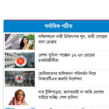
মধ্যবিত্তদের জন্য তৈরি ফ্ল্যাটের দাম আকাশ
সর্বাধিক পঠিত
ছোঁয়া (ভিডিও)
দক্ষিণখানে নারী চিকিৎসক খুন, স্বামী সোহেল
রানা গ্রেপ্তার
প্রধানমন্ত্রী আজ উদ্বোধন করবেন গোলাম
দস্তগীর সেতু
রেশন সুবিধা পাচ্ছেন ১২-২০ গ্রেডের
চাকরিজীবীরা
শিশু নির্যাতন ধামাচাপা দিতে ভাস্কর্যবিরোধী
অবস্থান (ভিডিও)
মোটরযানের মালিকানা পরিবর্তন নিয়ে
বিআরটিএর জরুরি নির্দেশনা
সৌদি যুবরাজ সালমানকে মুজিববর্ষ
উদযাপনে আমন্ত্রণ
যাব টুঙ্গিপাড়ায়, জানতামই না আমি দেশের
বাইরে যাচ্ছি: শেখ হাসিনা
ভিডিও দেখুন