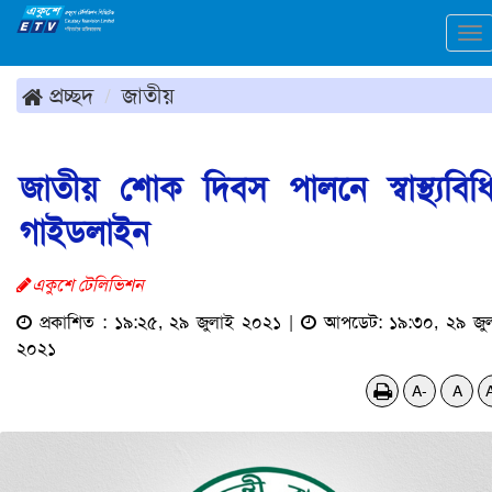
To
na
প্রচ্ছদ
জাতীয়
জাতীয় শোক দিবস পালনে স্বাস্থ্যবিধ
গাইডলাইন
একুশে টেলিভিশন
প্রকাশিত : ১৯:২৫, ২৯ জুলাই ২০২১ |
আপডেট: ১৯:৩০, ২৯ জু
২০২১
A-
A