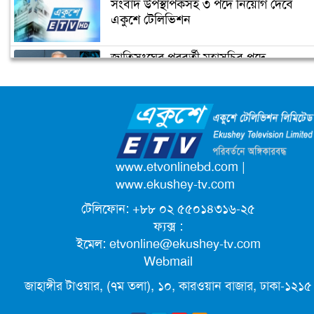
সংবাদ উপস্থাপকসহ ৩ পদে নিয়োগ দেবে
জোরেশোরে চলছে এলিভেটেড এক্সপ্রেসওয়
একুশে টেলিভিশন
নির্মাণ কাজ
জাতিসংঘের পরবর্তী মহাসচিব পদে
প্রধানমন্ত্রীর চাচী শেখ রাজিয়া নাসের আর
আলোচনায় ড. ইউনূস
নেই
ক্যাম্পাস অ্যাম্বাসেডর নিয়োগ দিচ্ছে একুশে
টেলিভিশন
পদোন্নতি পেয়ে সচিব হলেন ২ কর্মকর্তা
www.etvonlinebd.com
|
www.ekushey-tv.com
টেলিফোন: +৮৮ ০২ ৫৫০১৪৩১৬-২৫
লিগ্যাল এইডের মাধ্যমে সন্তান ফিরে পেল
ফ্যক্স :
সেই কিশোরী মা জুঁই
ইমেল:
etvonline@ekushey-tv.com
Webmail
জেট ফুয়েলের দাম কমলো লিটারে ১৯ টাকা
জাহাঙ্গীর টাওয়ার, (৭ম তলা), ১০, কারওয়ান বাজার, ঢাকা-১২১৫