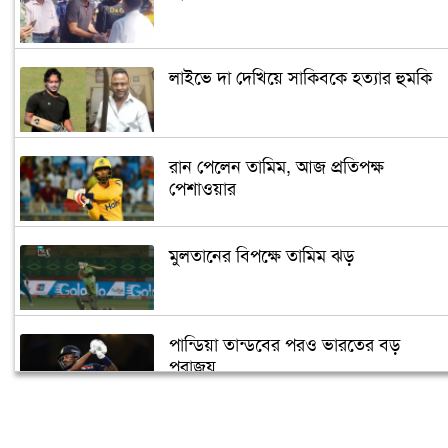
লাইভে দা দেখিয়ে সাকিবকে হত্যার হুমকি
রান পেলেন তামিম, আজ প্রতিপক্ষ
পেশাওয়ার
মুলতানের বিপক্ষে তামিম ঝড়
পান্ডিয়া তান্ডবের পরও ভারতের বড়
পরাজয়
সাইফউদ্দিনের ‘চার’ বলের চ্যালেঞ্জ হারলেন