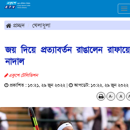
To
na
প্রচ্ছদ
খেলাধুলা
জয় দিয়ে প্রত্যাবর্তন রাঙালেন রাফায়
নাদাল
একুশে টেলিভিশন
প্রকাশিত : ১০:২১, ২৯ জুন ২০২২ |
আপডেট: ১০:২২, ২৯ জুন ২০২২
A-
A