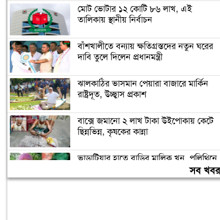
মোট ভোটার ১২ কোটি ৮৬ লাখ, এই
তালিকায় স্থানীয় নির্বাচন
বাঁশখালীতে বন্যায় ক্ষতিগ্রস্তদের নতুন ঘরের
দাবি তুলে দিলেন প্রধানমন্ত্রী
ঝালকাঠির ভাসমান পেয়ারা বাজারে মার্কিন
রাষ্ট্রদূত, উচ্ছ্বাস প্রকাশ
বাক্সে জমানো ২ লাখ টাকা উইপোকায় কেটে
ছিন্নভিন্ন, কৃষকের কান্না
ভাড়াটিয়ার হাতে বাড়ির মালিক খুন, পলিথিনে
মোড়ানো খণ্ড খণ্ড মরদেহ উদ্ধার
সব খব
জামায়াত নেতৃত্বাধীন জোটের রাষ্ট্রপতি প্রার্থী
অলি আহমদ