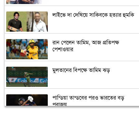
লাইভে দা দেখিয়ে সাকিবকে হত্যার হুমকি
রান পেলেন তামিম, আজ প্রতিপক্ষ
পেশাওয়ার
মুলতানের বিপক্ষে তামিম ঝড়
পান্ডিয়া তান্ডবের পরও ভারতের বড়
পরাজয়
সাইফউদ্দিনের ‘চার’ বলের চ্যালেঞ্জ হারলেন
সাকিব