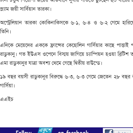
টানা চতুর্থ শিরোপা জয়ের অভিযানে দুর্বার গতিতে ছুটছেন ২০ বারের গ্র্
স্ল্যাম জয়ী সার্বিয়ান তারকা।
অস্ট্রেলিয়ান তারকা কোকিনাকিসকে ৬-১, ৬-৪ ও ৬-২ গেমে হারিয়
তিনি।
এদিকে মেয়েদের এককে ফ্রান্সের কেহোলিন গার্সিয়ার কাছে পাত্তাই 
রাডুকানু। গত ইউএস ওপেনে বিস্ময় জাগিয়ে চ্যাম্পিয়ন হওয়া ব্রিটিশ 
এমা রাডুকানুর যাত্রা অবশ্য থেমে গেছে দ্বিতীয় রাউন্ডে।
১৯ বছর বয়সী রাডুকানুর বিরুদ্ধে ৬-৩, ৬-৩ গেমে জেতেন ২৮ বছর
গার্সিয়া।
এএইচ