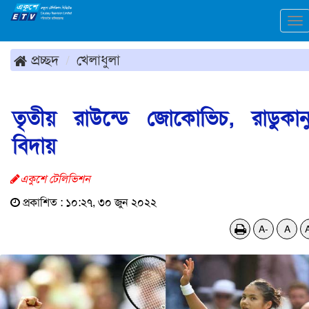
To
na
প্রচ্ছদ
খেলাধুলা
তৃতীয় রাউন্ডে জোকোভিচ, রাডুকান
বিদায়
একুশে টেলিভিশন
প্রকাশিত : ১০:২৭, ৩০ জুন ২০২২
A-
A