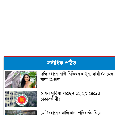
দুজনার চলে যাওয়ার তারিখটা এক
বঙ্গবন্ধু টি-টোয়েন্টি কাপের পূর্ণাঙ্গ সূচী
ঘোষণা
‘আপনি ক্রিকেটার, হিন্দুদের ধর্মগুরু নন’
সর্বাধিক পঠিত
দক্ষিণখানে নারী চিকিৎসক খুন, স্বামী সোহেল
রানা গ্রেপ্তার
মাশরাফির ক্যারিয়ার শেষ!
রেশন সুবিধা পাচ্ছেন ১২-২০ গ্রেডের
চাকরিজীবীরা
ফিটনেসে সাকিবের সফলতার রহস্য ফাঁস
মোটরযানের মালিকানা পরিবর্তন নিয়ে