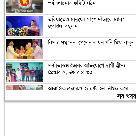
পর্যালোচনায় কমিটি গঠন
ভবিষ্যতেও মানুষের পাশে দাঁড়াবে ড্যাব:
জুবাইদা রহমান
নিসচা সম্মাননা পেলেন লায়ন গনি মিয়া বাবুল
পর্ন ভিডিও তৈরির অভিযোগে স্বামী-স্ত্রীসহ
গ্রেপ্তার ৫, উদ্ধার ৪ তর
আবাসিক এলাকায় ৯ ঘণ্টা হর্ন নিষিদ্ধ করে
গণবিজ্ঞপ্তি
সব খব
চুরির অপবাদে গাছে বেঁধে তরুণীকে মারধর,
গ্রেপ্তার ২