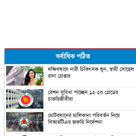
বঙ্গবন্ধু টি-টোয়েন্টি কাপের পূর্ণাঙ্গ সূচী
ঘোষণা
‘আপনি ক্রিকেটার, হিন্দুদের ধর্মগুরু নন’
সর্বাধিক পঠিত
দক্ষিণখানে নারী চিকিৎসক খুন, স্বামী সোহেল
রানা গ্রেপ্তার
মাশরাফির ক্যারিয়ার শেষ!
রেশন সুবিধা পাচ্ছেন ১২-২০ গ্রেডের
চাকরিজীবীরা
ফিটনেসে সাকিবের সফলতার রহস্য ফাঁস
মোটরযানের মালিকানা পরিবর্তন নিয়ে
বিআরটিএর জরুরি নির্দেশনা
সাকিবের জন্য বিগ ব্যাশের দরজা বন্ধ