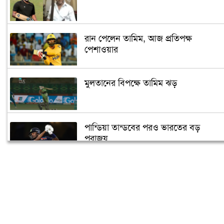
রান পেলেন তামিম, আজ প্রতিপক্ষ
পেশাওয়ার
মুলতানের বিপক্ষে তামিম ঝড়
পান্ডিয়া তান্ডবের পরও ভারতের বড়
পরাজয়
সাইফউদ্দিনের ‘চার’ বলের চ্যালেঞ্জ হারলেন
সাকিব
দুজনার চলে যাওয়ার তারিখটা এক