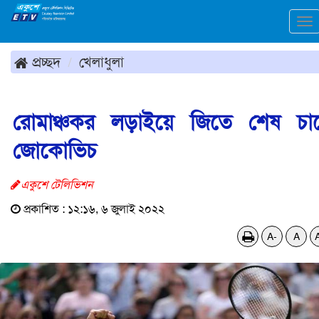
To
na
প্রচ্ছদ
খেলাধুলা
রোমাঞ্চকর লড়াইয়ে জিতে শেষ চা
জোকোভিচ
একুশে টেলিভিশন
প্রকাশিত : ১২:১৬, ৬ জুলাই ২০২২
A-
A