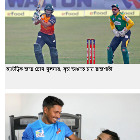
হ্যাটট্রিক জয়ে চোখ খুলনার, বৃত্ত ভাঙতে চায় রাজশাহী