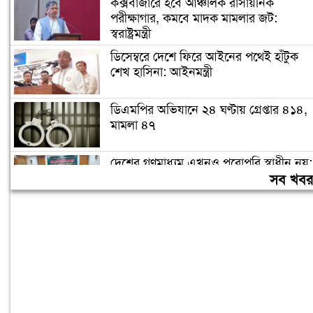
কক্সবাজারে হবে আঞ্চলিক রাসায়নিক
পরীক্ষাগার, কমবে মাদক মামলার জট:
স্বরাষ্ট্রমন্ত্রী
ডিসেম্বরে দেশে ফিরে আইনের পথেই হাঁটুক
শেখ হাসিনা: আইনমন্ত্রী
ডিএমপির অভিযানে ২৪ ঘণ্টায় গ্রেপ্তার ৪১৪,
মামলা ৪৭
দেশের গণমাধ্যম এখনও পুরোপুরি স্বাধীন নয়:
জামায়াত আমির
সব খব
লিবিয়ায় অপহরণের শিকার হওয়া ১৩
বাংলাদেশি উদ্ধার