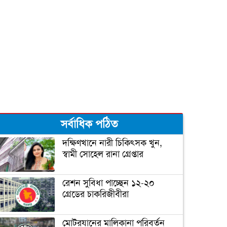
দুজনার চলে যাওয়ার তারিখটা
এক
বঙ্গবন্ধু টি-টোয়েন্টি কাপের পূর্ণাঙ্গ
সূচী ঘোষণা
সর্বাধিক পঠিত
‘আপনি ক্রিকেটার, হিন্দুদের
ধর্মগুরু নন’
দক্ষিণখানে নারী চিকিৎসক খুন,
স্বামী সোহেল রানা গ্রেপ্তার
মাশরাফির ক্যারিয়ার শেষ!
রেশন সুবিধা পাচ্ছেন ১২-২০
গ্রেডের চাকরিজীবীরা
ফিটনেসে সাকিবের সফলতার
মোটরযানের মালিকানা পরিবর্তন