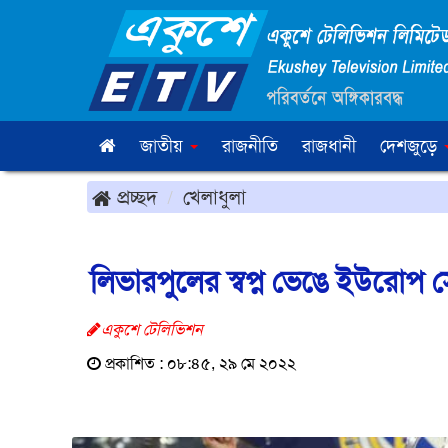
জাতীয়
রাজনীতি
রাজধানী
দেশজুড়ে
প্রচ্ছদ
খেলাধুলা
লিভারপুলের স্বপ্ন ভেঙে ইউরোপ স
একুশে টেলিভিশন
প্রকাশিত : ০৮:৪৫, ২৯ মে ২০২২