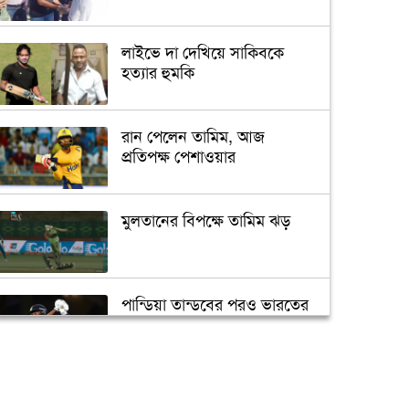
লাইভে দা দেখিয়ে সাকিবকে
হত্যার হুমকি
রান পেলেন তামিম, আজ
প্রতিপক্ষ পেশাওয়ার
মুলতানের বিপক্ষে তামিম ঝড়
পান্ডিয়া তান্ডবের পরও ভারতের
বড় পরাজয়
সাইফউদ্দিনের ‘চার’ বলের
চ্যালেঞ্জ হারলেন সাকিব