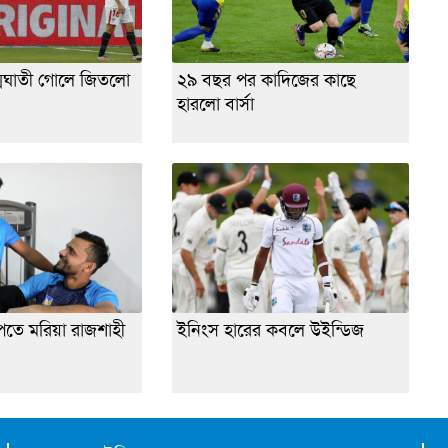
মঘাতী গোলে জিতলো
২৯ বছর পর কাদিজের কাছে
হারলো বার্সা
েতে মরিয়া রাজশাহী
ইনিংস হারের কবলে উইন্ডিজ