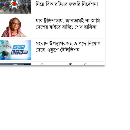
রহস্য ফাঁস
নিয়ে বিআরটিএর জরুরি নির্দেশনা
যাব টুঙ্গিপাড়ায়, জানতামই না আমি
সাকিবের জন্য বিগ ব্যাশের দরজা
দেশের বাইরে যাচ্ছি: শেখ হাসিনা
বন্ধ
সংবাদ উপস্থাপকসহ ৩ পদে নিয়োগ
দেবে একুশে টেলিভিশন
অবশেষে ক্ষমা প্রার্থনা করলেন
সাকিব
জাতিসংঘের পরবর্তী মহাসচিব পদে
আলোচনায় ড. ইউনূস
টেস্ট ক্রিকেটে দু’দশক : কুঁড়ির
বৃন্তবন্দী কুড়ি বৃত্তান্ত
ক্যাম্পাস অ্যাম্বাসেডর নিয়োগ দিচ্ছে
একুশে টেলিভিশন
পদোন্নতি পেয়ে সচিব হলেন ২
কর্মকর্তা