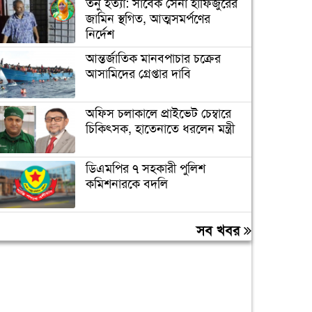
তনু হত্যা: সাবেক সেনা হাফিজুরের
জামিন স্থগিত, আত্মসমর্পণের
নির্দেশ
আন্তর্জাতিক মানবপাচার চক্রের
আসামিদের গ্রেপ্তার দাবি
অফিস চলাকালে প্রাইভেট চেম্বারে
চিকিৎসক, হাতেনাতে ধরলেন মন্ত্রী
ডিএমপির ৭ সহকারী পুলিশ
কমিশনারকে বদলি
বন্যায় ক্ষতিগ্রস্ত ১০০ পরিবারকে
সব খবর
রোববার নতুন ঘর দেবেন
প্রধানমন্ত্রী
তিন দিনের মধ্যে গ্যাস সরবরাহ
স্বাভাবিক হবে: জ্বালানিমন্ত্রী