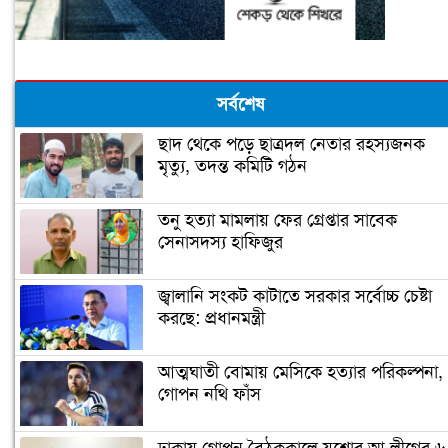
সর্বশেষ
ছাদ থেকে পড়ে ছাত্রদল নেতার রহস্যজনক
মৃত‍্যু, তদন্ত কমিটি গঠন
তনু হত্যা মামলায় ফের গ্রেপ্তার সাবেক
সেনাসদস্য হাফিজুর
জ্বালানি সংকট কাটাতে সরকার সর্বোচ্চ চেষ্টা
করছে: প্রধানমন্ত্রী
আত্মঘাতী বোমায় মেসিকে হত্যার পরিকল্পনা,
গোপন নথি ফাঁস