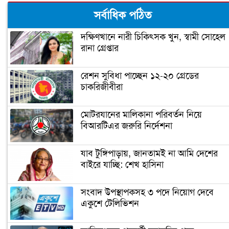
‘আপনি ক্রিকেটার, হিন্দুদের ধর্মগুরু নন’
সর্বাধিক পঠিত
দক্ষিণখানে নারী চিকিৎসক খুন, স্বামী সোহেল
রানা গ্রেপ্তার
মাশরাফির ক্যারিয়ার শেষ!
রেশন সুবিধা পাচ্ছেন ১২-২০ গ্রেডের
চাকরিজীবীরা
ফিটনেসে সাকিবের সফলতার রহস্য ফাঁস
মোটরযানের মালিকানা পরিবর্তন নিয়ে
বিআরটিএর জরুরি নির্দেশনা
সাকিবের জন্য বিগ ব্যাশের দরজা বন্ধ
যাব টুঙ্গিপাড়ায়, জানতামই না আমি দেশের
বাইরে যাচ্ছি: শেখ হাসিনা
অবশেষে ক্ষমা প্রার্থনা করলেন সাকিব
সংবাদ উপস্থাপকসহ ৩ পদে নিয়োগ দেবে
একুশে টেলিভিশন