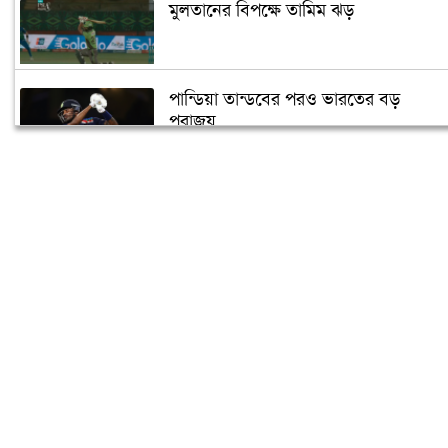
মুলতানের বিপক্ষে তামিম ঝড়
পান্ডিয়া তান্ডবের পরও ভারতের বড়
পরাজয়
সাইফউদ্দিনের ‘চার’ বলের চ্যালেঞ্জ হারলেন
সাকিব
দুজনার চলে যাওয়ার তারিখটা এক
বঙ্গবন্ধু টি-টোয়েন্টি কাপের পূর্ণাঙ্গ সূচী
ঘোষণা