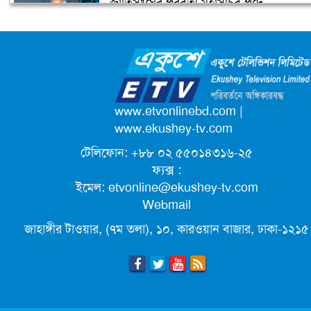
জাতিসংঘের পরবর্তী মহাসচিব পদে
টেস্ট ক্রিকেটে দু’দশক : কুঁড়ির বৃন্তবন্দী কুড়
আলোচনায় ড. ইউনূস
বৃত্তান্ত
ক্যাম্পাস অ্যাম্বাসেডর নিয়োগ দিচ্ছে একুশে
টেলিভিশন
পদোন্নতি পেয়ে সচিব হলেন ২ কর্মকর্তা
www.etvonlinebd.com
|
www.ekushey-tv.com
টেলিফোন: +৮৮ ০২ ৫৫০১৪৩১৬-২৫
লিগ্যাল এইডের মাধ্যমে সন্তান ফিরে পেল
ফ্যক্স :
সেই কিশোরী মা জুঁই
ইমেল:
etvonline@ekushey-tv.com
Webmail
জেট ফুয়েলের দাম কমলো লিটারে ১৯ টাকা
জাহাঙ্গীর টাওয়ার, (৭ম তলা), ১০, কারওয়ান বাজার, ঢাকা-১২১৫
মূল্যস্ফীতি কমে জুনে ৯ দশমিক ১৬ শতাংশ