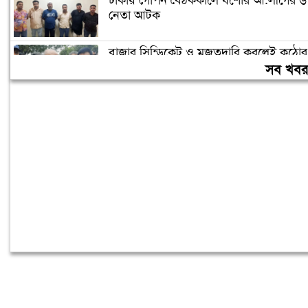
ঢাকায় গোপন বৈঠককালে যশোর আ.লীগের ৬
নেতা আটক
বাজার সিন্ডিকেট ও মজুতদারি করলেই কঠোর
ব্যবস্থা: আইনমন্ত্রী
সব খব
ফের বাড়ল স্বর্ণের দাম, ভরি ২ লাখ ৩৪ হাজার
টাকা ছাড়াল