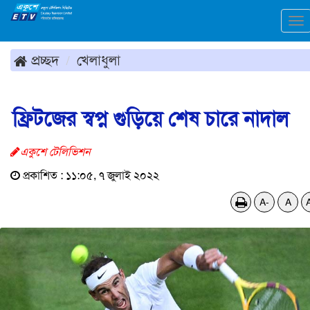
To
na
প্রচ্ছদ
খেলাধুলা
ফ্রিটজের স্বপ্ন গুড়িয়ে শেষ চারে নাদাল
একুশে টেলিভিশন
প্রকাশিত : ১১:০৫, ৭ জুলাই ২০২২
A-
A