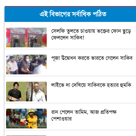
এই বিভাগের সর্বাধিক পঠিত
সেলফি তুলতে চাওয়ায় ভক্তের ফোন ছুড়ে
ফেললেন সাকিব!
পূজা উদ্বোধন করতে ভারতে গেলেন সাকিব
লাইভে দা দেখিয়ে সাকিবকে হত্যার হুমকি
রান পেলেন তামিম, আজ প্রতিপক্ষ
পেশাওয়ার