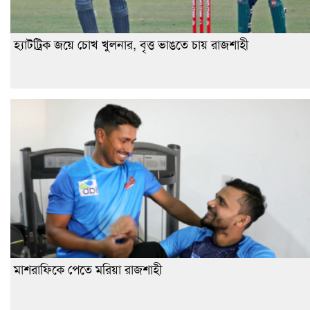
হ্যাটট্রিক জয়ে চোখ খুলনার, বৃত্ত ভাঙতে চায় রাজশাহী
মাশরাফিকে পেতে মরিয়া রাজশাহী