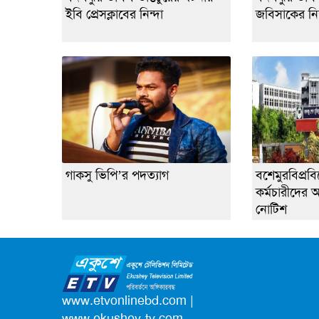
ইবি প্রেসক্লাবের নিন্দা
জবিসাকের নিন
গাকসু ভিপি’র পদত্যাগ
বশেমুরবিপ্রবিত
কর্মচারীদের
নোটিশ
www.etvonlinebd.com
|
www.ekushey-tv.com