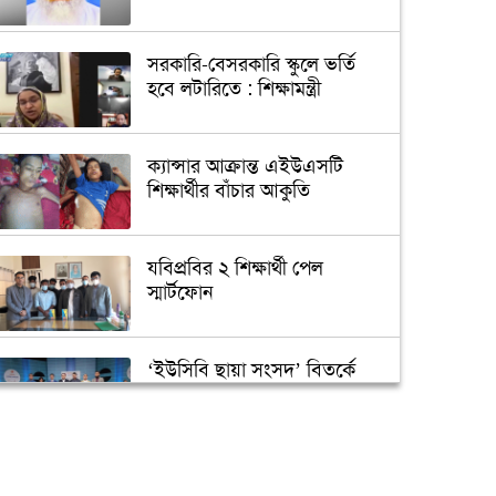
সরকারি-বেসরকারি স্কুলে ভর্তি
হবে লটারিতে : শিক্ষামন্ত্রী
ক্যান্সার আক্রান্ত এইউএসটি
শিক্ষার্থীর বাঁচার আকুতি
যবিপ্রবির ২ শিক্ষার্থী পেল
স্মার্টফোন
‘ইউসিবি ছায়া সংসদ’ বিতর্কে
চ্যাম্পিয়ন ডিআইইউ
জবির একমাত্র ছাত্রী হল নিয়ে
শিক্ষার্থীদের যত প্রত্যাশা