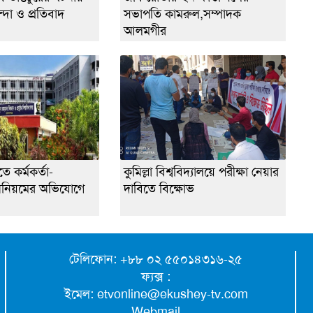
্দা ও প্রতিবাদ
সভাপতি কামরুল,সম্পাদক
আলমগীর
ে কর্মকর্তা-
কুমিল্লা বিশ্ববিদ্যালয়ে পরীক্ষা নেয়ার
 অনিয়মের অভিযোগে
দাবিতে বিক্ষোভ
টেলিফোন: +৮৮ ০২ ৫৫০১৪৩১৬-২৫
ফ্যক্স :
ইমেল:
etvonline@ekushey-tv.com
Webmail