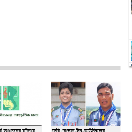
্কর্য ভাঙচুরের ঘটনায়
জবি রোভার-ইন-কাউন্সিলের