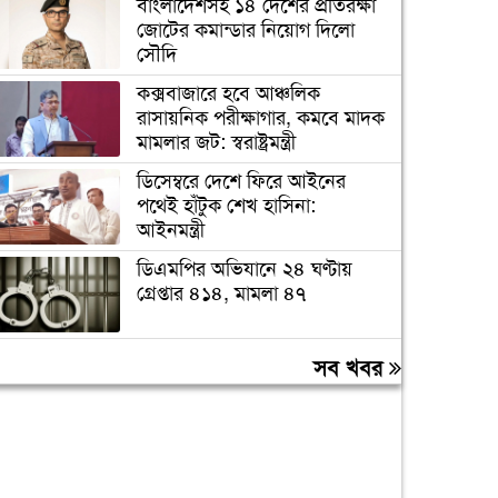
বাংলাদেশসহ ১৪ দেশের প্রতিরক্ষা
জোটের কমান্ডার নিয়োগ দিলো
সৌদি
কক্সবাজারে হবে আঞ্চলিক
রাসায়নিক পরীক্ষাগার, কমবে মাদক
মামলার জট: স্বরাষ্ট্রমন্ত্রী
ডিসেম্বরে দেশে ফিরে আইনের
পথেই হাঁটুক শেখ হাসিনা:
আইনমন্ত্রী
ডিএমপির অভিযানে ২৪ ঘণ্টায়
গ্রেপ্তার ৪১৪, মামলা ৪৭
দেশের গণমাধ্যম এখনও পুরোপুরি
সব খবর
স্বাধীন নয়: জামায়াত আমির
লিবিয়ায় অপহরণের শিকার হওয়া
১৩ বাংলাদেশি উদ্ধার