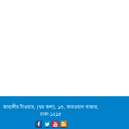
লিগ্যাল এইডের মাধ্যমে সন্তান
ফিরে পেল সেই কিশোরী মা জুঁই
জেট ফুয়েলের দাম কমলো লিটারে
১৯ টাকা
মূল্যস্ফীতি কমে জুনে ৯ দশমিক
১৬ শতাংশ
ছুটিতে গিয়ে না ফিরলে ৩ বছরের
নিষেধাজ্ঞা, নতুন নিয়ম সৌদির
এনবিআরের সবাই প্রস্তুত, রাজস্ব
আদায়ের লক্ষ্য অর্জন হবে: অর্থমন্ত্রী
জাহাঙ্গীর টাওয়ার, (৭ম তলা), ১০, কারওয়ান বাজার,
ঢাকা-১২১৫
পে-স্কেল বাস্তবায়ন দুই ধাপে, ১
জুলাই থেকে মূল বেতন