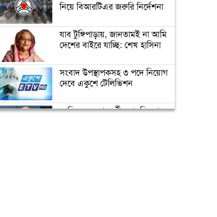
ফিশারিজ রিসার্চ ইনস্টিটিউট
নিয়ে বিআরটিএর জরুরি নির্দেশনা
যাব টুঙ্গিপাড়ায়, জানতামই না আমি
মাধ্যমিকে পড়তে হবে অংক
দেশের বাইরে যাচ্ছি: শেখ হাসিনা
বিজ্ঞানসহ মৌলিক বিষয়
সংবাদ উপস্থাপকসহ ৩ পদে নিয়োগ
দেবে একুশে টেলিভিশন
গুচ্ছ পদ্ধতিতে ভর্তি পরীক্ষা হবে
১৯টি পাবলিক বিশ্ববিদ্যালয়ে
জাতিসংঘের পরবর্তী মহাসচিব পদে
আলোচনায় ড. ইউনূস
স্মার্টফোন কিনতে ইউজিসির ঋণ
পাচ্ছে রাবির ৪ হাজার শিক্ষার্থী
ক্যাম্পাস অ্যাম্বাসেডর নিয়োগ দিচ্ছে
একুশে টেলিভিশন
পদোন্নতি পেয়ে সচিব হলেন ২
কর্মকর্তা