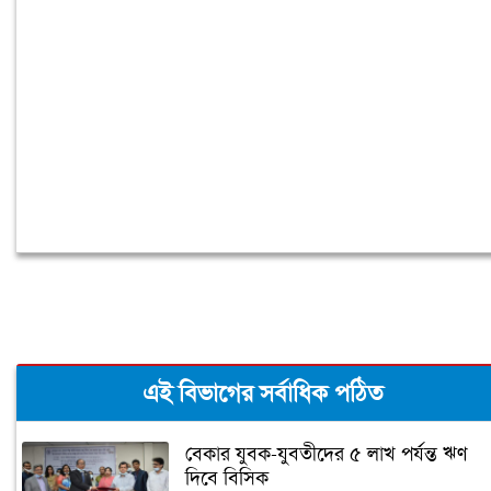
চুরির অপবাদে গাছে বেঁধে তরুণীকে মারধর,
গ্রেপ্তার ২
এই বিভাগের সর্বাধিক পঠিত
বেকার যুবক-যুবতীদের ৫ লাখ পর্যন্ত ঋণ
দিবে বিসিক