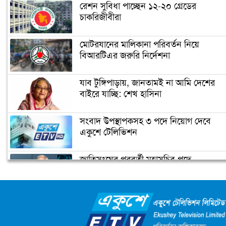
রেশন সুবিধা পাচ্ছেন ১২-২০ গ্রেডের
চাকরিজীবীরা
যমুনা ব্যাংক এবং সারা রিসোর্ট লিমিটেড এ
সঙ্গে চুক্তি স্বাক্ষর
মোটরযানের মালিকানা পরিবর্তন নিয়ে
বিআরটিএর জরুরি নির্দেশনা
সরকার ব্যবসাবান্ধব, ইভ্যালির মাসিক
মার্কেট এখন ৪০০ কোটি টাকা: সিইও
যাব টুঙ্গিপাড়ায়, জানতামই না আমি দেশের
(ভিডিও)
বাইরে যাচ্ছি: শেখ হাসিনা
এগিয়ে চলছে পতেঙ্গা টার্মিনালের কাজ
সংবাদ উপস্থাপকসহ ৩ পদে নিয়োগ দেবে
(ভিডিও)
একুশে টেলিভিশন
জাতিসংঘের পরবর্তী মহাসচিব পদে
পাকিস্তানের চেয়ে সব সূচকেই এগিয়ে
আলোচনায় ড. ইউনূস
বাংলাদেশ (ভিডিও)
ক্যাম্পাস অ্যাম্বাসেডর নিয়োগ দিচ্ছে একুশে
টেলিভিশন