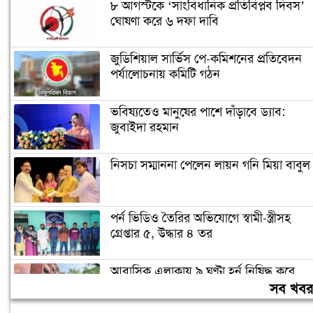
৮ আগস্টকে ‘সাংবিধানিক প্রতিবিপ্লব দিবস’
ঘোষণা করে ৬ দফা দাবি
জুডিশিয়াল সার্ভিস পে-কমিশনের প্রতিবেদন
পর্যালোচনায় কমিটি গঠন
ভবিষ্যতেও মানুষের পাশে দাঁড়াবে ড্যাব:
জুবাইদা রহমান
নিসচা সম্মাননা পেলেন লায়ন গনি মিয়া বাবুল
পর্ন ভিডিও তৈরির অভিযোগে স্বামী-স্ত্রীসহ
গ্রেপ্তার ৫, উদ্ধার ৪ তর
আবাসিক এলাকায় ৯ ঘণ্টা হর্ন নিষিদ্ধ করে
গণবিজ্ঞপ্তি
সব খব