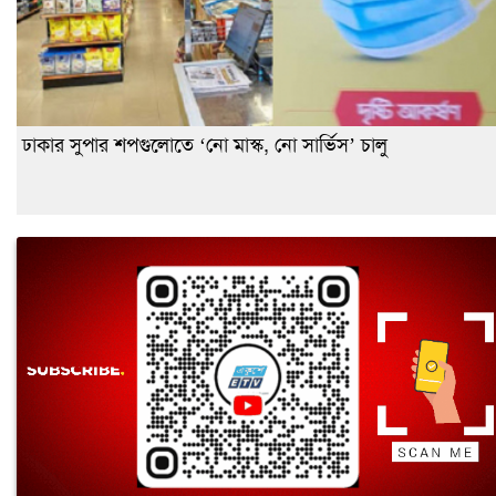
ঢাকার সুপার শপগুলোতে ‘নো মাস্ক, নো সার্ভিস’ চালু