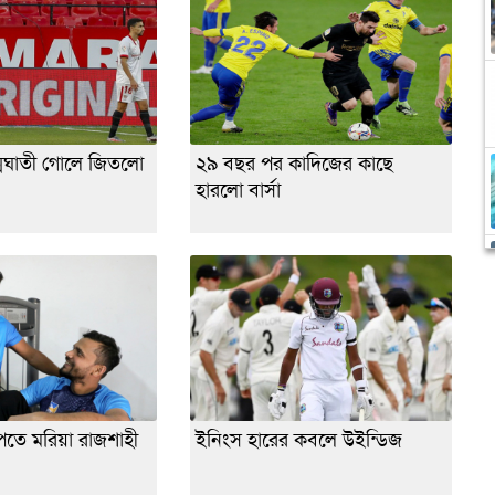
মঘাতী গোলে জিতলো
২৯ বছর পর কাদিজের কাছে
হারলো বার্সা
েতে মরিয়া রাজশাহী
ইনিংস হারের কবলে উইন্ডিজ