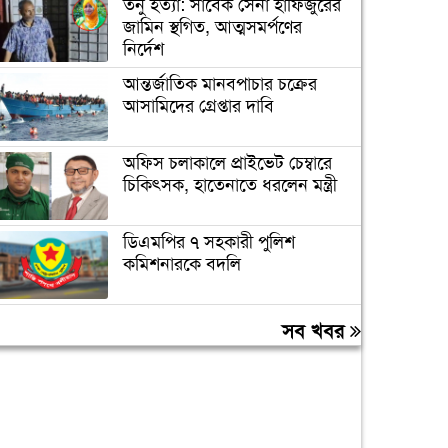
তনু হত্যা: সাবেক সেনা হাফিজুরের
জামিন স্থগিত, আত্মসমর্পণের
নির্দেশ
আন্তর্জাতিক মানবপাচার চক্রের
আসামিদের গ্রেপ্তার দাবি
অফিস চলাকালে প্রাইভেট চেম্বারে
চিকিৎসক, হাতেনাতে ধরলেন মন্ত্রী
ডিএমপির ৭ সহকারী পুলিশ
কমিশনারকে বদলি
বন্যায় ক্ষতিগ্রস্ত ১০০ পরিবারকে
সব খবর
রোববার নতুন ঘর দেবেন
প্রধানমন্ত্রী
তিন দিনের মধ্যে গ্যাস সরবরাহ
স্বাভাবিক হবে: জ্বালানিমন্ত্রী