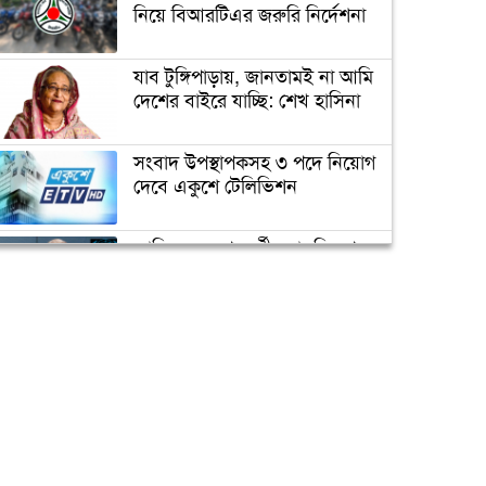
রহস্য ফাঁস
নিয়ে বিআরটিএর জরুরি নির্দেশনা
যাব টুঙ্গিপাড়ায়, জানতামই না আমি
সাকিবের জন্য বিগ ব্যাশের দরজা
দেশের বাইরে যাচ্ছি: শেখ হাসিনা
বন্ধ
সংবাদ উপস্থাপকসহ ৩ পদে নিয়োগ
দেবে একুশে টেলিভিশন
অবশেষে ক্ষমা প্রার্থনা করলেন
সাকিব
জাতিসংঘের পরবর্তী মহাসচিব পদে
আলোচনায় ড. ইউনূস
টেস্ট ক্রিকেটে দু’দশক : কুঁড়ির
বৃন্তবন্দী কুড়ি বৃত্তান্ত
ক্যাম্পাস অ্যাম্বাসেডর নিয়োগ দিচ্ছে
একুশে টেলিভিশন
পদোন্নতি পেয়ে সচিব হলেন ২
কর্মকর্তা