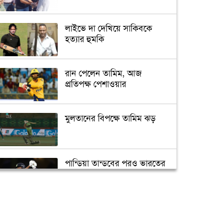
লাইভে দা দেখিয়ে সাকিবকে
হত্যার হুমকি
রান পেলেন তামিম, আজ
প্রতিপক্ষ পেশাওয়ার
মুলতানের বিপক্ষে তামিম ঝড়
পান্ডিয়া তান্ডবের পরও ভারতের
বড় পরাজয়
সাইফউদ্দিনের ‘চার’ বলের
চ্যালেঞ্জ হারলেন সাকিব