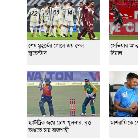
শেষ মুহূর্তের গোলে জয় পেল
সেভিয়ার আত্
জুভেন্টাস
রিয়াল
হ্যাটট্রিক জয়ে চোখ খুলনার, বৃত্ত
মাশরাফিকে প
ভাঙতে চায় রাজশাহী