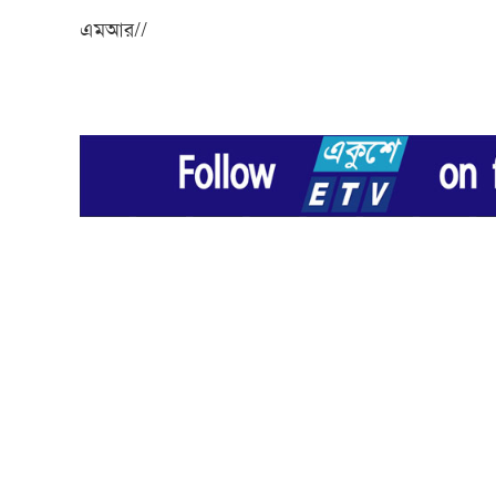
এমআর//