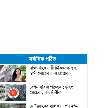
দুজনার চলে যাওয়ার তারিখটা
এক
বঙ্গবন্ধু টি-টোয়েন্টি কাপের পূর্ণাঙ্গ
সূচী ঘোষণা
সর্বাধিক পঠিত
‘আপনি ক্রিকেটার, হিন্দুদের
ধর্মগুরু নন’
দক্ষিণখানে নারী চিকিৎসক খুন,
স্বামী সোহেল রানা গ্রেপ্তার
মাশরাফির ক্যারিয়ার শেষ!
রেশন সুবিধা পাচ্ছেন ১২-২০
গ্রেডের চাকরিজীবীরা
ফিটনেসে সাকিবের সফলতার
মোটরযানের মালিকানা পরিবর্তন