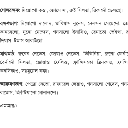
গোলরক্ষক
: দিয়োগো কস্তা, জোসে সা, রুই সিলভা, রিকার্দো ভেলহো।
রক্ষণভাগ
: দিয়োগো দালোদ, মাথিয়াস নুনেস, নেলসন সেমেদো, জ
কানসেলো, নুনো মেন্দেস, গনসালো ইনাসিও, রেনাতো ভেইগা, র
দিয়াস, টমাস আরাউহো
মাঝমাঠ
: রুবেন নেভেস, জোয়াও নেভেস, ভিতিনিয়া, ব্রুনো ফের্নান
বের্নার্দো সিলভা, জোয়াও ফেলিক্স, ফ্রান্সিসকো ত্রিনকাও, ফ্রান্
কনসিকাও, স্যামুয়েল কস্তা।
আক্রমণভাগ
: পেদ্রো নেতো, রাফায়েল লেয়াও, গনসালো গেদেস, গন
রামোস, ক্রিস্টিয়ানো রোনালদো।
এমআর//