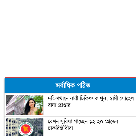
সাকিব
দুজনার চলে যাওয়ার তারিখটা এক
বঙ্গবন্ধু টি-টোয়েন্টি কাপের পূর্ণাঙ্গ সূচী
ঘোষণা
‘আপনি ক্রিকেটার, হিন্দুদের ধর্মগুরু নন’
সর্বাধিক পঠিত
দক্ষিণখানে নারী চিকিৎসক খুন, স্বামী সোহেল
রানা গ্রেপ্তার
মাশরাফির ক্যারিয়ার শেষ!
রেশন সুবিধা পাচ্ছেন ১২-২০ গ্রেডের
চাকরিজীবীরা
ফিটনেসে সাকিবের সফলতার রহস্য ফাঁস