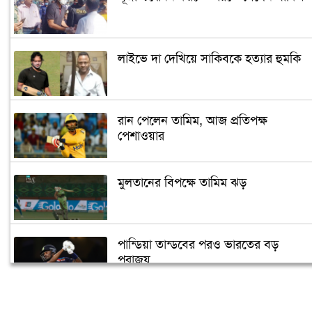
লাইভে দা দেখিয়ে সাকিবকে হত্যার হুমকি
রান পেলেন তামিম, আজ প্রতিপক্ষ
পেশাওয়ার
মুলতানের বিপক্ষে তামিম ঝড়
পান্ডিয়া তান্ডবের পরও ভারতের বড়
পরাজয়
সাইফউদ্দিনের ‘চার’ বলের চ্যালেঞ্জ হারলেন