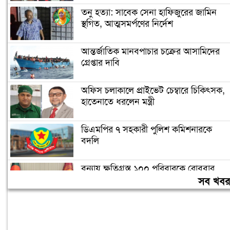
তনু হত্যা: সাবেক সেনা হাফিজুরের জামিন
স্থগিত, আত্মসমর্পণের নির্দেশ
আন্তর্জাতিক মানবপাচার চক্রের আসামিদের
গ্রেপ্তার দাবি
অফিস চলাকালে প্রাইভেট চেম্বারে চিকিৎসক,
হাতেনাতে ধরলেন মন্ত্রী
ডিএমপির ৭ সহকারী পুলিশ কমিশনারকে
বদলি
বন্যায় ক্ষতিগ্রস্ত ১০০ পরিবারকে রোববার
নতুন ঘর দেবেন প্রধানমন্ত্রী
সব খব
তিন দিনের মধ্যে গ্যাস সরবরাহ স্বাভাবিক
হবে: জ্বালানিমন্ত্রী