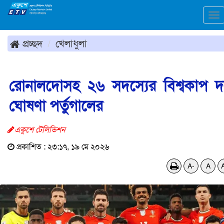
To
na
প্রচ্ছদ
খেলাধুলা
রোনালদোসহ ২৬ সদস্যের বিশ্বকাপ 
ঘোষণা পর্তুগালের
একুশে টেলিভিশন
প্রকাশিত : ২৩:১৭, ১৯ মে ২০২৬
A-
A