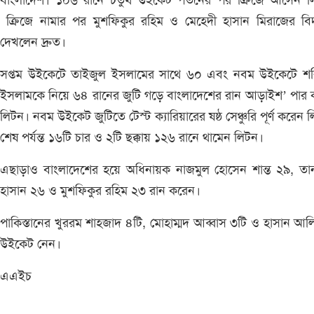
বাংলাদেশ। ১০৬ রানে চতুর্থ উইকেট পতনের পর ক্রিজে আসেন ল
ক্রিজে নামার পর মুশফিকুর রহিম ও মেহেদী হাসান মিরাজের বি
দেখলেন দ্রুত।
সপ্তম উইকেটে তাইজুল ইসলামের সাথে ৬০ এবং নবম উইকেটে শর
ইসলামকে নিয়ে ৬৪ রানের জুটি গড়ে বাংলাদেশের রান আড়াইশ’ পার
লিটন। নবম উইকেট জুটিতে টেস্ট ক্যারিয়ারের ষষ্ঠ সেঞ্চুরি পূর্ণ করেন 
শেষ পর্যন্ত ১৬টি চার ও ২টি ছক্কায় ১২৬ রানে থামেন লিটন।
এছাড়াও বাংলাদেশের হয়ে অধিনায়ক নাজমুল হোসেন শান্ত ২৯, তা
হাসান ২৬ ও মুশফিকুর রহিম ২৩ রান করেন।
পাকিস্তানের খুররম শাহজাদ ৪টি, মোহাম্মদ আব্বাস ৩টি ও হাসান আল
উইকেট নেন।
এএইচ