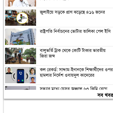
জুলাইয়ে সড়কে প্রাণ ঝড়েছে ৪১৬ জনের
রাষ্ট্রপতি নির্বাচনের ভোটার তালিকা পেল ইসি
বালুভর্তি ট্রাক থেকে কোটি টাকার ভারতীয়
জিরা জব্দ
কল রেকর্ড: সাদ্দাম-ইনানকে শিক্ষার্থীদের ওপর
হামলার নির্দেশ ওবায়দুল কাদেরের
সন্ধ্যার মধ্যে যেসব অঞ্চলে ৬০ কিমি বেগে
ঝড়ের আভাস
সব খব
স্বর্ণের দামে বড় লাফ, ভরিতে বাড়ল ৯,৮৫৬