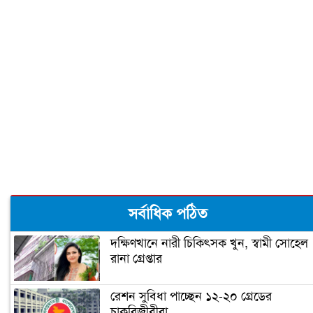
সাইফউদ্দিনের ‘চার’ বলের চ্যালেঞ্জ হারলেন
সাকিব
দুজনার চলে যাওয়ার তারিখটা এক
বঙ্গবন্ধু টি-টোয়েন্টি কাপের পূর্ণাঙ্গ সূচী
ঘোষণা
‘আপনি ক্রিকেটার, হিন্দুদের ধর্মগুরু নন’
সর্বাধিক পঠিত
দক্ষিণখানে নারী চিকিৎসক খুন, স্বামী সোহেল
রানা গ্রেপ্তার
মাশরাফির ক্যারিয়ার শেষ!
রেশন সুবিধা পাচ্ছেন ১২-২০ গ্রেডের
চাকরিজীবীরা