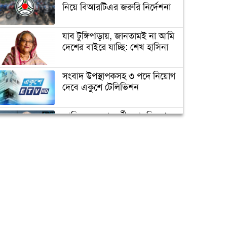
ভাঙচুর, কানাডা প্রবাসী আটক
নিয়ে বিআরটিএর জরুরি নির্দেশনা
যাব টুঙ্গিপাড়ায়, জানতামই না আমি
মেহেদীর রং না মিটতেই কলিকে
দেশের বাইরে যাচ্ছি: শেখ হাসিনা
বিধবা করলো সন্ত্রাসীরা
সংবাদ উপস্থাপকসহ ৩ পদে নিয়োগ
দেবে একুশে টেলিভিশন
ডিসির বাসভবনে পুলিশ
কনস্টেবলের আত্মহত্যা
জাতিসংঘের পরবর্তী মহাসচিব পদে
আলোচনায় ড. ইউনূস
উপজেলা ছাত্রলীগের নতুন কমিটি
হাজারো নেতাকর্মী নিয়ে সীতাকুণ্ড
ক্যাম্পাস অ্যাম্বাসেডর নিয়োগ দিচ্ছে
ছাত্রলীগের আনন্দ মিছিল
একুশে টেলিভিশন
পদোন্নতি পেয়ে সচিব হলেন ২
কর্মকর্তা