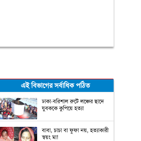
এই বিভাগের সর্বাধিক পঠিত
ঢাকা-বরিশাল রুটে লঞ্চের ছাদে
যুবককে কুপিয়ে হত্যা
বাবা, চাচা বা ফুফা নয়, হত্যাকারী
স্বয়ং মা!