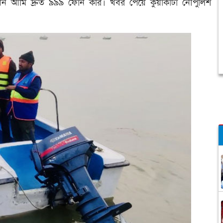
খন আমি দ্রুত ৯৯৯ ফোন করি। খবর পেয়ে কুয়াকাটা নৌপুলিশ