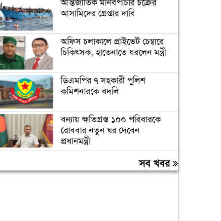
আন্তর্জাতিক মানবপাচার চক্রের
আসামিদের গ্রেপ্তার দাবি
অফিস চলাকালে প্রাইভেট চেম্বারে
চিকিৎসক, হাতেনাতে ধরলেন মন্ত্রী
ডিএমপির ৭ সহকারী পুলিশ
কমিশনারকে বদলি
বন্যায় ক্ষতিগ্রস্ত ১০০ পরিবারকে
রোববার নতুন ঘর দেবেন
প্রধানমন্ত্রী
তিন দিনের মধ্যে গ্যাস সরবরাহ
সব খবর
স্বাভাবিক হবে: জ্বালানিমন্ত্রী
ঢাকা ব্যাংকের সাবেক ৪ কর্মকর্তার
২০ বছরের কারাদণ্ড