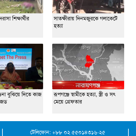
াসা শিক্ষার্থীর
সাতক্ষীরায় দিনমজুরকে গলাকেটে
হত্যা
ওনা বুঝিয়ে দিতে কাজ
রূপগঞ্জে স্বামীকে হত্যা, স্ত্রী ও সৎ
জেড
মেয়ে গ্রেফতার
টেলিফোন: +৮৮ ০২ ৫৫০১৪৩১৬-২৫