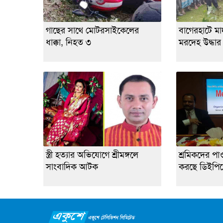
গাছের সাথে মোটরসাইকেলের
বাগেরহাটে মাদর
ধাক্কা, নিহত ৩
মরদেহ উদ্ধার
স্ত্রী হত্যার অভিযোগে শ্রীমঙ্গলে
শ্রমিকদের পা
সাংবাদিক আটক
করছে ডিইপি