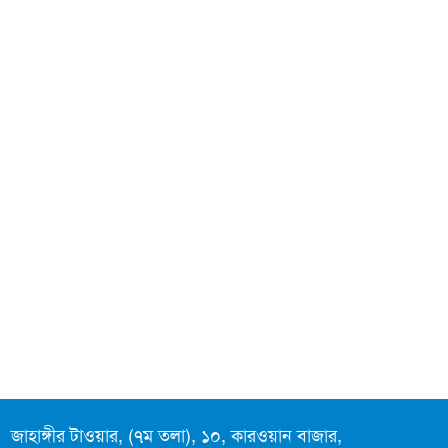
লিগ্যাল এইডের মাধ্যমে সন্তান
ফিরে পেল সেই কিশোরী মা জুঁই
জেট ফুয়েলের দাম কমলো লিটারে
১৯ টাকা
মূল্যস্ফীতি কমে জুনে ৯ দশমিক
১৬ শতাংশ
ছুটিতে গিয়ে না ফিরলে ৩ বছরের
নিষেধাজ্ঞা, নতুন নিয়ম সৌদির
এনবিআরের সবাই প্রস্তুত, রাজস্ব
আদায়ের লক্ষ্য অর্জন হবে: অর্থমন্ত্রী
পে-স্কেল বাস্তবায়ন দুই ধাপে, ১
জুলাই থেকে মূল বেতন
জাহাঙ্গীর টাওয়ার, (৭ম তলা), ১০, কারওয়ান বাজার,