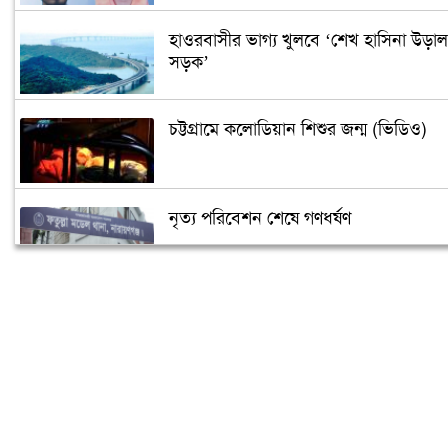
হাওরবাসীর ভাগ্য খুলবে ‘শেখ হাসিনা উড়াল
সড়ক’
চট্টগ্রামে কলোডিয়ান শিশুর জন্ম (ভিডিও)
নৃত্য পরিবেশন শেষে গণধর্ষণ
‘গুপ্তধন’র খবরে এলাকায় চাঞ্চল্য
মেলেনি ভাতা, ডিউটি পেতে দিতে হয়েছে ১
লাখ টাকা