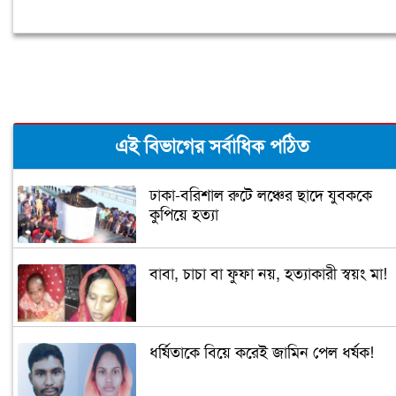
এই বিভাগের সর্বাধিক পঠিত
ঢাকা-বরিশাল রুটে লঞ্চের ছাদে যুবককে
কুপিয়ে হত্যা
বাবা, চাচা বা ফুফা নয়, হত্যাকারী স্বয়ং মা!
ধর্ষিতাকে বিয়ে করেই জামিন পেল ধর্ষক!