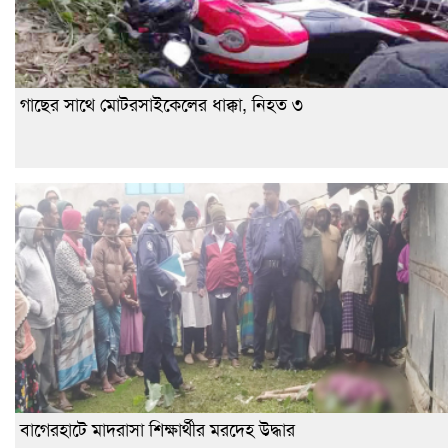
গাছের সাথে মোটরসাইকেলের ধাক্কা, নিহত ৩
বাগেরহাটে মাদরাসা শিক্ষার্থীর মরদেহ উদ্ধার