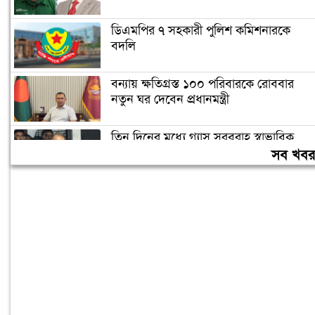
ডিএমপির ৭ সহকারী পুলিশ কমিশনারকে
বদলি
বন্যায় ক্ষতিগ্রস্ত ১০০ পরিবারকে রোববার
নতুন ঘর দেবেন প্রধানমন্ত্রী
তিন দিনের মধ্যে গ্যাস সরবরাহ স্বাভাবিক
হবে: জ্বালানিমন্ত্রী
সব খব
ঢাকা ব্যাংকের সাবেক ৪ কর্মকর্তার ২০ বছরের
কারাদণ্ড