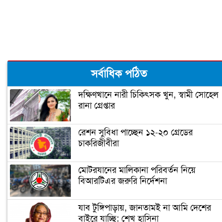
রূপগঞ্জে কন্যাশিশুকে আছঁড়ে হত্যা করলো
বাবা
ঝালকাঠিতে পিলার চোরাচালান চক্রের ৮
সর্বাধিক পঠিত
সদস্য আটক
দক্ষিণখানে নারী চিকিৎসক খুন, স্বামী সোহেল
রানা গ্রেপ্তার
নারায়ণগঞ্জে গুদাম পরিষ্কার করতে গিয়ে ২
শ্রমিকের মৃত্যু
রেশন সুবিধা পাচ্ছেন ১২-২০ গ্রেডের
চাকরিজীবীরা
নারায়ণগঞ্জ পাসপোর্ট অফিসে ভাঙচুর,
কানাডা প্রবাসী আটক
মোটরযানের মালিকানা পরিবর্তন নিয়ে
বিআরটিএর জরুরি নির্দেশনা
মেহেদীর রং না মিটতেই কলিকে বিধবা
করলো সন্ত্রাসীরা
যাব টুঙ্গিপাড়ায়, জানতামই না আমি দেশের
বাইরে যাচ্ছি: শেখ হাসিনা