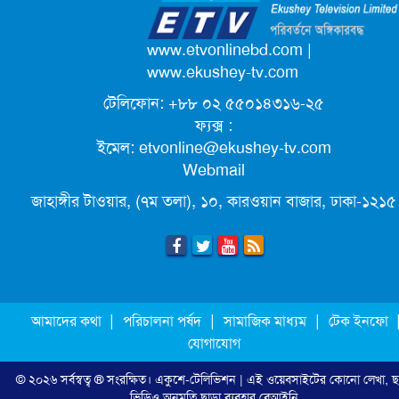
পদোন্নতি পেয়ে সচিব হলেন ২ কর্মকর্তা
www.etvonlinebd.com
|
www.ekushey-tv.com
টেলিফোন: +৮৮ ০২ ৫৫০১৪৩১৬-২৫
লিগ্যাল এইডের মাধ্যমে সন্তান ফিরে পেল
ফ্যক্স :
সেই কিশোরী মা জুঁই
ইমেল:
etvonline@ekushey-tv.com
Webmail
জেট ফুয়েলের দাম কমলো লিটারে ১৯ টাকা
জাহাঙ্গীর টাওয়ার, (৭ম তলা), ১০, কারওয়ান বাজার, ঢাকা-১২১৫
মূল্যস্ফীতি কমে জুনে ৯ দশমিক ১৬ শতাংশ
ছুটিতে গিয়ে না ফিরলে ৩ বছরের নিষেধাজ্ঞা,
|
|
|
আমাদের কথা
পরিচালনা পর্ষদ
সামাজিক মাধ্যম
টেক ইনফো
নতুন নিয়ম সৌদির
যোগাযোগ
© ২০২৬ সর্বস্বত্ব ® সংরক্ষিত।
একুশে-টেলিভিশন
| এই ওয়েবসাইটের কোনো লেখা, ছ
এনবিআরের সবাই প্রস্তুত, রাজস্ব আদায়ের
ভিডিও অনুমতি ছাড়া ব্যবহার বেআইনি