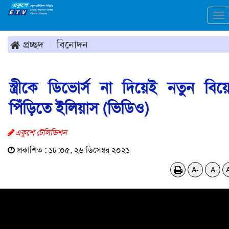
To
na
প্রচ্ছদ
বিনোদন
স্ত্রীকে ডিভোর্স না দিয়েই নতুন বিয়
পিঁড়িতে ইলিয়াস (ভিডিও)
একুশে টেলিভিশন
প্রকাশিত : ১৮:০৫, ২৬ ডিসেম্বর ২০২১
A-
A