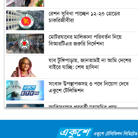
কোহলি
রেশন সুবিধা পাচ্ছেন ১২-২০ গ্রেডের
চাকরিজীবীরা
ঘর ভেঙেছে শবনম ফারিয়ার
মোটরযানের মালিকানা পরিবর্তন নিয়ে
বিআরটিএর জরুরি নির্দেশনা
আমার প্রাক্তন হ্যান্ডসাম বলেই আর কাউকে
মনে ধরল না: শ্রীলেখা
যাব টুঙ্গিপাড়ায়, জানতামই না আমি দেশের
বাইরে যাচ্ছি: শেখ হাসিনা
পোশাক ও বয়স নিয়ে ট্রোলের মুখে জয়া
সংবাদ উপস্থাপকসহ ৩ পদে নিয়োগ দেবে
একুশে টেলিভিশন
জাতিসংঘের পরবর্তী মহাসচিব পদে
সপরিবারে আইসোলেশনে সালমান খান
আলোচনায় ড. ইউনূস
ক্যাম্পাস অ্যাম্বাসেডর নিয়োগ দিচ্ছে একুশে
টেলিভিশন