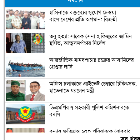
সর্বশেষ
হাসিনাকে বক্তব্যের সুযোগ দেওয়া
বাংলাদেশের প্রতি অপমান: রিজভী
তনু হত্যা: সাবেক সেনা হাফিজুরের জামিন
স্থগিত, আত্মসমর্পণের নির্দেশ
আন্তর্জাতিক মানবপাচার চক্রের আসামিদের
গ্রেপ্তার দাবি
অফিস চলাকালে প্রাইভেট চেম্বারে চিকিৎসক,
হাতেনাতে ধরলেন মন্ত্রী
ডিএমপির ৭ সহকারী পুলিশ কমিশনারকে
বদলি
বন্যায় ক্ষতিগ্রস্ত ১০০ পরিবারকে রোববার
নতুন ঘর দেবেন প্রধানমন্ত্রী
সব খব