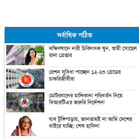
ছেলের জন্য মাথা নোয়াতে হল: কুমার শানু
বউ সাজলেন অপু বিশ্বাস
সর্বাধিক পঠিত
দক্ষিণখানে নারী চিকিৎসক খুন, স্বামী সোহেল
রানা গ্রেপ্তার
অন্তঃসত্ত্বা আনুশকা, এ কি কাণ্ড ঘটালেন
কোহলি
রেশন সুবিধা পাচ্ছেন ১২-২০ গ্রেডের
চাকরিজীবীরা
ঘর ভেঙেছে শবনম ফারিয়ার
মোটরযানের মালিকানা পরিবর্তন নিয়ে
বিআরটিএর জরুরি নির্দেশনা
আমার প্রাক্তন হ্যান্ডসাম বলেই আর কাউকে
মনে ধরল না: শ্রীলেখা
যাব টুঙ্গিপাড়ায়, জানতামই না আমি দেশের
বাইরে যাচ্ছি: শেখ হাসিনা
পোশাক ও বয়স নিয়ে ট্রোলের মুখে জয়া