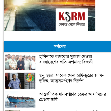
সর্বশেষ
হাসিনাকে বক্তব্যের সুযোগ দেওয়া
বাংলাদেশের প্রতি অপমান: রিজভী
তনু হত্যা: সাবেক সেনা হাফিজুরের জামিন
স্থগিত, আত্মসমর্পণের নির্দেশ
আন্তর্জাতিক মানবপাচার চক্রের আসামিদের
গ্রেপ্তার দাবি