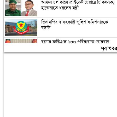
অফিস চলাকালে প্রাইভেট চেম্বারে চিকিৎসক,
হাতেনাতে ধরলেন মন্ত্রী
ডিএমপির ৭ সহকারী পুলিশ কমিশনারকে
বদলি
বন্যায় ক্ষতিগ্রস্ত ১০০ পরিবারকে রোববার
নতুন ঘর দেবেন প্রধানমন্ত্রী
সব খব
তিন দিনের মধ্যে গ্যাস সরবরাহ স্বাভাবিক
হবে: জ্বালানিমন্ত্রী