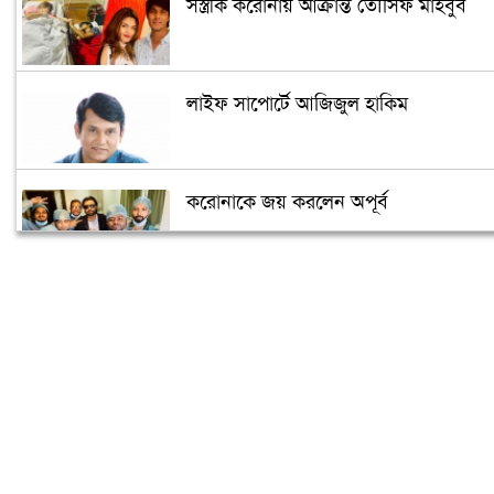
সস্ত্রীক করোনায় আক্রান্ত তৌসিফ মাহবুব
লাইফ সাপোর্টে আজিজুল হাকিম
করোনাকে জয় করলেন অপূর্ব
‘মধুচন্দ্রিমা’ কাটাতে গিয়ে একান্তে ধরা
পড়লেন অভিনেত্রী
শ্রাবন্তীকে আপত্তিকর প্রস্তাব দেয়ায় গ্রেফতার
খুলনার যুবক