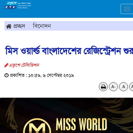
To
na
প্রচ্ছদ
বিনোদন
মিস ওয়ার্ল্ড বাংলাদেশের রেজিস্ট্রেশন শুর
একুশে টেলিভিশন
প্রকাশিত : ১০:৫৯, ৬ সেপ্টেম্বর ২০১৯
A-
A