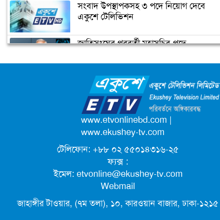
সংবাদ উপস্থাপকসহ ৩ পদে নিয়োগ দেবে
একুশে টেলিভিশন
জাতিসংঘের পরবর্তী মহাসচিব পদে
সপরিবারে আইসোলেশনে সালমান খান
আলোচনায় ড. ইউনূস
ক্যাম্পাস অ্যাম্বাসেডর নিয়োগ দিচ্ছে একুশে
টেলিভিশন
পদোন্নতি পেয়ে সচিব হলেন ২ কর্মকর্তা
www.etvonlinebd.com
|
www.ekushey-tv.com
টেলিফোন: +৮৮ ০২ ৫৫০১৪৩১৬-২৫
লিগ্যাল এইডের মাধ্যমে সন্তান ফিরে পেল
ফ্যক্স :
সেই কিশোরী মা জুঁই
ইমেল:
etvonline@ekushey-tv.com
Webmail
জেট ফুয়েলের দাম কমলো লিটারে ১৯ টাকা
জাহাঙ্গীর টাওয়ার, (৭ম তলা), ১০, কারওয়ান বাজার, ঢাকা-১২১৫