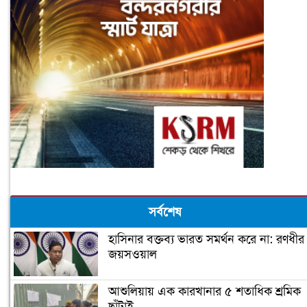
সর্বশেষ
হাসিনার বক্তব্য ভারত সমর্থন করে না: রণধীর
জয়সওয়াল
আশুলিয়ায় এক কারখানার ৫ শতাধিক শ্রমিক
ছাঁটাই