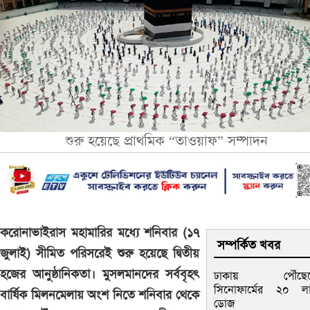
শুরু হয়েছে প্রাথমিক “তাওয়াফ” সম্পাদন
করোনাভাইরাস মহামারির মধ্যে শনিবার (১৭
সম্পর্কিত খবর
জুলাই) সীমিত পরিসরেই শুরু হয়েছে দ্বিতীয়
হজের আনুষ্ঠানিকতা। মুসলমানদের সর্ববৃহৎ
ঢাকায় পৌঁছেছ
সিনোফার্মের ২০ ল
বার্ষিক মিলনমেলায় অংশ নিতে শনিবার থেকে
ডোজ