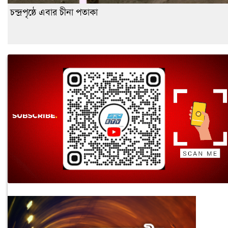
চন্দ্রপৃষ্ঠে এবার চীনা পতাকা