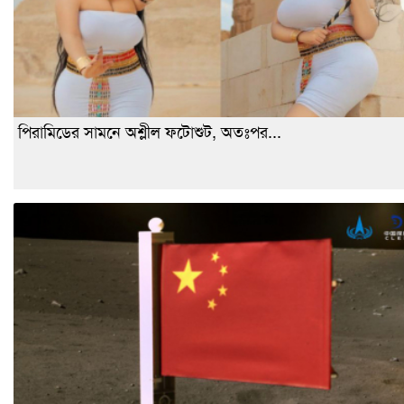
পিরামিডের সামনে অশ্লীল ফটোশুট, অতঃপর...