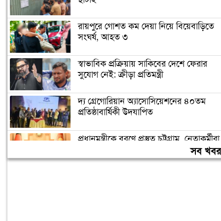
রায়পুরে গোশত কম দেয়া নিয়ে বিয়েবাড়িতে
সংঘর্ষ, আহত ৩
স্বাভাবিক প্রক্রিয়ায় সাকিবের দেশে ফেরার
সুযোগ নেই: ক্রীড়া প্রতিমন্ত্রী
দ্য গ্রেগোরিয়ান অ্যাসোসিয়েশনের ৪০তম
প্রতিষ্ঠাবার্ষিকী উদযাপিত
প্রধানমন্ত্রীকে বরণে প্রস্তুত চট্টগ্রাম, নেতাকর্মীরা
উজ্জীবিত
সব খব
বিদেশে পড়াশোনা শেষে দেশে ফেরার পরিবেশ
তৈরি করছে সরকার: পররাষ্ট্র প্রতিমন্ত্রী