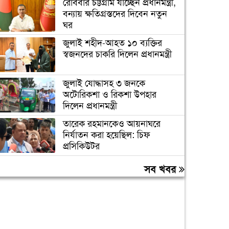
রোববার চট্টগ্রাম যাচ্ছেন প্রধানমন্ত্রী,
বন্যায় ক্ষতিগ্রস্তদের দিবেন নতুন
ঘর
জুলাই শহীদ-আহত ১০ ব্যক্তির
স্বজনদের চাকরি দিলেন প্রধানমন্ত্রী
জুলাই যোদ্ধাসহ ৩ জনকে
অটোরিকশা ও রিকশা উপহার
দিলেন প্রধানমন্ত্রী
তারেক রহমানকেও আয়নাঘরে
নির্যাতন করা হয়েছিল: চিফ
প্রসিকিউটর
ছাদ থেকে পড়ে ছাত্রদল নেতার
সব খবর
রহস্যজনক মৃত‍্যু, তদন্ত কমিটি গঠন
তনু হত্যা মামলায় ফের গ্রেপ্তার
সাবেক সেনাসদস্য হাফিজুর