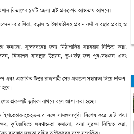
বরিশাল বিভাগের ১৯টি জেলা এই প্রকল্পের আওতায় আসবে।
ি, চন্দনা-বারাশিয়া, বড়াল ও ইছামতীসহ প্রধান নদী ব্যবস্থার প্রবাহ ও
তা কমানো, সুন্দরবনের জন্য মিঠাপানির সরবরাহ নিশ্চিত করা,
ন, নিষ্কাশন ব্যবস্থার উন্নয়ন, ভূ-গর্ভস্থ জল পুনঃসঞ্চয়ন এবং
্প এবং প্রস্তাবিত উত্তর রাজশাহী সেচ প্রকল্পে সহায়তা দিয়ে দক্ষিণ-
নো হবে।
রায়ণেও প্রকল্পটি ভূমিকা রাখবে বলে আশা করা হচ্ছে।
ন ইশতেহার-২০২৬-এর সঙ্গে সামঞ্জস্যপূর্ণ। বিশেষ করে এটি পদ্মা
ষণ, কৃষিজমিতে লবণাক্ততা কমানো, বন্যা সুরক্ষা নিশ্চিত করা,
 ব্যবস্থার দক্ষতা বৃদ্ধির অঙ্গীকারের সঙ্গে সম্পর্কিত।