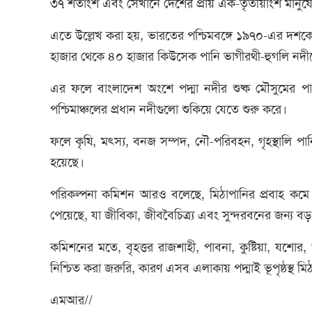
৩৭ শতাংশ এবং সেখানে দেশের প্রায় এক-তৃতীয়াংশ মানুষ
এতে উল্লেখ করা হয়, ভারতের পশ্চিমবঙ্গে ১৯৭০-এর দশকে ফারা
হাজার থেকে ৪০ হাজার কিউসেক পানি ভাগীরথী-হুগলি নদীতে
এর ফলে বাংলাদেশ অংশে পদ্মা নদীর শুষ্ক মৌসুমের পানি
পশ্চিমাঞ্চলের প্রধান নদীগুলো শুকিয়ে যেতে শুরু করে।
ফলে কৃষি, মৎস্য, বনজ সম্পদ, নৌ-পরিবহন, গৃহস্থালি পানির প
হয়েছে।
পরিকল্পনা কমিশন আরও বলেছে, মিঠাপানির প্রবাহ কমে যাও
পেয়েছে, যা জীবিকা, জীববৈচিত্র্য এবং সুন্দরবনের জন্য বড়
কমিশনের মতে, বৃহত্তর রাজশাহী, পাবনা, কুষ্টিয়া, যশোর
নিশ্চিত করা জরুরি, কারণ এসব এলাকায় পদ্মাই ভূপৃষ্ঠস্থ মি
এমআর//