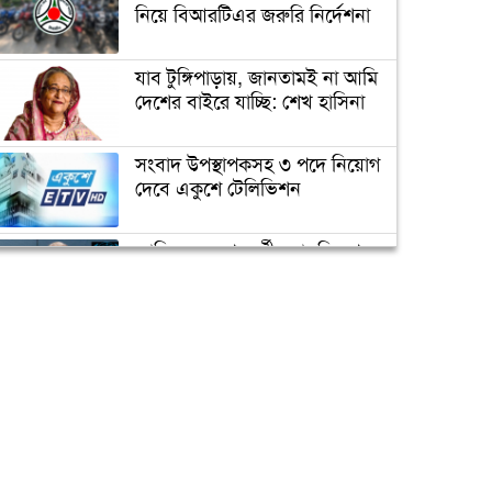
ভাস্কর্যবিরোধী অবস্থান (ভিডিও)
নিয়ে বিআরটিএর জরুরি নির্দেশনা
যাব টুঙ্গিপাড়ায়, জানতামই না আমি
সৌদি যুবরাজ সালমানকে
দেশের বাইরে যাচ্ছি: শেখ হাসিনা
মুজিববর্ষ উদযাপনে আমন্ত্রণ
সংবাদ উপস্থাপকসহ ৩ পদে নিয়োগ
দেবে একুশে টেলিভিশন
ভিডিও দেখুন
জোরেশোরে চলছে এলিভেটেড
এক্সপ্রেসওয়ে নির্মাণ কাজ
জাতিসংঘের পরবর্তী মহাসচিব পদে
আলোচনায় ড. ইউনূস
প্রধানমন্ত্রীর চাচী শেখ রাজিয়া
নাসের আর নেই
ক্যাম্পাস অ্যাম্বাসেডর নিয়োগ দিচ্ছে
একুশে টেলিভিশন
পদোন্নতি পেয়ে সচিব হলেন ২
কর্মকর্তা