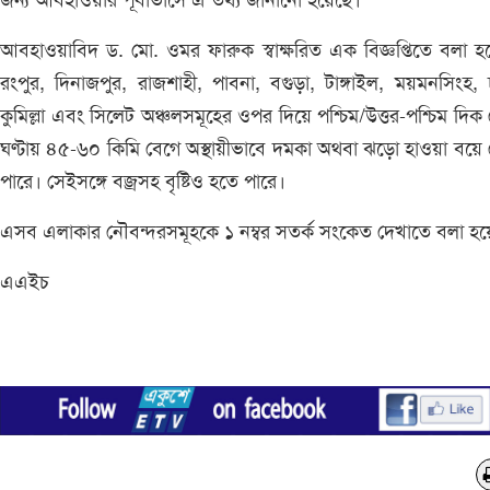
জন্য আবহাওয়ার পূর্বাভাসে এ তথ্য জানানো হয়েছে।
আবহাওয়াবিদ ড. মো. ওমর ফারুক স্বাক্ষরিত এক বিজ্ঞপ্তিতে বলা হ
রংপুর, দিনাজপুর, রাজশাহী, পাবনা, বগুড়া, টাঙ্গাইল, ময়মনসিংহ, 
কুমিল্লা এবং সিলেট অঞ্চলসমূহের ওপর দিয়ে পশ্চিম/উত্তর-পশ্চিম দিক
ঘণ্টায় ৪৫-৬০ কিমি বেগে অস্থায়ীভাবে দমকা অথবা ঝড়ো হাওয়া বয়ে
পারে। সেইসঙ্গে বজ্রসহ বৃষ্টিও হতে পারে।
এসব এলাকার নৌবন্দরসমূহকে ১ নম্বর সতর্ক সংকেত দেখাতে বলা হয়
এএইচ