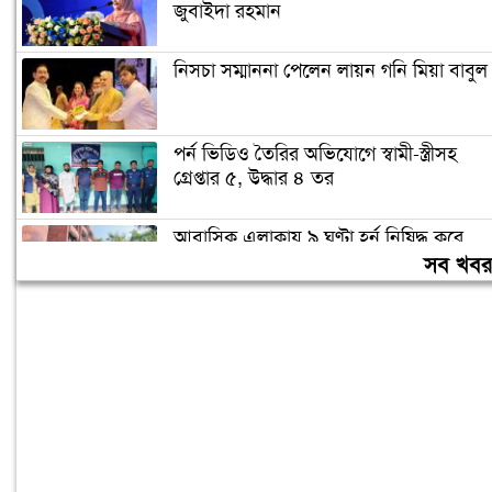
জুবাইদা রহমান
নিসচা সম্মাননা পেলেন লায়ন গনি মিয়া বাবুল
পর্ন ভিডিও তৈরির অভিযোগে স্বামী-স্ত্রীসহ
গ্রেপ্তার ৫, উদ্ধার ৪ তর
আবাসিক এলাকায় ৯ ঘণ্টা হর্ন নিষিদ্ধ করে
গণবিজ্ঞপ্তি
সব খব
চুরির অপবাদে গাছে বেঁধে তরুণীকে মারধর,
গ্রেপ্তার ২