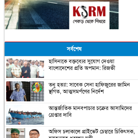
সর্বশেষ
হাসিনাকে বক্তব্যের সুযোগ দেওয়া
বাংলাদেশের প্রতি অপমান: রিজভী
তনু হত্যা: সাবেক সেনা হাফিজুরের জামিন
স্থগিত, আত্মসমর্পণের নির্দেশ
আন্তর্জাতিক মানবপাচার চক্রের আসামিদের
গ্রেপ্তার দাবি
অফিস চলাকালে প্রাইভেট চেম্বারে চিকিৎসক,