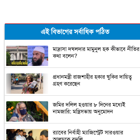
এই বিভাগের সর্বাধিক পঠিত
মাদ্রাসা দখলদার মামুনুল হক কীভাবে নীতির
কথা বলেন?
প্রধানমন্ত্রী রাজশাহীর হকার খুকির দায়িত্ব
গ্রহণ করেছেন
জমির দলিল হওয়ার ৮ দিনের মধ্যেই
নামজারি: মন্ত্রিসভায় অনুমোদন
র‌্যাবের নির্বাহী ম্যাজিস্ট্রেট সারওয়ার
আলমকে বদলি