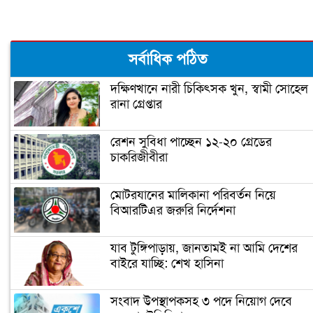
মধ্যবিত্তদের জন্য তৈরি ফ্ল্যাটের দাম আকাশ
সর্বাধিক পঠিত
ছোঁয়া (ভিডিও)
দক্ষিণখানে নারী চিকিৎসক খুন, স্বামী সোহেল
রানা গ্রেপ্তার
প্রধানমন্ত্রী আজ উদ্বোধন করবেন গোলাম
দস্তগীর সেতু
রেশন সুবিধা পাচ্ছেন ১২-২০ গ্রেডের
চাকরিজীবীরা
শিশু নির্যাতন ধামাচাপা দিতে ভাস্কর্যবিরোধী
অবস্থান (ভিডিও)
মোটরযানের মালিকানা পরিবর্তন নিয়ে
বিআরটিএর জরুরি নির্দেশনা
সৌদি যুবরাজ সালমানকে মুজিববর্ষ
উদযাপনে আমন্ত্রণ
যাব টুঙ্গিপাড়ায়, জানতামই না আমি দেশের
বাইরে যাচ্ছি: শেখ হাসিনা
ভিডিও দেখুন
সংবাদ উপস্থাপকসহ ৩ পদে নিয়োগ দেবে
জোরেশোরে চলছে এলিভেটেড এক্সপ্রেসওয়