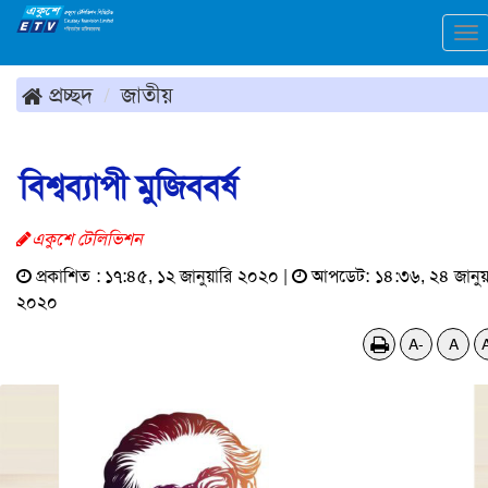
To
na
প্রচ্ছদ
জাতীয়
বিশ্বব্যাপী মুজিববর্ষ
একুশে টেলিভিশন
প্রকাশিত : ১৭:৪৫, ১২ জানুয়ারি ২০২০ |
আপডেট: ১৪:৩৬, ২৪ জানুয়
২০২০
A-
A