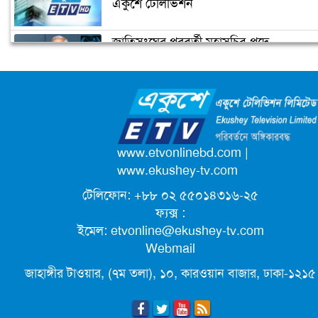
একুশে টেলিভিশন
নির্মাণ কাজ
জাতিসংঘের পরবর্তী মহাসচিব পদে
প্রধানমন্ত্রীর চাচী শেখ রাজিয়া নাসের আর
আলোচনায় ড. ইউনূস
নেই
ক্যাম্পাস অ্যাম্বাসেডর নিয়োগ দিচ্ছে একুশে
টেলিভিশন
পদোন্নতি পেয়ে সচিব হলেন ২ কর্মকর্তা
www.etvonlinebd.com
|
www.ekushey-tv.com
টেলিফোন: +৮৮ ০২ ৫৫০১৪৩১৬-২৫
লিগ্যাল এইডের মাধ্যমে সন্তান ফিরে পেল
ফ্যক্স :
সেই কিশোরী মা জুঁই
ইমেল:
etvonline@ekushey-tv.com
Webmail
জেট ফুয়েলের দাম কমলো লিটারে ১৯ টাকা
জাহাঙ্গীর টাওয়ার, (৭ম তলা), ১০, কারওয়ান বাজার, ঢাকা-১২১৫
মূল্যস্ফীতি কমে জুনে ৯ দশমিক ১৬ শতাংশ