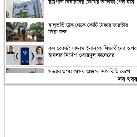
রাষ্ট্রপতি নির্বাচনের ভোটার তালিকা পেল ইসি
বালুভর্তি ট্রাক থেকে কোটি টাকার ভারতীয়
জিরা জব্দ
কল রেকর্ড: সাদ্দাম-ইনানকে শিক্ষার্থীদের ওপর
হামলার নির্দেশ ওবায়দুল কাদেরের
সন্ধ্যার মধ্যে যেসব অঞ্চলে ৬০ কিমি বেগে
ঝড়ের আভাস
সব খব
স্বর্ণের দামে বড় লাফ, ভরিতে বাড়ল ৯,৮৫৬
টাকা