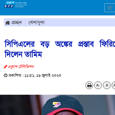
To
na
প্রচ্ছদ
খেলাধুলা
সিপিএলের বড় অঙ্কের প্রস্তাব ফিরি
দিলেন তামিম
একুশে টেলিভিশন
প্রকাশিত : ১১:৫১, ১৬ জুলাই ২০২০
A-
A