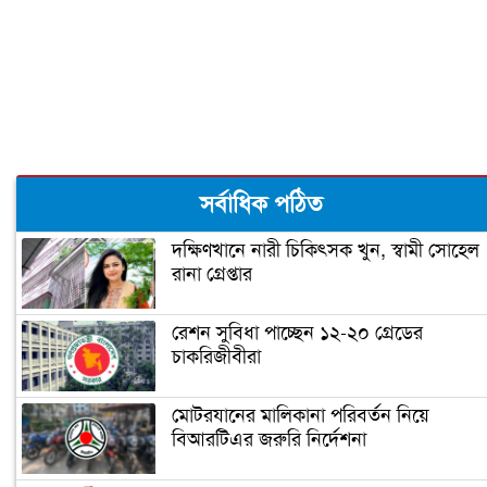
বঙ্গবন্ধু টি-টোয়েন্টি কাপের পূর্ণাঙ্গ সূচী
ঘোষণা
‘আপনি ক্রিকেটার, হিন্দুদের ধর্মগুরু নন’
সর্বাধিক পঠিত
দক্ষিণখানে নারী চিকিৎসক খুন, স্বামী সোহেল
রানা গ্রেপ্তার
মাশরাফির ক্যারিয়ার শেষ!
রেশন সুবিধা পাচ্ছেন ১২-২০ গ্রেডের
চাকরিজীবীরা
ফিটনেসে সাকিবের সফলতার রহস্য ফাঁস
মোটরযানের মালিকানা পরিবর্তন নিয়ে
বিআরটিএর জরুরি নির্দেশনা
সাকিবের জন্য বিগ ব্যাশের দরজা বন্ধ