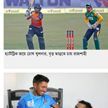
হ্যাটট্রিক জয়ে চোখ খুলনার, বৃত্ত ভাঙতে চায় রাজশাহী