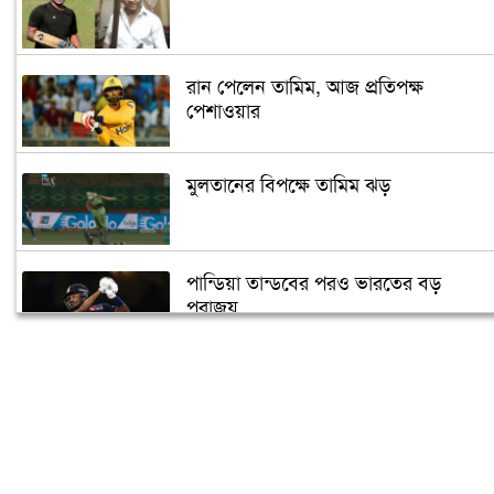
রান পেলেন তামিম, আজ প্রতিপক্ষ
পেশাওয়ার
মুলতানের বিপক্ষে তামিম ঝড়
পান্ডিয়া তান্ডবের পরও ভারতের বড়
পরাজয়
সাইফউদ্দিনের ‘চার’ বলের চ্যালেঞ্জ হারলেন
সাকিব
দুজনার চলে যাওয়ার তারিখটা এক