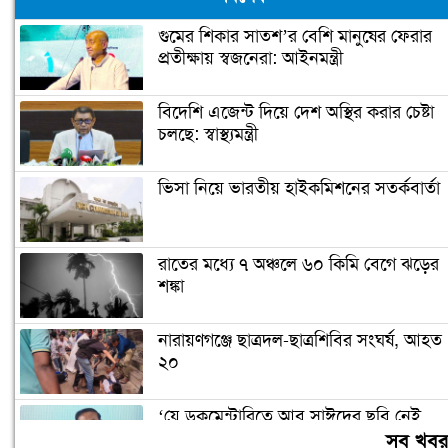
গুমের শিকার সাতশ’র বেশি মানুষের ফেরার
প্রতীক্ষায় স্বজনেরা: আইনমন্ত্রী
বিদেশি এজেন্ট দিয়ে দেশ অস্থির করার চেষ্টা
চলছে: স্বাস্থ্যমন্ত্রী
ভিসা নিয়ে ভারতীয় হাইকমিশনের সতর্কবার্তা
রাতের মধ্যে ৭ অঞ্চলে ৬০ কিমি বেগে ঝড়ের
শঙ্কা
নারায়ণগঞ্জে ছাত্রদল-ছাত্রশিবির সংঘর্ষ, আহত
২০
‘যে ডকুমেন্টারিতে আবু সাঈদের ছবি নেই,
সেটা কোনো ডকুমেন্টারি নয়’
সব খব