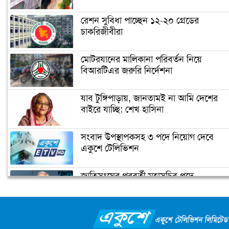
রেশন সুবিধা পাচ্ছেন ১২-২০ গ্রেডের
চাকরিজীবীরা
ফিটনেসে সাকিবের সফলতার রহস্য ফাঁস
মোটরযানের মালিকানা পরিবর্তন নিয়ে
বিআরটিএর জরুরি নির্দেশনা
সাকিবের জন্য বিগ ব্যাশের দরজা বন্ধ
যাব টুঙ্গিপাড়ায়, জানতামই না আমি দেশের
বাইরে যাচ্ছি: শেখ হাসিনা
অবশেষে ক্ষমা প্রার্থনা করলেন সাকিব
সংবাদ উপস্থাপকসহ ৩ পদে নিয়োগ দেবে
একুশে টেলিভিশন
জাতিসংঘের পরবর্তী মহাসচিব পদে
টেস্ট ক্রিকেটে দু’দশক : কুঁড়ির বৃন্তবন্দী কুড়
আলোচনায় ড. ইউনূস
বৃত্তান্ত
ক্যাম্পাস অ্যাম্বাসেডর নিয়োগ দিচ্ছে একুশে
টেলিভিশন