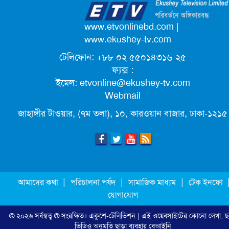
পদোন্নতি পেয়ে সচিব হলেন ২ কর্মকর্তা
www.etvonlinebd.com
|
www.ekushey-tv.com
টেলিফোন: +৮৮ ০২ ৫৫০১৪৩১৬-২৫
লিগ্যাল এইডের মাধ্যমে সন্তান ফিরে পেল
ফ্যক্স :
সেই কিশোরী মা জুঁই
ইমেল:
etvonline@ekushey-tv.com
Webmail
জেট ফুয়েলের দাম কমলো লিটারে ১৯ টাকা
জাহাঙ্গীর টাওয়ার, (৭ম তলা), ১০, কারওয়ান বাজার, ঢাকা-১২১৫
মূল্যস্ফীতি কমে জুনে ৯ দশমিক ১৬ শতাংশ
ছুটিতে গিয়ে না ফিরলে ৩ বছরের নিষেধাজ্ঞা,
|
|
|
আমাদের কথা
পরিচালনা পর্ষদ
সামাজিক মাধ্যম
টেক ইনফো
নতুন নিয়ম সৌদির
যোগাযোগ
© ২০২৬ সর্বস্বত্ব ® সংরক্ষিত।
একুশে-টেলিভিশন
| এই ওয়েবসাইটের কোনো লেখা, ছ
এনবিআরের সবাই প্রস্তুত, রাজস্ব আদায়ের
ভিডিও অনুমতি ছাড়া ব্যবহার বেআইনি