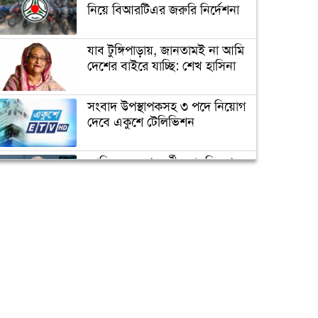
রহস্য ফাঁস
নিয়ে বিআরটিএর জরুরি নির্দেশনা
যাব টুঙ্গিপাড়ায়, জানতামই না আমি
সাকিবের জন্য বিগ ব্যাশের দরজা
দেশের বাইরে যাচ্ছি: শেখ হাসিনা
বন্ধ
সংবাদ উপস্থাপকসহ ৩ পদে নিয়োগ
দেবে একুশে টেলিভিশন
অবশেষে ক্ষমা প্রার্থনা করলেন
সাকিব
জাতিসংঘের পরবর্তী মহাসচিব পদে
আলোচনায় ড. ইউনূস
টেস্ট ক্রিকেটে দু’দশক : কুঁড়ির
বৃন্তবন্দী কুড়ি বৃত্তান্ত
ক্যাম্পাস অ্যাম্বাসেডর নিয়োগ দিচ্ছে
একুশে টেলিভিশন
পদোন্নতি পেয়ে সচিব হলেন ২
কর্মকর্তা