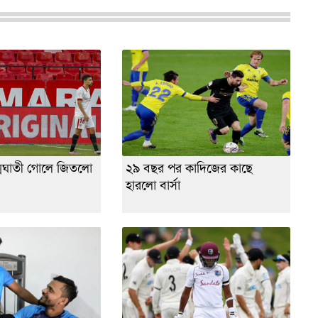
মঘাতী গোলে জিতলো
২৯ বছর পর কাদিজের কাছে
হারলো বার্সা