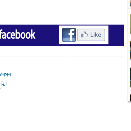
্ডারসন
ৃতি!