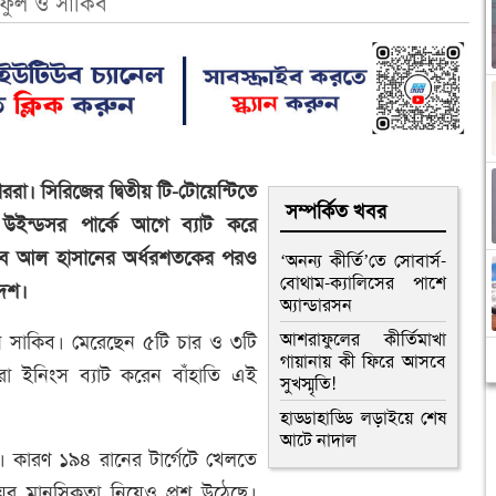
ুল ও সাকিব
টাররা। সিরিজের দ্বিতীয় টি-টোয়েন্টিতে
সম্পর্কিত খবর
উইন্ডসর পার্কে আগে ব্যাট করে
কিব আল হাসানের অর্ধরশতকের পরও
‘অনন্য কীর্তি’তে সোবার্স-
বোথাম-ক্যালিসের পাশে
দেশ।
অ্যান্ডারসন
আশরাফুলের কীর্তিমাখা
 সাকিব। মেরেছেন ৫টি চার ও ৩টি
গায়ানায় কী ফিরে আসবে
ুরো ইনিংস ব্যাট করেন বাঁহাতি এই
সুখস্মৃতি!
হাড্ডাহাড্ডি লড়াইয়ে শেষ
আটে নাদাল
ে। কারণ ১৯৪ রানের টার্গেটে খেলতে
ের মানসিকতা নিয়েও প্রশ্ন উঠেছে।