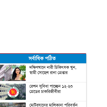
দুজনার চলে যাওয়ার তারিখটা
এক
বঙ্গবন্ধু টি-টোয়েন্টি কাপের পূর্ণাঙ্গ
সূচী ঘোষণা
সর্বাধিক পঠিত
‘আপনি ক্রিকেটার, হিন্দুদের
ধর্মগুরু নন’
দক্ষিণখানে নারী চিকিৎসক খুন,
স্বামী সোহেল রানা গ্রেপ্তার
মাশরাফির ক্যারিয়ার শেষ!
রেশন সুবিধা পাচ্ছেন ১২-২০
গ্রেডের চাকরিজীবীরা
ফিটনেসে সাকিবের সফলতার
মোটরযানের মালিকানা পরিবর্তন