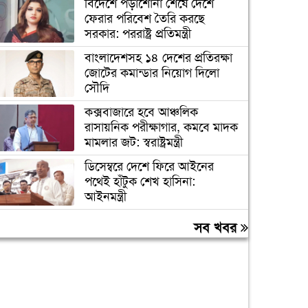
বিদেশে পড়াশোনা শেষে দেশে
ফেরার পরিবেশ তৈরি করছে
সরকার: পররাষ্ট্র প্রতিমন্ত্রী
বাংলাদেশসহ ১৪ দেশের প্রতিরক্ষা
জোটের কমান্ডার নিয়োগ দিলো
সৌদি
কক্সবাজারে হবে আঞ্চলিক
রাসায়নিক পরীক্ষাগার, কমবে মাদক
মামলার জট: স্বরাষ্ট্রমন্ত্রী
ডিসেম্বরে দেশে ফিরে আইনের
পথেই হাঁটুক শেখ হাসিনা:
আইনমন্ত্রী
ডিএমপির অভিযানে ২৪ ঘণ্টায়
সব খবর
গ্রেপ্তার ৪১৪, মামলা ৪৭
দেশের গণমাধ্যম এখনও পুরোপুরি
স্বাধীন নয়: জামায়াত আমির