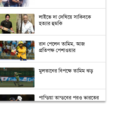
লাইভে দা দেখিয়ে সাকিবকে
হত্যার হুমকি
রান পেলেন তামিম, আজ
প্রতিপক্ষ পেশাওয়ার
মুলতানের বিপক্ষে তামিম ঝড়
পান্ডিয়া তান্ডবের পরও ভারতের
বড় পরাজয়
সাইফউদ্দিনের ‘চার’ বলের
চ্যালেঞ্জ হারলেন সাকিব