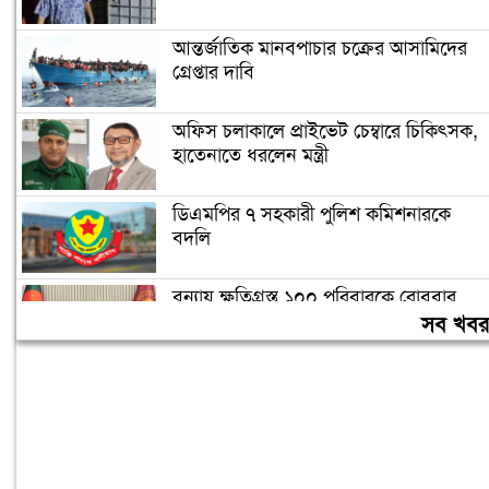
আন্তর্জাতিক মানবপাচার চক্রের আসামিদের
গ্রেপ্তার দাবি
অফিস চলাকালে প্রাইভেট চেম্বারে চিকিৎসক,
হাতেনাতে ধরলেন মন্ত্রী
ডিএমপির ৭ সহকারী পুলিশ কমিশনারকে
বদলি
বন্যায় ক্ষতিগ্রস্ত ১০০ পরিবারকে রোববার
নতুন ঘর দেবেন প্রধানমন্ত্রী
সব খব
তিন দিনের মধ্যে গ্যাস সরবরাহ স্বাভাবিক
হবে: জ্বালানিমন্ত্রী