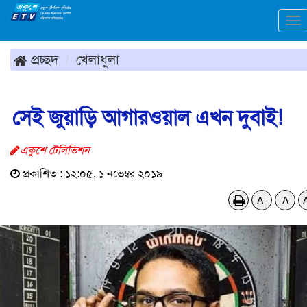
To
na
প্রচ্ছদ
খেলাধুলা
সেই জুয়াড়ি আগারওয়াল এখন দুবাই!
একুশে টেলিভিশন
প্রকাশিত : ১২:০৫, ১ নভেম্বর ২০১৯
A-
A