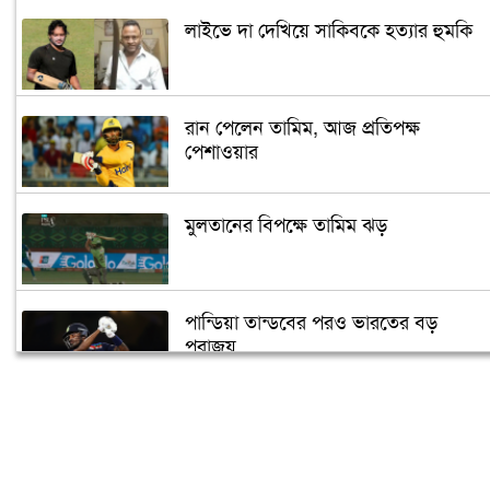
লাইভে দা দেখিয়ে সাকিবকে হত্যার হুমকি
রান পেলেন তামিম, আজ প্রতিপক্ষ
পেশাওয়ার
মুলতানের বিপক্ষে তামিম ঝড়
পান্ডিয়া তান্ডবের পরও ভারতের বড়
পরাজয়
সাইফউদ্দিনের ‘চার’ বলের চ্যালেঞ্জ হারলেন
সাকিব