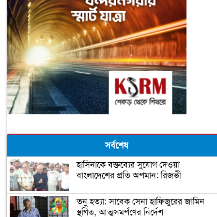
সর্বশেষ
হাসিনাকে বক্তব্যের সুযোগ দেওয়া
বাংলাদেশের প্রতি অপমান: রিজভী
তনু হত্যা: সাবেক সেনা হাফিজুরের জামিন
স্থগিত, আত্মসমর্পণের নির্দেশ