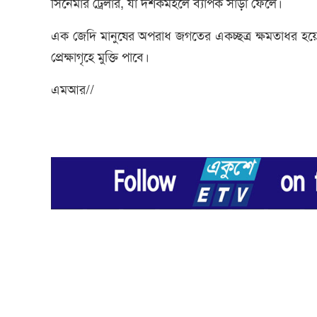
সিনেমার ট্রেলার, যা দর্শকমহলে ব্যাপক সাড়া ফেলে।
এক জেদি মানুষের অপরাধ জগতের একচ্ছত্র ক্ষমতাধর হয়ে
প্রেক্ষাগৃহে মুক্তি পাবে।
এমআর//