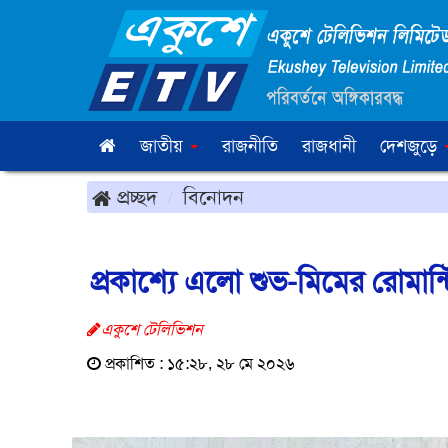
জাতীয়
রাজনীতি
রাজধানী
দেশজুড়ে
প্রচ্ছদ
বিনোদন
প্রকাশ্যে এলো শুভ-মিমের রোমান
একুশে টেলিভিশন
প্রকাশিত : ১৫:২৮, ২৮ মে ২০২৬