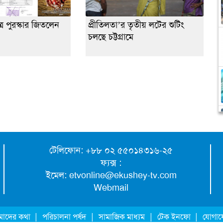
্র পুরস্কার জিতলেন
প্রীতিলতা’র তৃতীয় লটের শুটিং
চলছে চট্টগ্রামে
টেলিফোন: +৮৮ ০২ ৫৫০১৪৩১৬-২৫
ফ্যক্স :
ইমেল:
etvonline@ekushey-tv.com
Webmail
|
|
|
|
াদের কথা
পরিচালনা পর্ষদ
সামাজিক মাধ্যম
টেক ইনফো
যোগা