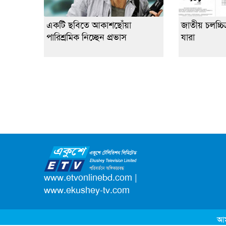
একটি ছবিতে আকাশছোঁয়া
জাতীয় চলচ্চিত
পারিশ্রমিক নিচ্ছেন প্রভাস
যারা
www.etvonlinebd.com
|
www.ekushey-tv.com
আম