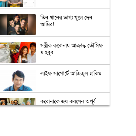
তিন খানের ভাগ্য খুলে দেন
আমির!
সস্ত্রীক করোনায় আক্রান্ত তৌসিফ
মাহবুব
লাইফ সাপোর্টে আজিজুল হাকিম
করোনাকে জয় করলেন অপূর্ব
‘মধুচন্দ্রিমা’ কাটাতে গিয়ে একান্তে
ধরা পড়লেন অভিনেত্রী