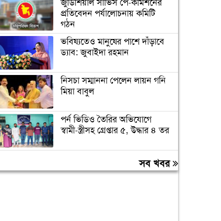
জুডিশিয়াল সার্ভিস পে-কমিশনের
প্রতিবেদন পর্যালোচনায় কমিটি
গঠন
ভবিষ্যতেও মানুষের পাশে দাঁড়াবে
ড্যাব: জুবাইদা রহমান
নিসচা সম্মাননা পেলেন লায়ন গনি
মিয়া বাবুল
পর্ন ভিডিও তৈরির অভিযোগে
স্বামী-স্ত্রীসহ গ্রেপ্তার ৫, উদ্ধার ৪ তর
আবাসিক এলাকায় ৯ ঘণ্টা হর্ন
সব খবর
নিষিদ্ধ করে গণবিজ্ঞপ্তি
চুরির অপবাদে গাছে বেঁধে তরুণীকে
মারধর, গ্রেপ্তার ২