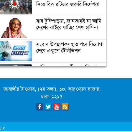
নিয়ে বিআরটিএর জরুরি নির্দেশনা
যাব টুঙ্গিপাড়ায়, জানতামই না আমি
আমার প্রাক্তন হ্যান্ডসাম বলেই
দেশের বাইরে যাচ্ছি: শেখ হাসিনা
আর কাউকে মনে ধরল না:
শ্রীলেখা
সংবাদ উপস্থাপকসহ ৩ পদে নিয়োগ
দেবে একুশে টেলিভিশন
পোশাক ও বয়স নিয়ে ট্রোলের
মুখে জয়া
জাতিসংঘের পরবর্তী মহাসচিব পদে
আলোচনায় ড. ইউনূস
সপরিবারে আইসোলেশনে
সালমান খান
জাহাঙ্গীর টাওয়ার, (৭ম তলা), ১০, কারওয়ান বাজার,
ক্যাম্পাস অ্যাম্বাসেডর নিয়োগ দিচ্ছে
ঢাকা-১২১৫
একুশে টেলিভিশন
পদোন্নতি পেয়ে সচিব হলেন ২
কর্মকর্তা
যোগ