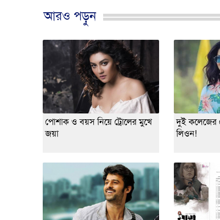
আরও পড়ুন
পোশাক ও বয়স নিয়ে ট্রোলের মুখে
দুই কলেজের 
জয়া
লিওন!