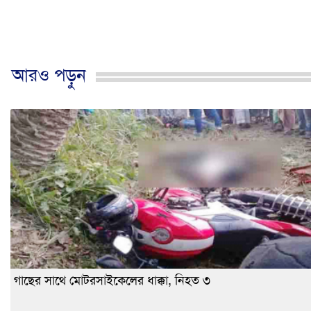
আরও পড়ুন
গাছের সাথে মোটরসাইকেলের ধাক্কা, নিহত ৩