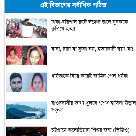
এই বিভাগের সর্বাধিক পঠিত
ঢাকা-বরিশাল রুটে লঞ্চের ছাদে যুবককে
কুপিয়ে হত্যা
বাবা, চাচা বা ফুফা নয়, হত্যাকারী স্বয়ং মা!
ধর্ষিতাকে বিয়ে করেই জামিন পেল ধর্ষক!
হাওরবাসীর ভাগ্য খুলবে ‘শেখ হাসিনা উড়াল
সড়ক’
চট্টগ্রামে কলোডিয়ান শিশুর জন্ম (ভিডিও)