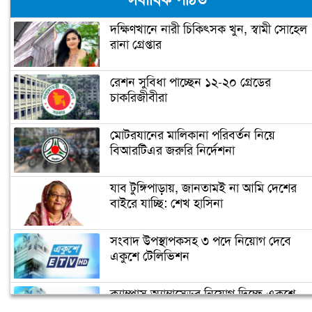
সর্বাধিক পঠিত
দক্ষিণখানে নারী চিকিৎসক খুন, স্বামী সোহেল
রানা গ্রেপ্তার
নারায়ণগঞ্জে গুদাম পরিষ্কার করতে গিয়ে ২
শ্রমিকের মৃত্যু
রেশন সুবিধা পাচ্ছেন ১২-২০ গ্রেডের
চাকরিজীবীরা
নারায়ণগঞ্জ পাসপোর্ট অফিসে ভাঙচুর,
কানাডা প্রবাসী আটক
মোটরযানের মালিকানা পরিবর্তন নিয়ে
বিআরটিএর জরুরি নির্দেশনা
মেহেদীর রং না মিটতেই কলিকে বিধবা
করলো সন্ত্রাসীরা
যাব টুঙ্গিপাড়ায়, জানতামই না আমি দেশের
বাইরে যাচ্ছি: শেখ হাসিনা
ডিসির বাসভবনে পুলিশ কনস্টেবলের
সংবাদ উপস্থাপকসহ ৩ পদে নিয়োগ দেবে
আত্মহত্যা
একুশে টেলিভিশন
ক্যাম্পাস অ্যাম্বাসেডর নিয়োগ দিচ্ছে একুশে
উপজেলা ছাত্রলীগের নতুন কমিটি
টেলিভিশন
হাজারো নেতাকর্মী নিয়ে সীতাকুণ্ড ছাত্রলীগের