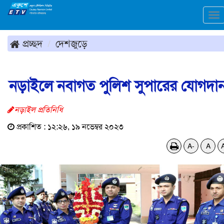
To
na
প্রচ্ছদ
দেশজুড়ে
নড়াইলে নবাগত পুলিশ সুপারের যোগদা
নড়াইল প্রতিনিধি
প্রকাশিত : ১২:২৬, ১৯ নভেম্বর ২০২৩
A-
A