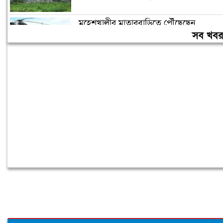
মহেশখালীর মাতারবাড়িতে পৌঁছেছেন
প্রধানমন্ত্রী
সব খব
৮ আগস্টকে ‘সাংবিধানিক প্রতিবিপ্লব দিবস’
ঘোষণা করে ৬ দফা দাবি