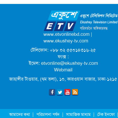
আনন্দ মিছিল
জাতিসংঘের পরবর্তী মহাসচিব পদে
আলোচনায় ড. ইউনূস
পদোন্নতি পেয়ে সচিব হলেন ২ কর্মকর্তা
www.etvonlinebd.com
|
www.ekushey-tv.com
টেলিফোন: +৮৮ ০২ ৫৫০১৪৩১৬-২৫
লিগ্যাল এইডের মাধ্যমে সন্তান ফিরে পেল
ফ্যক্স :
সেই কিশোরী মা জুঁই
ইমেল:
etvonline@ekushey-tv.com
Webmail
জেট ফুয়েলের দাম কমলো লিটারে ১৯ টাকা
জাহাঙ্গীর টাওয়ার, (৭ম তলা), ১০, কারওয়ান বাজার, ঢাকা-১২১৫
ছুটিতে গিয়ে না ফিরলে ৩ বছরের নিষেধাজ্ঞা,
নতুন নিয়ম সৌদির
মূল্যস্ফীতি কমে জুনে ৯ দশমিক ১৬ শতাংশ
|
|
|
আমাদের কথা
পরিচালনা পর্ষদ
সামাজিক মাধ্যম
টেক ইনফো