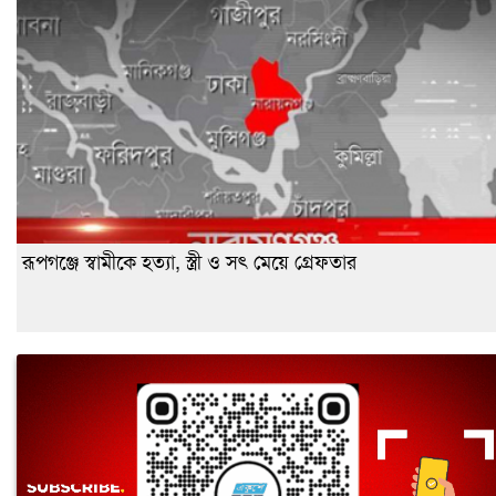
রূপগঞ্জে স্বামীকে হত্যা, স্ত্রী ও সৎ মেয়ে গ্রেফতার