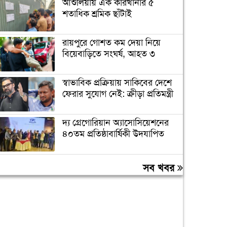
আশুলিয়ায় এক কারখানার ৫
শতাধিক শ্রমিক ছাঁটাই
রায়পুরে গোশত কম দেয়া নিয়ে
বিয়েবাড়িতে সংঘর্ষ, আহত ৩
স্বাভাবিক প্রক্রিয়ায় সাকিবের দেশে
ফেরার সুযোগ নেই: ক্রীড়া প্রতিমন্ত্রী
দ্য গ্রেগোরিয়ান অ্যাসোসিয়েশনের
৪০তম প্রতিষ্ঠাবার্ষিকী উদযাপিত
প্রধানমন্ত্রীকে বরণে প্রস্তুত চট্টগ্রাম,
সব খবর
নেতাকর্মীরা উজ্জীবিত
বিদেশে পড়াশোনা শেষে দেশে
ফেরার পরিবেশ তৈরি করছে
সরকার: পররাষ্ট্র প্রতিমন্ত্রী