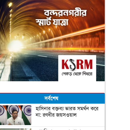
সর্বশেষ
হাসিনার বক্তব্য ভারত সমর্থন করে
না: রণধীর জয়সওয়াল