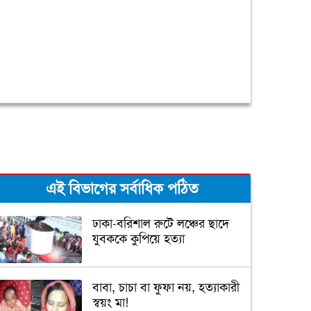
এই বিভাগের সর্বাধিক পঠিত
ঢাকা-বরিশাল রুটে লঞ্চের ছাদে
যুবককে কুপিয়ে হত্যা
বাবা, চাচা বা ফুফা নয়, হত্যাকারী
স্বয়ং মা!