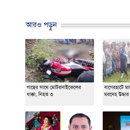
আরও পড়ুন
গাছের সাথে মোটরসাইকেলের
বাগেরহাটে মাদর
ধাক্কা, নিহত ৩
মরদেহ উদ্ধার