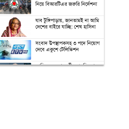
ভাঙচুর, কানাডা প্রবাসী আটক
নিয়ে বিআরটিএর জরুরি নির্দেশনা
যাব টুঙ্গিপাড়ায়, জানতামই না আমি
মেহেদীর রং না মিটতেই কলিকে
দেশের বাইরে যাচ্ছি: শেখ হাসিনা
বিধবা করলো সন্ত্রাসীরা
সংবাদ উপস্থাপকসহ ৩ পদে নিয়োগ
দেবে একুশে টেলিভিশন
ডিসির বাসভবনে পুলিশ
কনস্টেবলের আত্মহত্যা
জাতিসংঘের পরবর্তী মহাসচিব পদে
আলোচনায় ড. ইউনূস
উপজেলা ছাত্রলীগের নতুন কমিটি
হাজারো নেতাকর্মী নিয়ে সীতাকুণ্ড
ক্যাম্পাস অ্যাম্বাসেডর নিয়োগ দিচ্ছে
ছাত্রলীগের আনন্দ মিছিল
একুশে টেলিভিশন
পদোন্নতি পেয়ে সচিব হলেন ২
কর্মকর্তা