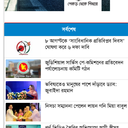
সর্বশেষ
৮ আগস্টকে ‘সাংবিধানিক প্রতিবিপ্লব দিবস’
ঘোষণা করে ৬ দফা দাবি
জুডিশিয়াল সার্ভিস পে-কমিশনের প্রতিবেদন
পর্যালোচনায় কমিটি গঠন
ভবিষ্যতেও মানুষের পাশে দাঁড়াবে ড্যাব:
জুবাইদা রহমান
নিসচা সম্মাননা পেলেন লায়ন গনি মিয়া বাবুল
পর্ন ভিডিও তৈরির অভিযোগে স্বামী-স্ত্রীসহ