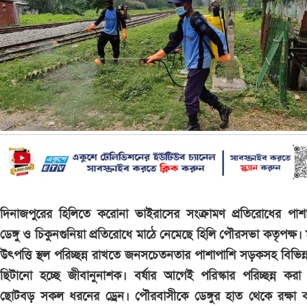
দিনাজপুরের হিলিতে করোনা ভাইরাসের সংক্রামণ প্রতিরোধের পাশ
ডেঙ্গু ও চিকুনগুনিয়া প্রতিরোধে মাঠে নেমেছে হিলি পৌরসভা কতৃপক্ষ।
উৎপত্তি স্থল পরিচ্ছন্ন রাখতে জনসচেতনতার পাশাপাশি সড়কসহ বিভিন্নস
ছিটানো হচ্ছে জীবানুনাশক। বর্ষার আগেই পরিস্কার পরিচ্ছন্ন করা 
ছোটবড় সকল ধরনের ড্রেন। পৌরবাসীকে ডেঙ্গুর হাত থেকে রক্ষা 