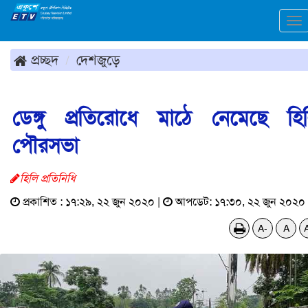
To
na
প্রচ্ছদ
দেশজুড়ে
ডেঙ্গু প্রতিরোধে মাঠে নেমেছে হি
পৌরসভা
হিলি প্রতিনিধি
প্রকাশিত : ১৭:২৯, ২২ জুন ২০২০ |
আপডেট: ১৭:৩০, ২২ জুন ২০২০
A-
A