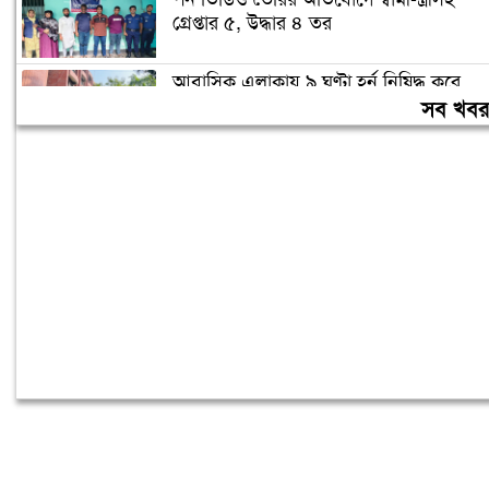
গ্রেপ্তার ৫, উদ্ধার ৪ তর
আবাসিক এলাকায় ৯ ঘণ্টা হর্ন নিষিদ্ধ করে
গণবিজ্ঞপ্তি
সব খব
চুরির অপবাদে গাছে বেঁধে তরুণীকে মারধর,
গ্রেপ্তার ২