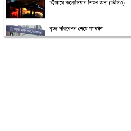
চট্টগ্রামে কলোডিয়ান শিশুর জন্ম (ভিডিও)
নৃত্য পরিবেশন শেষে গণধর্ষণ
‘গুপ্তধন’র খবরে এলাকায় চাঞ্চল্য
মেলেনি ভাতা, ডিউটি পেতে দিতে হয়েছে ১
লাখ টাকা
রূপগঞ্জে কন্যাশিশুকে আছঁড়ে হত্যা করলো
বাবা