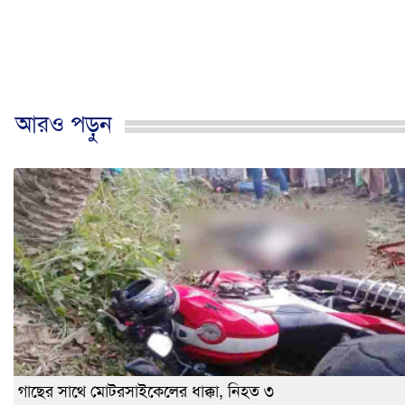
আরও পড়ুন
গাছের সাথে মোটরসাইকেলের ধাক্কা, নিহত ৩