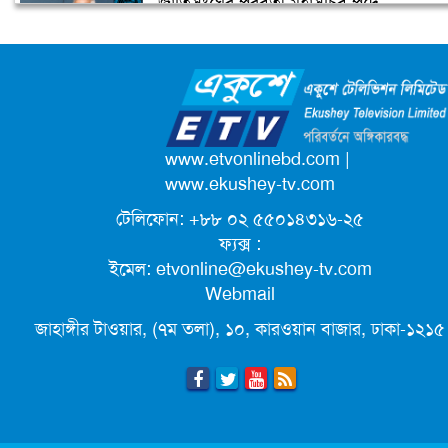
জাতিসংঘের পরবর্তী মহাসচিব পদে
উপজেলা ছাত্রলীগের নতুন কমিটি
আলোচনায় ড. ইউনূস
হাজারো নেতাকর্মী নিয়ে সীতাকুণ্ড ছাত্রলীগের
আনন্দ মিছিল
ক্যাম্পাস অ্যাম্বাসেডর নিয়োগ দিচ্ছে একুশে
টেলিভিশন
পদোন্নতি পেয়ে সচিব হলেন ২ কর্মকর্তা
www.etvonlinebd.com
|
www.ekushey-tv.com
টেলিফোন: +৮৮ ০২ ৫৫০১৪৩১৬-২৫
লিগ্যাল এইডের মাধ্যমে সন্তান ফিরে পেল
ফ্যক্স :
সেই কিশোরী মা জুঁই
ইমেল:
etvonline@ekushey-tv.com
Webmail
জেট ফুয়েলের দাম কমলো লিটারে ১৯ টাকা
জাহাঙ্গীর টাওয়ার, (৭ম তলা), ১০, কারওয়ান বাজার, ঢাকা-১২১৫
মূল্যস্ফীতি কমে জুনে ৯ দশমিক ১৬ শতাংশ