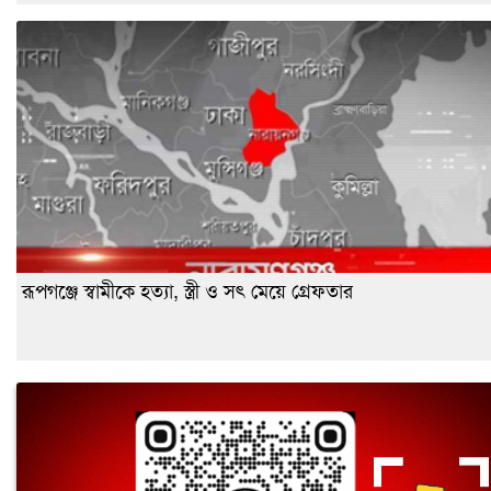
রূপগঞ্জে স্বামীকে হত্যা, স্ত্রী ও সৎ মেয়ে গ্রেফতার