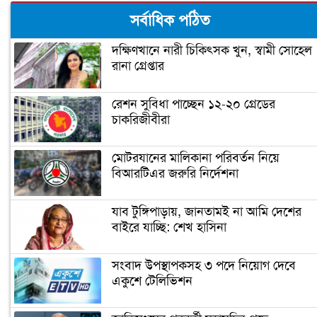
ঝালকাঠিতে পিলার চোরাচালান চক্রের ৮
সর্বাধিক পঠিত
সদস্য আটক
দক্ষিণখানে নারী চিকিৎসক খুন, স্বামী সোহেল
রানা গ্রেপ্তার
নারায়ণগঞ্জে গুদাম পরিষ্কার করতে গিয়ে ২
শ্রমিকের মৃত্যু
রেশন সুবিধা পাচ্ছেন ১২-২০ গ্রেডের
চাকরিজীবীরা
নারায়ণগঞ্জ পাসপোর্ট অফিসে ভাঙচুর,
কানাডা প্রবাসী আটক
মোটরযানের মালিকানা পরিবর্তন নিয়ে
বিআরটিএর জরুরি নির্দেশনা
মেহেদীর রং না মিটতেই কলিকে বিধবা
করলো সন্ত্রাসীরা
যাব টুঙ্গিপাড়ায়, জানতামই না আমি দেশের
বাইরে যাচ্ছি: শেখ হাসিনা
ডিসির বাসভবনে পুলিশ কনস্টেবলের
সংবাদ উপস্থাপকসহ ৩ পদে নিয়োগ দেবে
আত্মহত্যা
একুশে টেলিভিশন