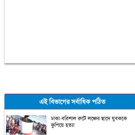
টাকা ছাড়াল
এই বিভাগের সর্বাধিক পঠিত
ঢাকা-বরিশাল রুটে লঞ্চের ছাদে যুবককে
কুপিয়ে হত্যা