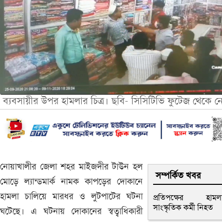
ব্যবসায়ীর উপর হামলার চিত্র। ছবি- সিসিটিভি ফুটেজ থেকে ন
নোয়াখালীর জেলা শহর মাইজদীর টাউন হল
সম্পর্কিত খবর
মোড়ে ল্যান্ডমার্ক নামক কাপড়ের দোকানে
হামলা চালিয়ে মারধর ও লুটপাটের ঘটনা
প্রতিপক্ষের হামল
সাংস্কৃতিক কর্মী নিহত
ঘটেছে। এ ঘটনায় দোকানের স্বত্বাধিকারী