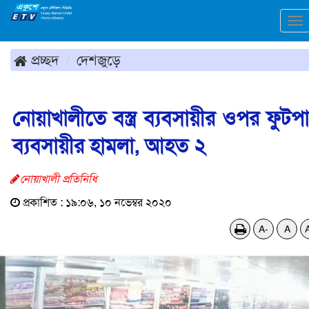
To
na
প্রচ্ছদ
দেশজুড়ে
নোয়াখালীতে বস্ত্র ব্যবসায়ীর ওপর ফুটপ
ব্যবসায়ীর হামলা, আহত ২
নোয়াখালী প্রতিনিধি
প্রকাশিত : ১৯:০৬, ১০ নভেম্বর ২০২০
A-
A