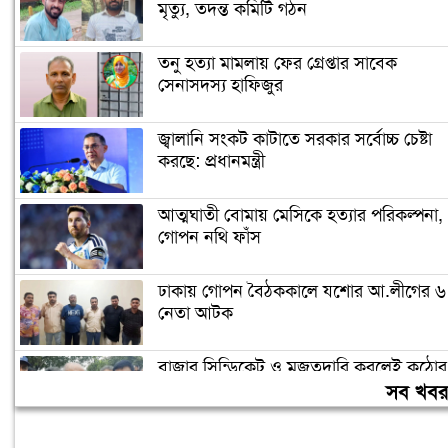
মৃত‍্যু, তদন্ত কমিটি গঠন
তনু হত্যা মামলায় ফের গ্রেপ্তার সাবেক
সেনাসদস্য হাফিজুর
জ্বালানি সংকট কাটাতে সরকার সর্বোচ্চ চেষ্টা
করছে: প্রধানমন্ত্রী
আত্মঘাতী বোমায় মেসিকে হত্যার পরিকল্পনা,
গোপন নথি ফাঁস
ঢাকায় গোপন বৈঠককালে যশোর আ.লীগের ৬
নেতা আটক
বাজার সিন্ডিকেট ও মজুতদারি করলেই কঠোর
ব্যবস্থা: আইনমন্ত্রী
সব খব
ফের বাড়ল স্বর্ণের দাম, ভরি ২ লাখ ৩৪ হাজার