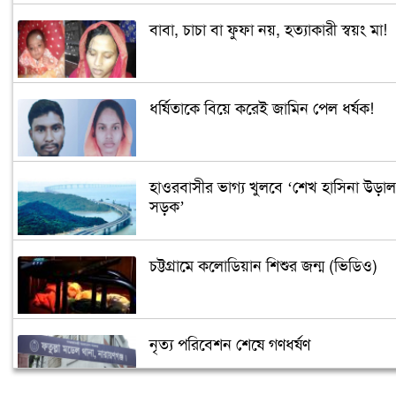
বাবা, চাচা বা ফুফা নয়, হত্যাকারী স্বয়ং মা!
ধর্ষিতাকে বিয়ে করেই জামিন পেল ধর্ষক!
হাওরবাসীর ভাগ্য খুলবে ‘শেখ হাসিনা উড়াল
সড়ক’
চট্টগ্রামে কলোডিয়ান শিশুর জন্ম (ভিডিও)
নৃত্য পরিবেশন শেষে গণধর্ষণ