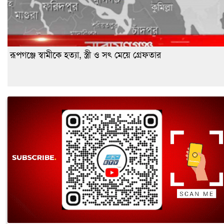
রূপগঞ্জে স্বামীকে হত্যা, স্ত্রী ও সৎ মেয়ে গ্রেফতার