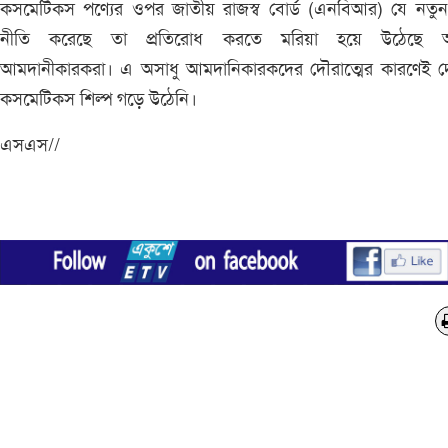
কসমেটিকস পণ্যের ওপর জাতীয় রাজস্ব বোর্ড (এনবিআর) যে নতুন 
নীতি করেছে তা প্রতিরোধ করতে মরিয়া হয়ে উঠেছে অ
আমদানীকারকরা। এ অসাধু আমদানিকারকদের দৌরাত্মের কারণেই দ
কসমেটিকস শিল্প গড়ে উঠেনি।
এসএস//