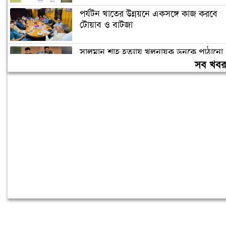
পর্যটন খাতের উন্নয়নে একসঙ্গে কাজ করবে
টোয়াব ও বাটজা
সালমান শাহ হত্যায় খলনায়ক ডনকে পাঠানো
হলো কারাগারে
সব খব
৪০ ঘণ্টা পর ঢাকায় পৌঁছেছে রোমে আটকে
পড়া বিমানের ফ্লাইটটি