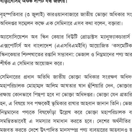
বাড়ানোসহ অশুভ দাপট বন্ধ জরুরি।
বৃহস্পতিবার (৩ জুলাই) কারওয়ানবাজারে জাতীয় ভোক্তা অধিকার সং
অধিদপ্তর সম্মেলন কক্ষে এক সেমিনারে এসব কথা বলেন, বক্তারা।
অ্যাসোসিয়েশন অব স্কিন কেয়ার বিউটি প্রোডাক্টস ম্যানুফ্যাকচারার্স
এক্সপোর্টার্স অব বাংলাদেশ (এএসবিএমইবি) আয়োজিত ‘কসমেটি
স্কিনকেয়ার শিল্পখাতের রপ্তানি সম্ভাবনা: ভেজাল ও নিম্নমানের পণ্য আ
শীর্ষক এ সেমিনার আয়োজন করে।
সেমিনারের প্রধান অতিথি জাতীয় ভোক্তা অধিকার সংরক্ষণ অধিদপ
মহাপরিচালক মোহাম্মদ আলিম আখতার খান হুঁশিয়ারি দেন, ভোক্তার স্
রক্ষায় কোনভাবে পিছপা হবে না ভোক্তা অধিদপ্তর। ভোক্তা যেন প্রতার
হন, এ বিষয়ে সব পক্ষকেই ভূমিকার রাখার আহবান জানান তিনি। ভে
নিম্নমানের পণ্যকে বিষফোঁড়া উল্লেখ করে ভোক্তা মহাপরিচালক 
সমন্বিতভাবেই এ সমস্যার সমাধান করতে হবে। দেশের অর্থনীতির
মজবুত করতে দেশে উৎপাদিত মানসম্পন্ন পণ্য ব্যবহারের আহবানও 