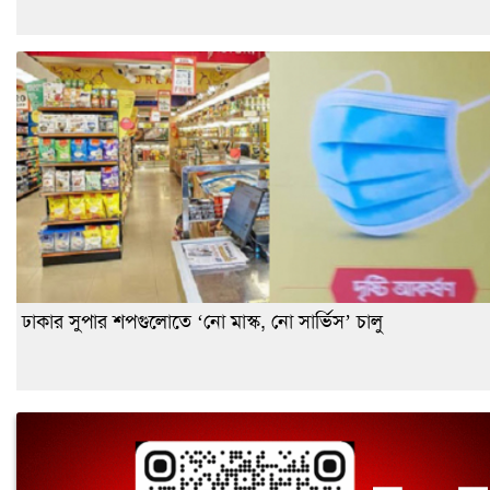
ঢাকার সুপার শপগুলোতে ‘নো মাস্ক, নো সার্ভিস’ চালু