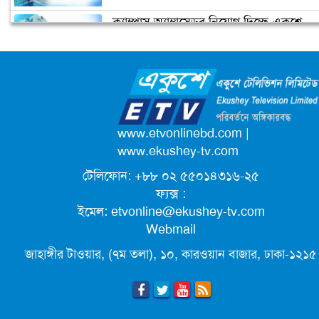
ক্যাম্পাস অ্যাম্বাসেডর নিয়োগ দিচ্ছে একুশে
পাকিস্তানের চেয়ে সব সূচকেই এগিয়ে
টেলিভিশন
বাংলাদেশ (ভিডিও)
জাতিসংঘের পরবর্তী মহাসচিব পদে
আলোচনায় ড. ইউনূস
পদোন্নতি পেয়ে সচিব হলেন ২ কর্মকর্তা
www.etvonlinebd.com
|
www.ekushey-tv.com
টেলিফোন: +৮৮ ০২ ৫৫০১৪৩১৬-২৫
লিগ্যাল এইডের মাধ্যমে সন্তান ফিরে পেল
ফ্যক্স :
সেই কিশোরী মা জুঁই
ইমেল:
etvonline@ekushey-tv.com
Webmail
জেট ফুয়েলের দাম কমলো লিটারে ১৯ টাকা
জাহাঙ্গীর টাওয়ার, (৭ম তলা), ১০, কারওয়ান বাজার, ঢাকা-১২১৫
ছুটিতে গিয়ে না ফিরলে ৩ বছরের নিষেধাজ্ঞা,
নতুন নিয়ম সৌদির