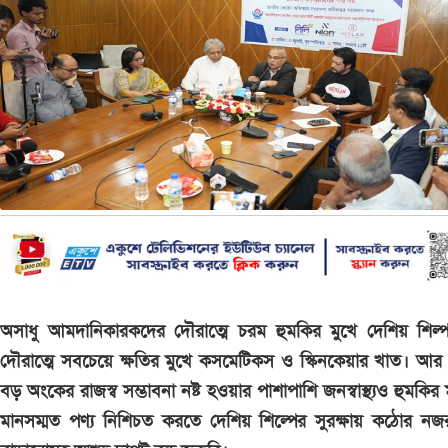
অসাধু আমদানিকারকদের দৌরাত্মে চরম হুমকির মুখে দেশিয় শিল্
দৌরাত্মে সবচেয়ে ক্ষতির মুখে কসমেটিকস ও স্কিনকেয়ার খাত। আ
বড় অংকের রাজস্ব সম্ভাবনা নষ্ট হওয়ার পাশাপাশি জনস্বাস্থ্যও হুমকির 
মানসম্মত পণ্য নিশিচত করতে দেশিয় শিল্পের সুরক্ষায় কঠোর নজ