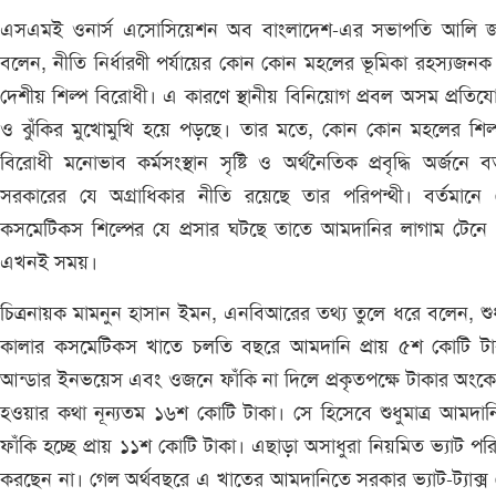
এসএমই ওনার্স এসোসিয়েশন অব বাংলাদেশ-এর সভাপতি আলি জ
বলেন, নীতি নির্ধারণী পর্যায়ের কোন কোন মহলের ভূমিকা রহস্যজন
দেশীয় শিল্প বিরোধী। এ কারণে স্থানীয় বিনিয়োগ প্রবল অসম প্রতিয
ও ঝুঁকির মুখোমুখি হয়ে পড়ছে। তার মতে, কোন কোন মহলের শিল্
বিরোধী মনোভাব কর্মসংস্থান সৃষ্টি ও অর্থনৈতিক প্রবৃদ্ধি অর্জনে বর
সরকারের যে অগ্রাধিকার নীতি রয়েছে তার পরিপন্থী। বর্তমানে 
কসমেটিকস শিল্পের যে প্রসার ঘটছে তাতে আমদানির লাগাম টেনে 
এখনই সময়।
চিত্রনায়ক মামনুন হাসান ইমন, এনবিআরের তথ্য তুলে ধরে বলেন, শুধু
কালার কসমেটিকস খাতে চলতি বছরে আমদানি প্রায় ৫শ কোটি টা
আন্ডার ইনভয়েস এবং ওজনে ফাঁকি না দিলে প্রকৃতপক্ষে টাকার অংক
হওয়ার কথা নূন্যতম ১৬শ কোটি টাকা। সে হিসেবে শুধুমাত্র আমদা
ফাঁকি হচ্ছে প্রায় ১১শ কোটি টাকা। এছাড়া অসাধুরা নিয়মিত ভ্যাট প
করছেন না। গেল অর্থবছরে এ খাতের আমদানিতে সরকার ভ্যাট-ট্যাক্স