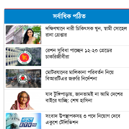
ভিডিও দেখুন
সর্বাধিক পঠিত
পুঁজিবাজারের বড় বিষফোঁড়া নেগেটিভ
ইক্যুইটি
দক্ষিণখানে নারী চিকিৎসক খুন, স্বামী সোহেল
রানা গ্রেপ্তার
পুঁজিবাজারে অবন্টিত লভ্যাংশ ১৭ হাজার
কোটি টাকা (ভিডিও)
রেশন সুবিধা পাচ্ছেন ১২-২০ গ্রেডের
চাকরিজীবীরা
যমুনা ব্যাংক এবং সারা রিসোর্ট লিমিটেড এ
সঙ্গে চুক্তি স্বাক্ষর
মোটরযানের মালিকানা পরিবর্তন নিয়ে
বিআরটিএর জরুরি নির্দেশনা
সরকার ব্যবসাবান্ধব, ইভ্যালির মাসিক
মার্কেট এখন ৪০০ কোটি টাকা: সিইও
যাব টুঙ্গিপাড়ায়, জানতামই না আমি দেশের
(ভিডিও)
বাইরে যাচ্ছি: শেখ হাসিনা
এগিয়ে চলছে পতেঙ্গা টার্মিনালের কাজ
সংবাদ উপস্থাপকসহ ৩ পদে নিয়োগ দেবে
(ভিডিও)
একুশে টেলিভিশন