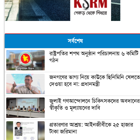
সর্বশেষ
রাষ্ট্রপতির শপথ অনুষ্ঠান পরিচালনায় ৬ কমিটি
গঠন
জনগণের ভাগ্য নিয়ে কাউকে ছিনিমিনি খেলতে
দেওয়া হবে না: প্রধানমন্ত্রী
জুলাই গণআন্দোলনে চিকিৎসকদের অবদানের
স্বীকৃতি ও মূল্যায়নের দাবি
প্রতারণার আশ্রয়: আইনজীবীকে ২৫ হাজার
টাকা জরিমানা