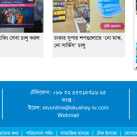
াংকিং সেবা চালু করল
ঢাকার সুপার শপগুলোতে ‘নো মাস্ক,
নো সার্ভিস’ চালু
টেলিফোন: +৮৮ ০২ ৫৫০১৪৩১৬-২৫
ফ্যক্স :
ইমেল:
etvonline@ekushey-tv.com
Webmail
|
|
|
|
াদের কথা
পরিচালনা পর্ষদ
সামাজিক মাধ্যম
টেক ইনফো
যোগা