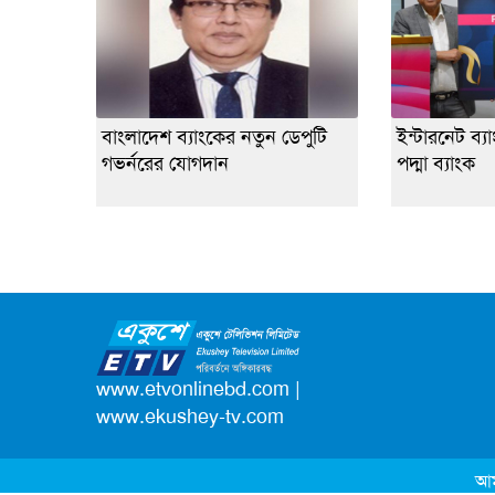
বাংলাদেশ ব্যাংকের নতুন ডেপুটি
ইন্টারনেট ব্য
গভর্নরের যোগদান
পদ্মা ব্যাংক
www.etvonlinebd.com
|
www.ekushey-tv.com
আম