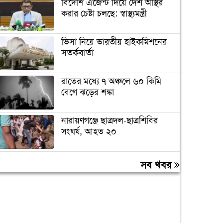
বিদেশি এজেন্ট দিয়ে দেশ অস্থির
করার চেষ্টা চলছে: স্বাস্থ্যমন্ত্রী
ভিসা নিয়ে ভারতীয় হাইকমিশনের
সতর্কবার্তা
রাতের মধ্যে ৭ অঞ্চলে ৬০ কিমি
বেগে ঝড়ের শঙ্কা
নারায়ণগঞ্জে ছাত্রদল-ছাত্রশিবির
সংঘর্ষ, আহত ২০
‘যে ডকুমেন্টারিতে আবু সাঈদের
সব খবর
ছবি নেই, সেটা কোনো ডকুমেন্টারি
নয়’
বরিশাল বিশ্ববিদ্যালয়ে ছাত্রদল-
শিবির সংঘর্ষ, আহত অন্তত ১০