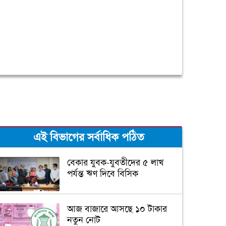
এই বিভাগের সর্বাধিক পঠিত
বেকার যুবক-যুবতীদের ৫ লাখ
পর্যন্ত ঋণ দিবে বিসিক
আজ বাজারে আসছে ১০ টাকার
নতুন নোট